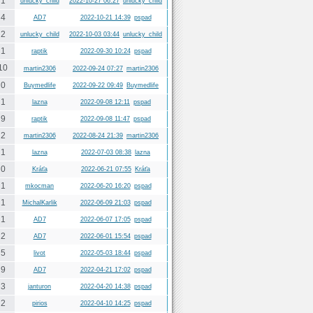
1
unlucky_child
2022-10-27 06:27
unlucky_child
4
AD7
2022-10-21 14:39
pspad
2
unlucky_child
2022-10-03 03:44
unlucky_child
1
raptik
2022-09-30 10:24
pspad
10
martin2306
2022-09-24 07:27
martin2306
0
Buymedlife
2022-09-22 09:49
Buymedlife
1
lazna
2022-09-08 12:11
pspad
9
raptik
2022-09-08 11:47
pspad
2
martin2306
2022-08-24 21:39
martin2306
1
lazna
2022-07-03 08:38
lazna
0
Kráťa
2022-06-21 07:55
Kráťa
1
mkocman
2022-06-20 16:20
pspad
1
MichalKarlik
2022-06-09 21:03
pspad
1
AD7
2022-06-07 17:05
pspad
2
AD7
2022-06-01 15:54
pspad
5
livot
2022-05-03 18:44
pspad
9
AD7
2022-04-21 17:02
pspad
3
janturon
2022-04-20 14:38
pspad
2
pirios
2022-04-10 14:25
pspad