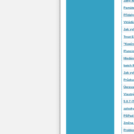
Jaký f
Pamäte
Přidal
Vkládá
Jak vy
Treat E
"Kopír
[Funcio
Hledání
batch f
Jak vy
Průzku
Úprava
Vlastn
5.0.7 (
zalozk
PSPad 
Změna 
Proble