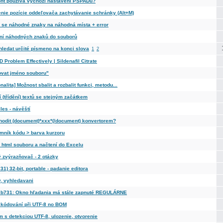
ont používá výchozí nastavení PSPADu?
nie pozície oddeľovača zachytávanie schránky (Alt+M)
y se náhodné znaky na náhodná místa + error
ní náhodných znaků do souborů
hledat určité písmeno na konci slova
1
2
D Problem Effectively | Sildenafil Citrate
ovat jméno souboru"
nalita] Možnost sbalit a rozbalit funkci, metodu...
 (třídění) textů se stejným začátkem
iles - návěští
hodit (document)*xxx*(/document) konvertorem?
mník kódu > barva kurzoru
 html souboru a načtení do Excelu
ý zvýrazňovač - 2 otázky
731) 32-bit, portable - padanie editora
y, vyhledavani
b731: Okno hľadania má stále zapnuté REGULÁRNE
kódování při UTF-8 no BOM
m s detekciou UTF-8, ulozenie, otvorenie