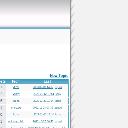
New Topic
osts
From
Last
1
JoVa
2023-02-03 14:07
pspad
2
Venny
2023-01-12 13:54
Vany
6
lazna
2022-11-30 11:04
lazna
1
marvays
2022-11-08 07:32
pspad
0
lazna
2022-11-06 16:44
lazna
1
unlucky_child
2022-10-27 06:43
pspad