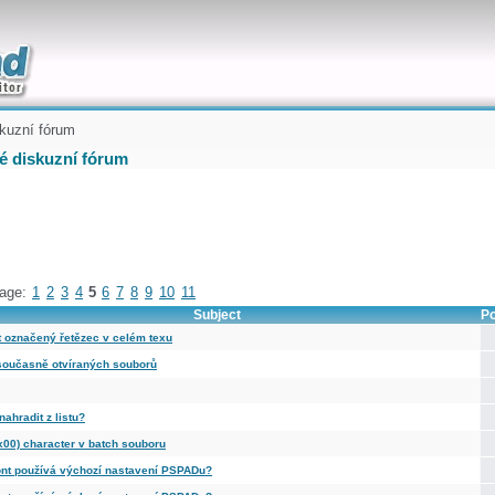
uickly
kuzní fórum
é diskuzní fórum
age:
1
2
3
4
5
6
7
8
9
10
11
Subject
P
 označený řetězec v celém texu
současně otvíraných souborů
 nahradit z listu?
x00) character v batch souboru
ont používá výchozí nastavení PSPADu?