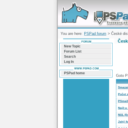
Forum can help you solve problems and q
find a solution with PSPad for Microsoft
Windows
You are here:
PSPad forum
> České dis
Česk
FORUM
New Topic
Forum List
Search
Log In
WWW.PSPAD.COM
PSPad home
Goto P
Smazat
Počet 
PSmail
Najít a
NUL (0
Jaký f