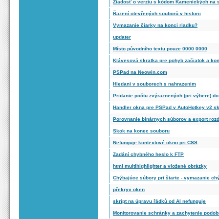
Žiadosť o verziu s kódom Kamenických na s
Řazení otevřených souborů v historii
Vymazanie čiarky na konci riadku?
updater
Místo původního textu pouze 0000 0000
Klávesová skratka pre pohyb začiatok a ko
PSPad na Neowin.com
Hledani v souborech s nahrazenim
Pridanie počtu zvýraznených (pri výbere) d
Handler okna pre PSPad v AutoHotkey v2 sk
Porovnanie binárnych súborov a export rozd
Skok na konec souboru
Nefunguje kontextové okno pri CSS
Zadání chybného heslo k FTP
html multihighlighter a vložené obrázky
Chýbajúce súbory pri štarte - vymazanie ch
překryv oken
skript na úpravu řádků od AI nefunguje
Monitorovanie schránky a zachytenie podo