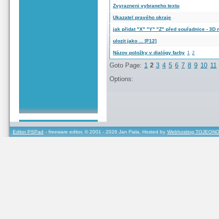
Zvyrazneni vybraneho textu
Ukazatel pravého okraje
jak přidat "X" "Y" "Z" před souřadnice - 3D
ulozit jako ... [F12]
Názov položky v dialógy farby
1
2
Goto Page:
1
2
3
4
5
6
7
8
9
10
11
Options:
Editor PSPad
- freeware editor, © 2001 - 2026 Jan Fiala, Hosted by
Webhosting TOJEONO