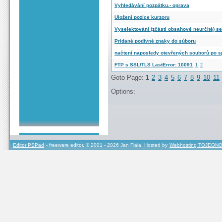
Vyhledávání pozpátku.- oprava
Uložení pozice kurzoru
Vyselektování (zčásti obsahově neurčité) 
Pridané podivné znaky do súboru
načtení naposledy otevřených souborů po 
FTP s SSL/TLS LastError: 10091
1
2
Goto Page:
1
2
3
4
5
6
7
8
9
10
11
Options:
Editor PSPad
- freeware editor, © 2001 - 2026 Jan Fiala, Hosted by
Webhosting TOJEONO