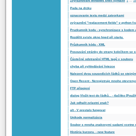
Zvýrazňování windows shell syntaxe
1
...
1
Pada na drzku
oznacovanie textu medzi zatvorkami
zvýraznění "replacement fields" v python f-s
Pruzkumnik kodu - synchronizace s kodem 
Rozdělit svisle okno hned při startu.
Průzkumník kódu - XML
Posouvání stránky do strany kolečkem se s
Částečné odstranění HTML tagů v souboru
chyba při vyhledávání řetezce
Nalezení dvou sousedících řádků se stejný
Open Recent - Neregistruje mnoho otevreny
FTP připojení
dialog Vložit text do řádků... - tlačítko [Použít
Jak odhalit zvlastni znak?
alt - V prestalo fungovat
Unikode normalizácia
Soubor s mnoha znakovymi sadami vcetne n
História kurzoru. - new feature