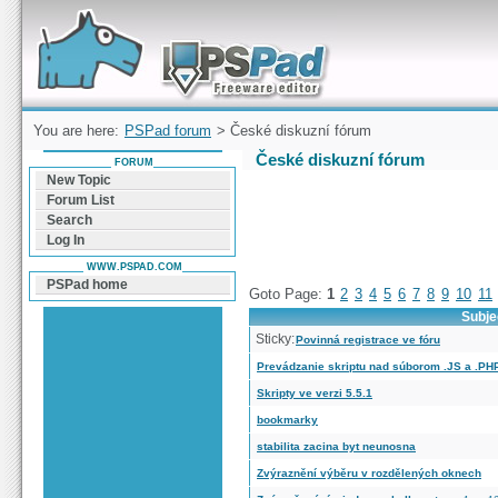
Forum can help you solve problems and quickly
find a solution with PSPad for Microsoft
Windows
You are here:
PSPad forum
> České diskuzní fórum
České diskuzní fórum
FORUM
New Topic
Forum List
Search
Log In
WWW.PSPAD.COM
PSPad home
Goto Page:
1
2
3
4
5
6
7
8
9
10
11
Subje
Sticky:
Povinná registrace ve fóru
Prevádzanie skriptu nad súborom .JS a .PHP
Skripty ve verzi 5.5.1
bookmarky
stabilita zacina byt neunosna
Zvýraznění výběru v rozdělených oknech