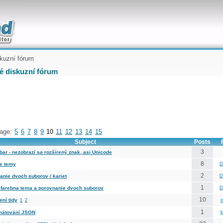
uickly
kuzní fórum
é diskuzní fórum
age:
5
6
7
8
9
10
11
12
13
14
15
Subject
Posts
3
bar - nezobrazí sa rozšírený znak, asi Unicode
8
e temy
D
2
anie dvoch suborov / kariet
D
1
farebna tema a porovnanie dvoch suborov
D
10
ní tidy
1
2
n
1
mátování JSON
k