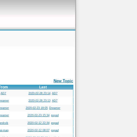
New Topic
From
Last
AD7
2020-02-28 23:14
AD7
reamer
2020-02-28 23:13
AD7
reamer
2020-02-23 18:05
Dreamer
reamer
2020-02-23 15:34
pspad
eskvik
2020-02-12 22:34
pspad
ai-man
2020-02-12 08:07
pspad