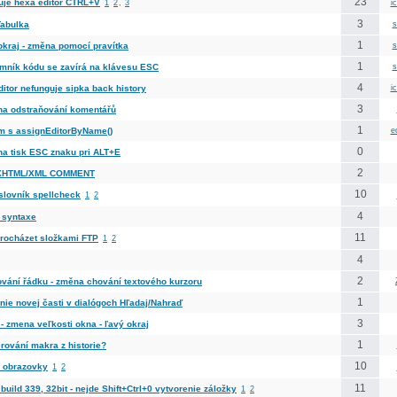
23
uje hexa editor CTRL+V
1
2
,
3
i
3
Tabulka
s
1
okraj - změna pomocí pravítka
s
1
mník kódu se zavírá na klávesu ESC
s
4
itor nefunguje sipka back history
i
3
na odstraňování komentářů
1
m s assignEditorByName()
e
0
 na tisk ESC znaku pri ALT+E
2
XHTML/XML COMMENT
10
slovník spellcheck
1
2
4
 syntaxe
11
procházet složkami FTP
1
2
4
2
ování řádku - změna chování textového kurzoru
1
nie novej časti v dialógoch Hľadaj/Nahraď
3
- zmena veľkosti okna - ľavý okraj
1
rování makra z historie?
10
h obrazovky
1
2
11
uild 339, 32bit - nejde Shift+Ctrl+0 vytvorenie záložky
1
2