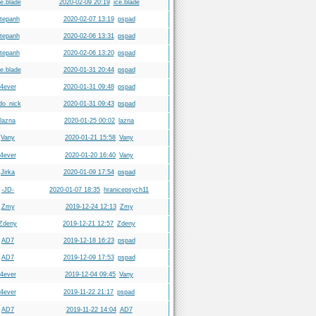
ce.blade
2020-02-09 20:19
ice.blade
tepanh
2020-02-07 13:19
pspad
tepanh
2020-02-06 13:31
pspad
tepanh
2020-02-06 13:20
pspad
ce.blade
2020-01-31 20:44
pspad
4ever
2020-01-31 09:48
pspad
do_nick
2020-01-31 09:43
pspad
lazna
2020-01-25 00:02
lazna
Vany
2020-01-21 15:58
Vany
4ever
2020-01-20 16:40
Vany
Jirka
2020-01-09 17:54
pspad
-JD-
2020-01-07 18:35
hranicepsych11
Zmy
2019-12-24 12:13
Zmy
Zdeny
2019-12-21 12:57
Zdeny
AD7
2019-12-18 16:23
pspad
AD7
2019-12-09 17:53
pspad
4ever
2019-12-04 09:45
Vany
4ever
2019-11-22 21:17
pspad
AD7
2019-11-22 14:04
AD7