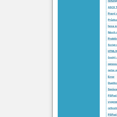
nefung
ASCII 
Pravý 
Průzku
hexa ed
Návrh 
Problé
Script
HTML/
český 
oprava
nelze 
Error
Duplik
Správa
PSPad 
vygene
refres
PSPad b