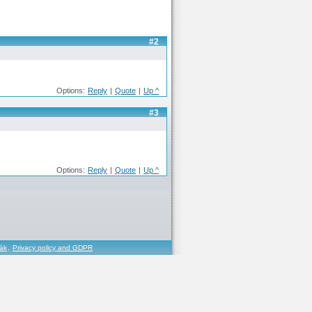
#2
Options:
Reply
|
Quote
|
Up ^
#3
Options:
Reply
|
Quote
|
Up ^
řák
,
Privacy policy and GDPR