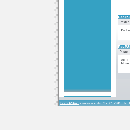
Re: PS
Posted
Podív
Re: PS
Posted
Autori
Musel 
Editor PSPad
- freeware editor, © 2001 - 2026 Jan 