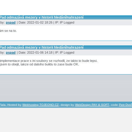
Pad odmazává mezery v historii hledání/nahrazení
 by:
pspad
| Date: 2022-01-02 18:26 | IP: IP Logged
ám se na to.
Pad odmazává mezery v historii hledání/nahrazení
 by:
pspad
| Date: 2022-01-06 14:18 | IP: IP Logged
 implementace prace s ini soubory se rozhodli, ze takto to bude lepsi.
jsem to obejit, takze od dalsiho buildu to zase bude OK.
Fiala, Hosted by
Webhosting TOJEONO.CZ
, design by
WebDesign PAY & SOFT
, code
Petr Dvo