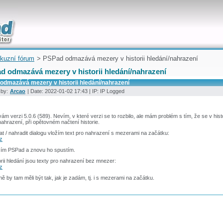
uickly
kuzní fórum
> PSPad odmazává mezery v historii hledání/nahrazení
d odmazává mezery v historii hledání/nahrazení
odmazává mezery v historii hledání/nahrazení
 by:
Arcao
| Date: 2022-01-02 17:43 | IP: IP Logged
ám verzi 5.0.6 (589). Nevím, v které verzi se to rozbilo, ale mám problém s tím, že se v his
nahrazení, při opětovném načtení historie.
at / nahradit dialogu vložím text pro nahrazení s mezerami na začátku:
cz
ím PSPad a znovu ho spustím.
orii hledání jsou texty pro nahrazení bez mnezer:
cz
ě by tam měli být tak, jak je zadám, tj. i s mezerami na začátku.