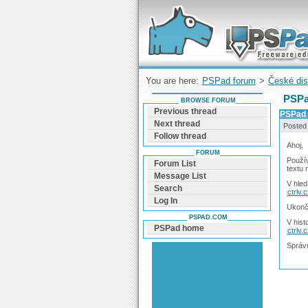
Forum can help you solve problems and q
find a solution with PSPad for Microsoft
Windows
You are here:
PSPad forum
>
České dis
PSPa
BROWSE FORUM
Previous thread
PSPad 
Next thread
Posted
Follow thread
Ahoj,
FORUM
Použív
Forum List
textu 
Message List
V hled
Search
ctrlv.
Log In
Ukonč
PSPAD.COM
V hist
PSPad home
ctrlv.
Správn