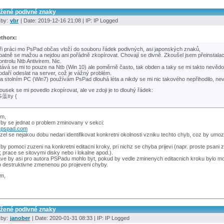
ožené podivné znaky
 by:
vbr
| Date: 2019-12-16 21:08 | IP: IP Logged
thorx:
ři práci mo PsPad občas vloží do souboru řádek podivných, asi japonských znaků,
patně se mažou a nejdou ani pořádně zkopírovat. Chovají se divně. Zkoušel jsem přeinstalac
ontrolu Ntb Antivirem. Nic.
tává se mi to pouze na Ntb (Win 10) ale poměrně často, tak obden a taky se mi takto nevě
odaří odeslat na server, což je vážný problém.
a stolním PC (Win7) používám PsPad dlouhá léta a nikdy se mi nic takového nepřihodilo, n
ousek se mi povedlo zkopírovat, ale ve zdoji je to dlouhý řádek:
.G蕰װy {
im,
by se jednat o problem zminovany v sekci:
.pspad.com
zel se nejakou dobu nedari identifikovat konkretni okolnosti vzniku techto chyb, coz by umoz
by pomoci zuzeni na konkretni editacni kroky, pri nichz se chyba prijevi (napr. proste psani 
"; prace se sitovymi disky nebo i lokalne apod.).
ve by asi pro autora PSPadu mohlo byt, pokud by vedle zminenych editacnich kroku bylo m
o destruktivne zmenenou po projeveni chyby.
im,
ožené podivné znaky
 by:
janober
| Date: 2020-01-31 08:33 | IP: IP Logged