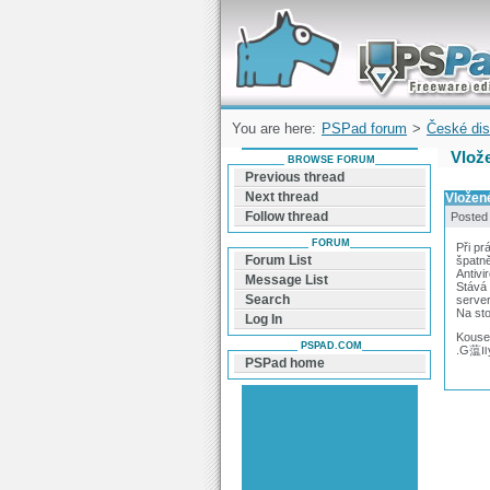
Forum can help you solve problems and q
find a solution with PSPad for Microsoft
Windows
You are here:
PSPad forum
>
České dis
Vlož
BROWSE FORUM
Previous thread
Next thread
Vložen
Follow thread
Posted
FORUM
Při pr
Forum List
špatně
Antivi
Message List
Stává 
Search
server
Na sto
Log In
Kousek
PSPAD.COM
.
PSPad home