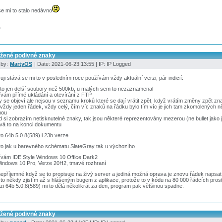
e mi to stalo nedávno
a
ožené podivné znaky
 by:
MartyOS
| Date: 2021-06-23 13:55 | IP: IP Logged
uji stává se mi to v posledním roce používám vždy aktuální verzi, pár indicií:
to jen delší soubory než 500kb, u malých sem to nezaznamenal
vám přímé ukládání a otevírání z FTP
 se objeví ale nejsou v seznamu kroků které se dají vrátit zpět, když vrátím změny zpět z
 vždy jeden řádek, vždy celý, čím víc znaků na řádku bylo tím víc je jich tam zkomolených
nou
 si zobrazím netisknutelné znaky, tak jsou některé reprezentovány mezerou (ne bullet jak
vá to na konci dokumentu
to 64b 5.0.8(589) i 23b verze
to jak u barevného schématu SlateGray tak u výchozího
ívám IDE Style Windows 10 Office Dark2
indows 10 Pro, Verze 20H2, tmavé rozhraní
epříjemné když se to propisuje na živý server a jediná možná oprava je znovu řádek napsat
to někdy zjistím až s hlášeným bugem z aplikace, protože to v kódu na 80 000 řádcích pros
zi 64b 5.0.8(589) mi to dělá několikrát za den, program pak většinou spadne.
ožené podivné znaky