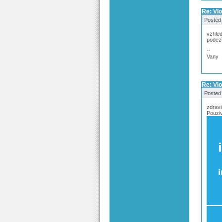
Re: Vl
Posted
vzhled
podezř
--
Vany
Re: Vl
Posted
zdravi
Pouziv