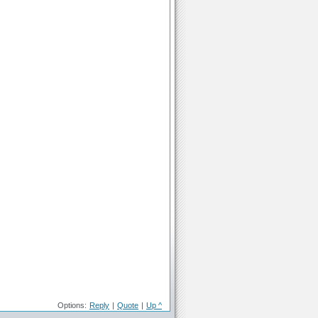
Options:
Reply
|
Quote
|
Up ^