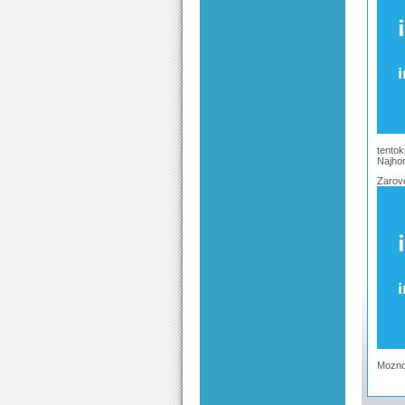
tentok
Najhor
Zarove
Mozno 