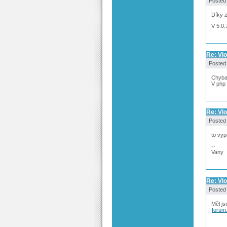
Posted
Díky z
V 5.0.
Re: Vl
Posted
Chyba 
V php 
Re: Vl
Posted
to vyp
--
Vany
Re: Vl
Posted
Měl js
forum