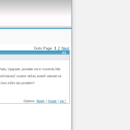
Goto Page:
1
2
Next
#1
adu, Upgrade, portable verzi i kontrolu Ntb
'počmáraný' soubor občas podaří odeslat na
 v čem může být problém?
Options:
Reply
|
Quote
|
Up ^