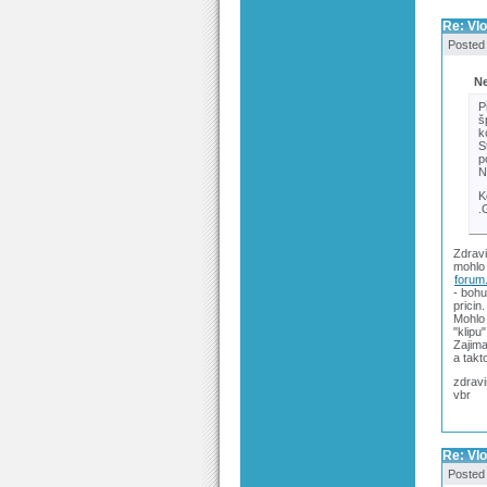
Re: Vl
Posted
Ne
P
š
k
S
p
N
K
Zdrav
mohlo 
forum
- bohu
pricin.
Mohlo 
"klipu
Zajima
a takt
zdrav
vbr
Re: Vl
Posted