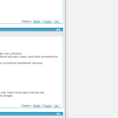
Options:
Reply
|
Quote
|
Up ^
#4
naky tam zůstanou
 některé původní znaky mezi těmi zkomolenými
o je vyznačena standardní mezera)
 celý, když nevím jaký kód tam byl.
tě nenajdu
Options:
Reply
|
Quote
|
Up ^
#5