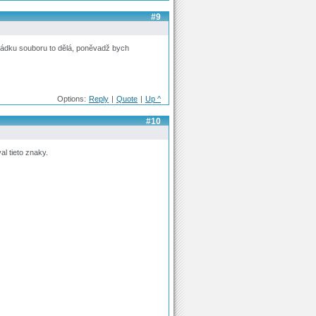
#9
 řádku souboru to dělá, poněvadž bych
Options:
Reply
|
Quote
|
Up ^
#10
al tieto znaky.