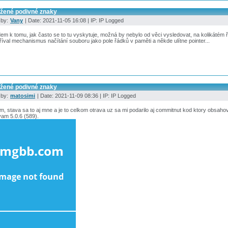
ožené podivné znaky
 by:
Vany
| Date: 2021-11-05 16:08 | IP: IP Logged
em k tomu, jak často se to tu vyskytuje, možná by nebylo od věci vysledovat, na kolikátém
íval mechanismus načítání souboru jako pole řádků v paměti a někde ulítne pointer...
ožené podivné znaky
 by:
matosimi
| Date: 2021-11-09 08:36 | IP: IP Logged
m, stava sa to aj mne a je to celkom otrava uz sa mi podarilo aj commitnut kod ktory obsahov
am 5.0.6 (589).