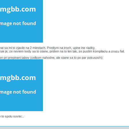
rat sa mi to zjavilo na 2 miestach. Predtym na troch, uplne ine riadky.
sie je, ze neviem kedy sa to stane, pridem na to len tak, ze pustim kompilaciu a zrazu fail.
n pri prepinani tabov (celkom nahodne, ale stane sa to po par pokusoch):
to spolu suvisi...