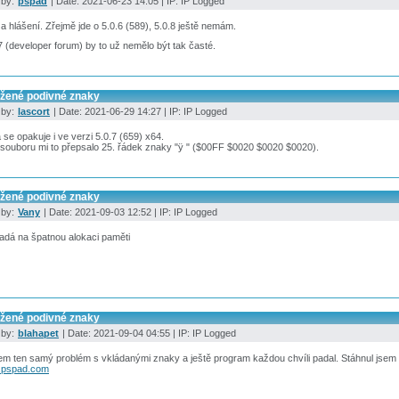
 by:
pspad
| Date: 2021-06-23 14:05 | IP: IP Logged
a hlášení. Zřejmě jde o 5.0.6 (589), 5.0.8 ještě nemám.
7 (developer forum) by to už nemělo být tak časté.
ožené podivné znaky
 by:
lascort
| Date: 2021-06-29 14:27 | IP: IP Logged
se opakuje i ve verzi 5.0.7 (659) x64.
souboru mi to přepsalo 25. řádek znaky "ÿ " ($00FF $0020 $0020 $0020).
ožené podivné znaky
 by:
Vany
| Date: 2021-09-03 12:52 | IP: IP Logged
adá na špatnou alokaci paměti
ožené podivné znaky
 by:
blahapet
| Date: 2021-09-04 04:55 | IP: IP Logged
em ten samý problém s vkládanými znaky a ještě program každou chvíli padal. Stáhnul jsem si s
.pspad.com