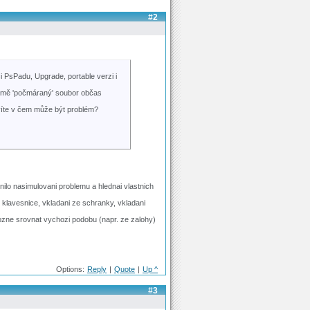
#2
i PsPadu, Upgrade, portable verzi i
domě 'počmáraný' soubor občas
evíte v čem může být problém?
nilo nasimulovani problemu a hlednai vlastnich
z klavesnice, vkladani ze schranky, vkladani
ozne srovnat vychozi podobu (napr. ze zalohy)
Options:
Reply
|
Quote
|
Up ^
#3