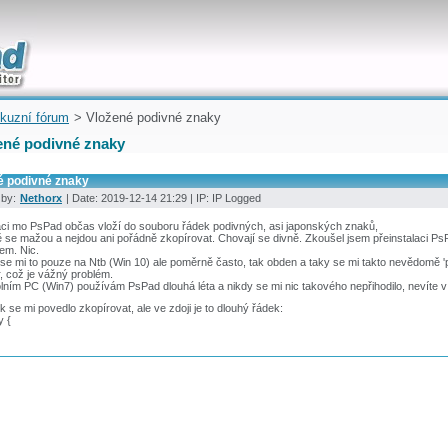
uickly
kuzní fórum
> Vložené podivné znaky
ené podivné znaky
é podivné znaky
 by:
Nethorx
| Date: 2019-12-14 21:29 | IP: IP Logged
áci mo PsPad občas vloží do souboru řádek podivných, asi japonských znaků,
 se mažou a nejdou ani pořádně zkopírovat. Chovají se divně. Zkoušel jsem přeinstalaci PsP
rem. Nic.
se mi to pouze na Ntb (Win 10) ale poměrně často, tak obden a taky se mi takto nevědomě 
, což je vážný problém.
lním PC (Win7) používám PsPad dlouhá léta a nikdy se mi nic takového nepřihodilo, nevíte
 se mi povedlo zkopírovat, ale ve zdoji je to dlouhý řádek:
G蕰װy {