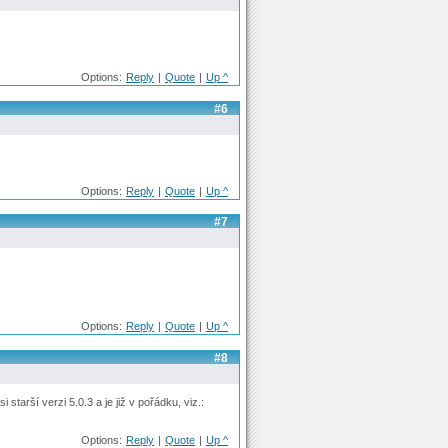
Options:
Reply
|
Quote
|
Up ^
#6
Options:
Reply
|
Quote
|
Up ^
#7
Options:
Reply
|
Quote
|
Up ^
#8
tarší verzi 5.0.3 a je již v pořádku, viz.:
Options:
Reply
|
Quote
|
Up ^