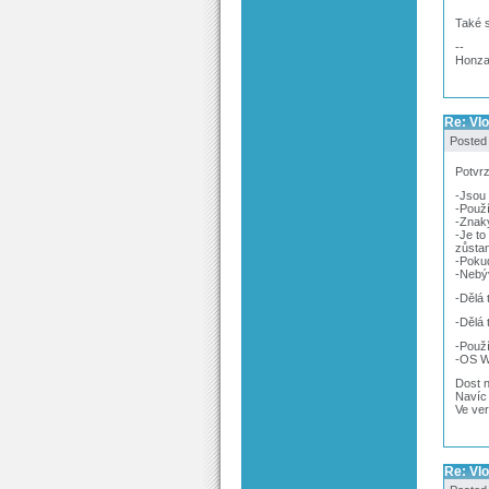
Také s
--
Honz
Re: Vl
Posted
Potvrz
-Jsou 
-Použí
-Znaky
-Je to
zůsta
-Pokud
-Nebý
-Dělá 
-Dělá 
-Použ
-OS W
Dost n
Navíc 
Ve ver
Re: Vl