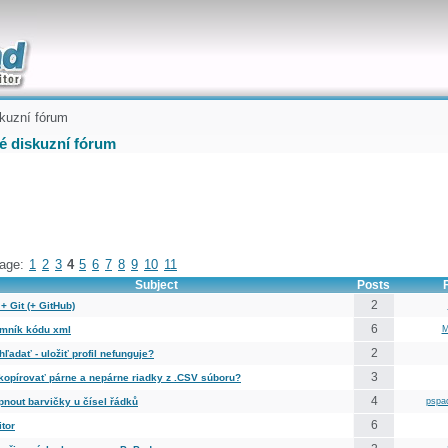
uickly
kuzní fórum
é diskuzní fórum
age:
1
2
3
4
5
6
7
8
9
10
11
Subject
Posts
2
 Git (+ GitHub)
6
mník kódu xml
M
2
hľadať - uložiť profil nefunguje?
3
kopírovať párne a nepárne riadky z .CSV súboru?
4
pnout barvičky u čísel řádků
pspa
6
tor