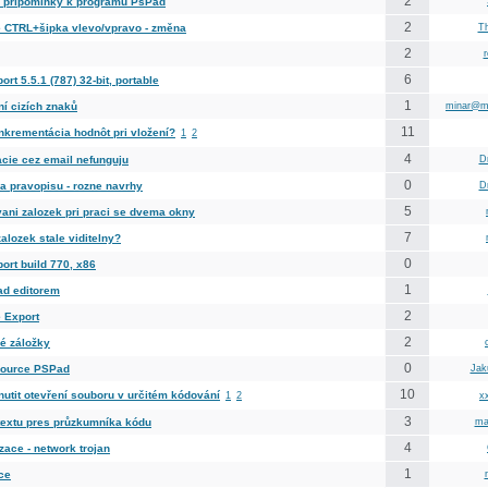
2
 připomínky k programu PsPad
2
 CTRL+šipka vlevo/vpravo - změna
T
2
6
ort 5.5.1 (787) 32-bit, portable
1
ní cizích znaků
minar@me
11
nkrementácia hodnôt pri vložení?
1
2
4
acie cez email nefunguju
D
0
la pravopisu - rozne navrhy
D
5
ani zalozek pri praci se dvema okny
7
alozek stale viditelny?
0
ort build 770, x86
1
ad editorem
2
 Export
2
é záložky
0
ource PSPad
Jak
10
nutit otevření souboru v určitém kódování
1
2
x
3
textu pres průzkumníka kódu
ma
4
zace - network trojan
1
ce