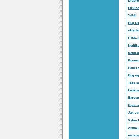
Drobné
Funkce
YAML
Bug rep
vkládá
HTML i
Notifik
Kontro
Posouv
Panel z
Bug rep
Tabs n
Funkce
Barevn
Open s
Jak vy
Výběr 
Aktuali
instala