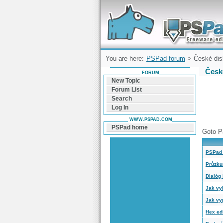
Forum can help you solve problems and q
find a solution with PSPad for Microsoft
Windows
You are here:
PSPad forum
> České dis
Česk
FORUM
New Topic
Forum List
Search
Log In
WWW.PSPAD.COM
PSPad home
Goto P
PSPad +
Průzku
Dialóg 
Jak vy
Jak vy
Hex edi