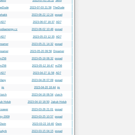
Semi
2023-07-05 16:11
Semi
heDude
2023-07-03 21:56
TheDude
rehakk
2023-06-22 12:24
pspad
AD7
2023-06-07 18:37
AD7
diaenergy.cz
2023-06-02 10:48
pspad
AD7
2023-05-23 12:35
AD7
reamer
2023-05-21 14:32
pspad
reamer
2023-05-20 09:56
Dreamer
m256
2023-05-19 06:32
pspad
m256
2023-05-12 16:47
m256
AD7
2023-04-27 11:58
AD7
Vany
2023-04-26 07:09
pspad
jjs
2023-04-20 18:44
jjs
clutch
2023-04-16 06:54
clutch
ub Holub
2023-04-10 18:50
Jakub Holub
xsawer
2023-03-26 21:01
pspad
ty-2009
2023-03-25 10:57
pspad
Gwin
2023-03-22 16:40
Gwin
rudyrk
2023-03-15 04:15
pspad