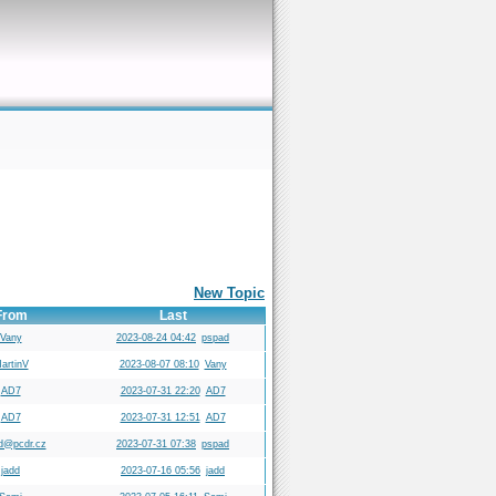
New Topic
From
Last
Vany
2023-08-24 04:42
pspad
artinV
2023-08-07 08:10
Vany
AD7
2023-07-31 22:20
AD7
AD7
2023-07-31 12:51
AD7
d@pcdr.cz
2023-07-31 07:38
pspad
jadd
2023-07-16 05:56
jadd