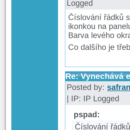
Logged
Číslování řádků 
ikonkou na panel
Barva levého okr
Co dalšího je tře
Re: Vynechává e-
Posted by:
safra
| IP: IP Logged
pspad:
Číslování řádk