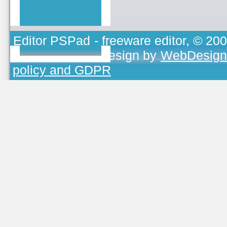
Editor PSPad
- freeware editor, © 20
TOJEONO.CZ
, design by
WebDesign
policy and GDPR