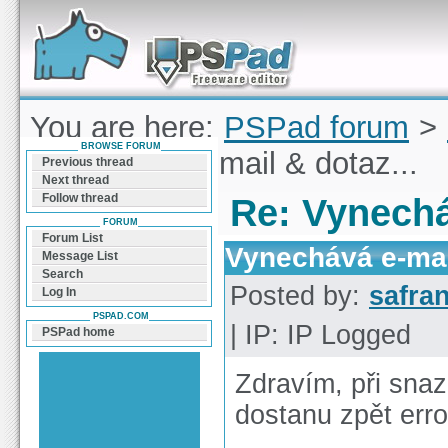
Forum can help you solve problems and quickly
find a solution with PSPad for Microsoft
Windows
You are here:
PSPad forum
>
BROWSE FORUM
Vynechává e-mail & dotaz...
Previous thread
Next thread
Follow thread
Re: Vynechá
FORUM
Forum List
Vynechává e-mail
Message List
Search
Posted by:
safra
Log In
PSPAD.COM
| IP: IP Logged
PSPad home
Zdravím, při sna
dostanu zpět erro