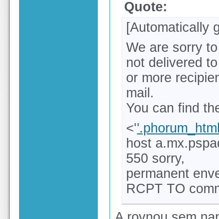
Quote:
[Automatically
We are sorry to
not delivered t
or more recipien
mail.
You can find th
<'
'.phorum_htm
host a.mx.pspa
550 sorry,
permanent envelo
RCPT TO com
A rovnou sem napí