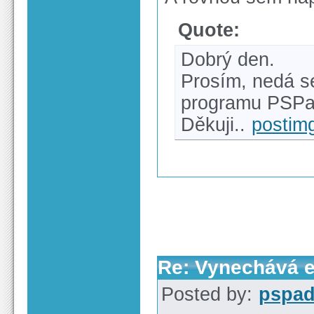
Quote:
Dobrý den.
Prosím, nedá s
programu PSP
Děkuji..
postim
Re: Vynechává e-
Posted by:
pspa