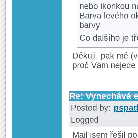
nebo ikonkou n
Barva levého ok
barvy
Co dalšího je t
Děkuji, pak mě (v
proč Vám nejede
Re: Vynechává e-
Posted by:
pspa
Logged
Mail jsem řešil p