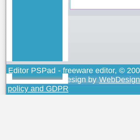
Editor PSPad
- freeware editor, © 20
TOJEONO.CZ
, design by
WebDesign
policy and GDPR