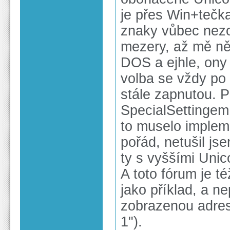
je přes Win+tečka
znaky vůbec nezob
mezery, až mě ně
DOS a ejhle, ony 
volba se vždy po 
stále zapnutou. Po
SpecialSettingem
to muselo implem
pořád, netušil js
ty s vyššími Unic
A toto fórum je t
jako příklad, a ne
zobrazenou adres
1").