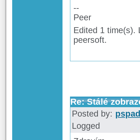
--
Peer
Edited 1 time(s).
peersoft.
Re: Stálé zobra
Posted by:
pspa
Logged