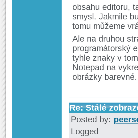
obsahu editoru, 
smysl. Jakmile b
tomu můžeme vrát
Ale na druhou st
programátorský ed
tyhle znaky v tom
Notepad na vykres
obrázky barevné.
Re: Stálé zobra
Posted by:
peers
Logged