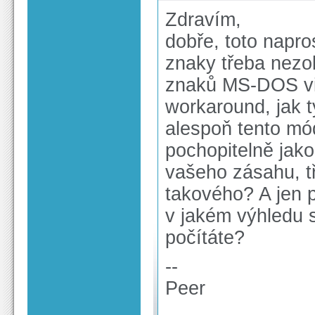
Zdravím,
dobře, toto napro
znaky třeba nezo
znaků MS-DOS vid
workaround, jak t
alespoň tento mó
pochopitelně jak
vašeho zásahu, tř
takového? A jen p
v jakém výhledu 
počítáte?
--
Peer