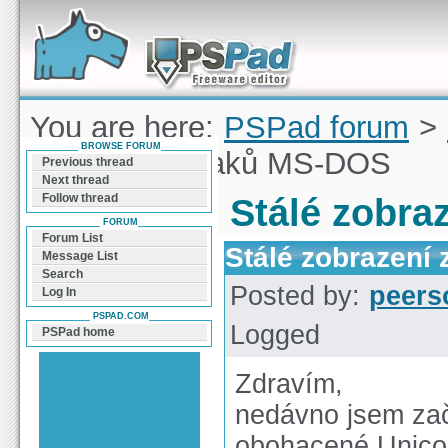
Forum can help you solve problems and quickly
find a solution with PSPad for Microsoft
Windows
You are here:
PSPad forum
>
BROWSE FORUM
zobrazení znaků MS-DOS
Previous thread
Next thread
Follow thread
Stálé zobr
FORUM
Forum List
Stálé zobrazení
Message List
Search
Posted by:
peers
Log In
PSPAD.COM
Logged
PSPad home
Zdravím,
nedávno jsem zač
obohacené Unicod