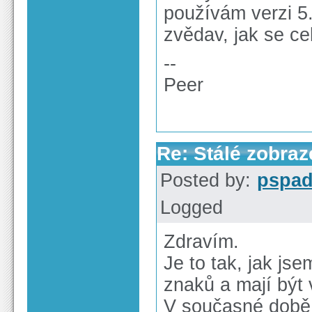
používám verzi 5.
zvědav, jak se c
--
Peer
Re: Stálé zobra
Posted by:
pspa
Logged
Zdravím.
Je to tak, jak js
znaků a mají být 
V současné době 