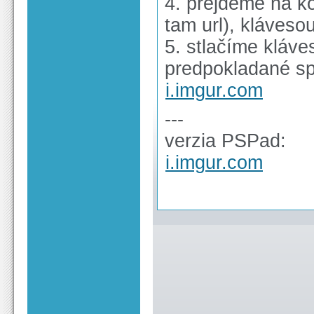
4. prejdeme na ko
tam url), kláves
5. stlačíme kláves
predpokladané spr
i.imgur.com
---
verzia PSPad:
i.imgur.com