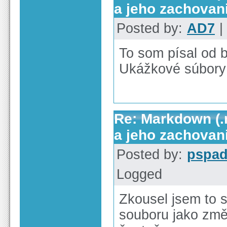
a jeho zachovan
Posted by:
AD7
|
To som písal od 
Ukážkové súbory
Re: Markdown (.
a jeho zachovan
Posted by:
pspa
Logged
Zkousel jsem to s
souboru jako změ