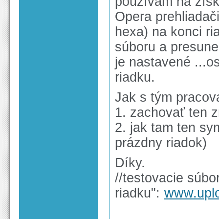
používam na získ
Opera prehliadači
hexa) na konci r
súboru a presune
je nastavené ...o
riadku.
Jak s tým pracov
1. zachovať ten z
2. jak tam ten sy
prázdny riadok)
Díky.
//testovacie súb
riadku":
www.upl