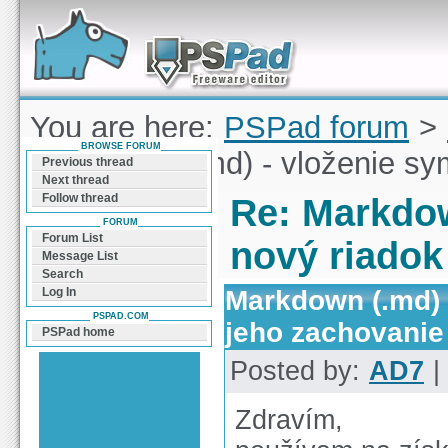
Forum can help you solve problems and quickly
find a solution with PSPad for Microsoft
Windows
You are here:
PSPad forum
>
BROWSE FORUM
Markdown (.md) - vloženie sy
Previous thread
Next thread
Follow thread
Re: Markdow
FORUM
Forum List
nový riadok
Message List
Search
Markdown (.md) 
Log In
PSPAD.COM
jeho zachovanie
PSPad home
Posted by:
AD7
|
Zdravím,