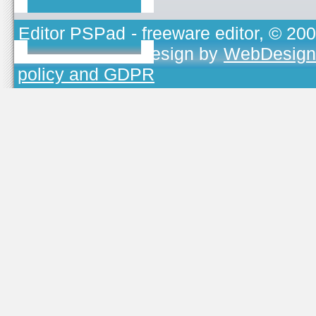
Editor PSPad
- freeware editor, © 20
TOJEONO.CZ
, design by
WebDesign
policy and GDPR