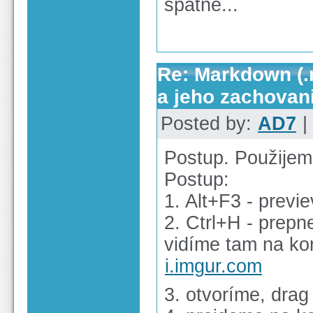
špatně...
Re: Markdown (.
a jeho zachovan
Posted by:
AD7
|
Postup. Použijem
Postup:
1. Alt+F3 - previ
2. Ctrl+H - prep
vidíme tam na ko
i.imgur.com
3. otvoríme, dra