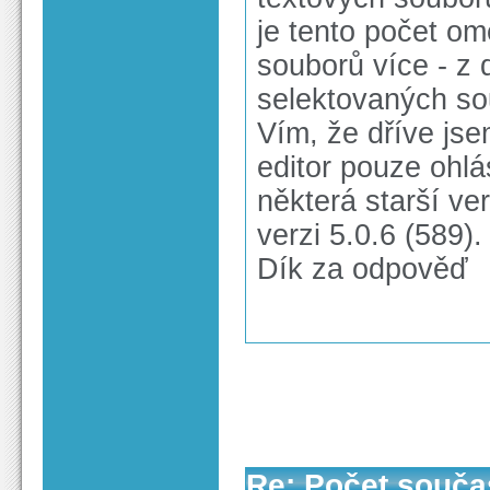
je tento počet om
souborů více - 
selektovaných so
Vím, že dříve jse
editor pouze ohlá
některá starší v
verzi 5.0.6 (589).
Dík za odpověď
Re: Počet souča