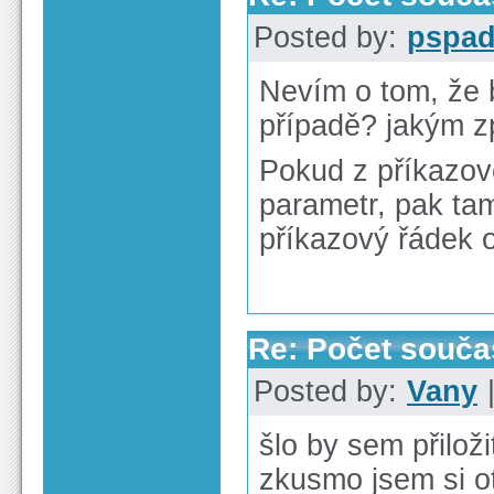
Posted by:
pspa
Nevím o tom, že 
případě? jakým z
Pokud z příkazov
parametr, pak ta
příkazový řádek
Re: Počet souča
Posted by:
Vany
|
šlo by sem přilož
zkusmo jsem si o