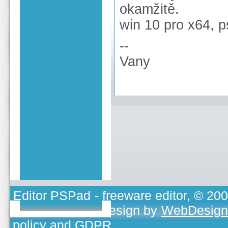
okamžitě.
win 10 pro x64, 
--
Vany
Editor PSPad
- freeware editor, © 20
TOJEONO.CZ
, design by
WebDesign
policy and GDPR