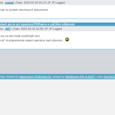
 by:
pspad
| Date: 2023-02-20 04:14 | IP: IP Logged
zuje se prubeh oteviranych dokumentu
iebeh akcie pri spustení PSPad-u s väčším súborom
 by:
AD7
| Date: 2023-02-20 16:36 | IP: IP Logged
by sa tam hodil výstižnejší text.
cia" mi pripomenula nejakú operáciu nad súborom...
Fiala, Hosted by
Webhosting TOJEONO.CZ
, design by
WebDesign PAY & SOFT
, code
Petr Dvo