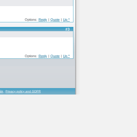
Options:
Reply
|
Quote
|
Up ^
#3
Options:
Reply
|
Quote
|
Up ^
řák
,
Privacy policy and GDPR