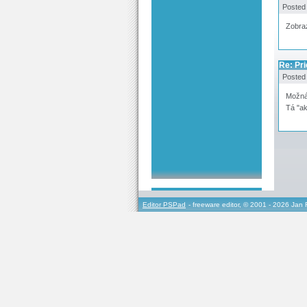
Posted
Zobra
Re: Pr
Posted
Možná 
Tá "ak
Editor PSPad
- freeware editor, © 2001 - 2026 Jan 