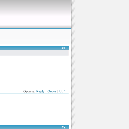
#1
Options:
Reply
|
Quote
|
Up ^
#2