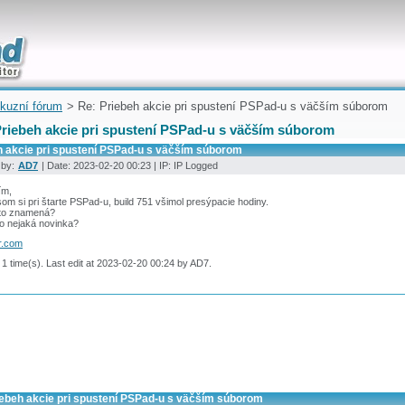
uickly
kuzní fórum
> Re: Priebeh akcie pri spustení PSPad-u s väčším súborom
Priebeh akcie pri spustení PSPad-u s väčším súborom
h akcie pri spustení PSPad-u s väčším súborom
 by:
AD7
| Date: 2023-02-20 00:23 | IP: IP Logged
ím,
om si pri štarte PSPad-u, build 751 všimol presýpacie hodiny.
 to znamená?
to nejaká novinka?
r.com
 1 time(s). Last edit at 2023-02-20 00:24 by AD7.
iebeh akcie pri spustení PSPad-u s väčším súborom