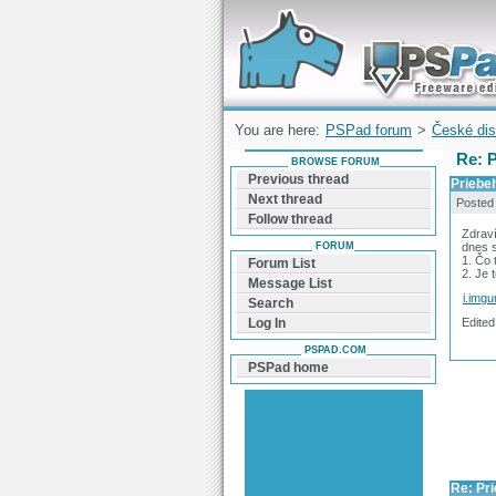
Forum can help you solve problems and q
find a solution with PSPad for Microsoft
Windows
You are here:
PSPad forum
>
České dis
Re: 
BROWSE FORUM
Previous thread
Priebe
Next thread
Posted
Follow thread
Zdrav
FORUM
dnes s
1. Čo
Forum List
2. Je 
Message List
i.imgu
Search
Edited
Log In
PSPAD.COM
PSPad home
Re: Pr