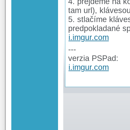
4. prejdeme na ko
tam url), kláves
5. stlačíme kláves
predpokladané spr
i.imgur.com
---
verzia PSPad:
i.imgur.com