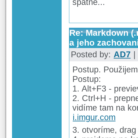
špatně...
Re: Markdown (.
a jeho zachovan
Posted by:
AD7
|
Postup. Použijem
Postup:
1. Alt+F3 - previ
2. Ctrl+H - prep
vidíme tam na ko
i.imgur.com
3. otvoríme, dra