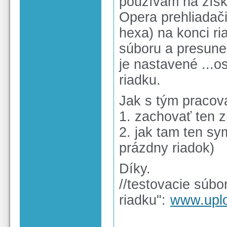
používam na získ
Opera prehliadači
hexa) na konci r
súboru a presune
je nastavené ...o
riadku.
Jak s tým pracov
1. zachovať ten z
2. jak tam ten sy
prázdny riadok)
Díky.
//testovacie súb
riadku":
www.upl