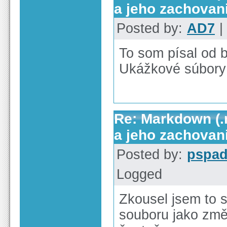
a jeho zachovan
Posted by:
AD7
|
To som písal od 
Ukážkové súbory
Re: Markdown (.
a jeho zachovan
Posted by:
pspa
Logged
Zkousel jsem to s
souboru jako změ