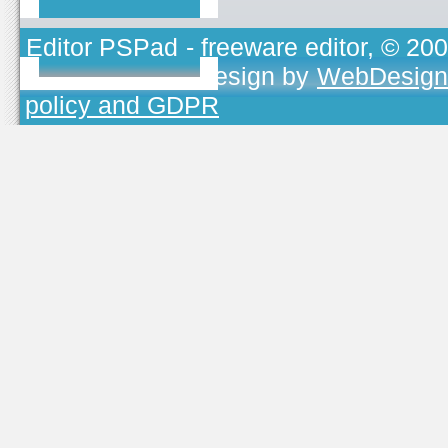
Editor PSPad
- freeware editor, © 20
TOJEONO.CZ
, design by
WebDesign
policy and GDPR