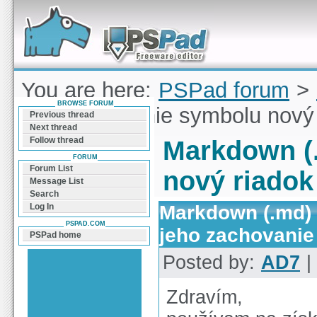
Forum can help you solve problems and quickly
find a solution with PSPad for Microsoft
Windows
You are here:
PSPad forum
>
BROWSE FORUM
(.md) - vloženie symbolu nový
Previous thread
Next thread
Follow thread
Markdown (.
FORUM
Forum List
nový riadok
Message List
Search
Markdown (.md) 
Log In
PSPAD.COM
jeho zachovanie
PSPad home
Posted by:
AD7
|
Zdravím,