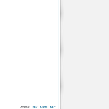
Options:
Reply
|
Quote
|
Up ^