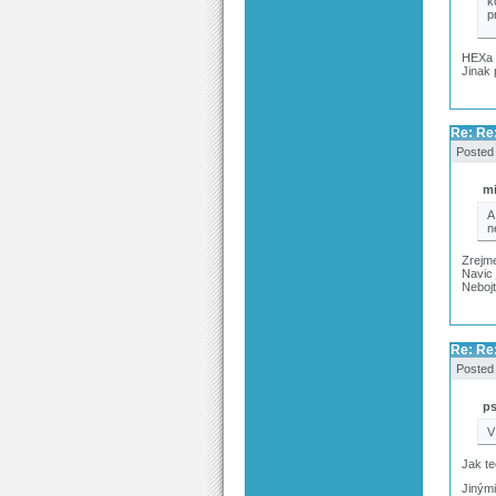
k
p
HEXa e
Jinak 
Re: Re
Posted
mi
A
n
Zrejme
Navic 
Nebojt
Re: Re
Posted
p
V
Jak te
Jinými