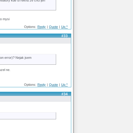
editory kde si reknu ze chci jen
ko mysi
Options:
Reply
|
Quote
|
Up ^
#33
ion error)? Nejak jsem
zel ne.
Options:
Reply
|
Quote
|
Up ^
#34