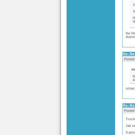
J
J
N
V
Na Vis
Automa
Re: Re
Posted
mi
N
A
oznaci
Re: Re
Posted
Troch
Jak se
S poz