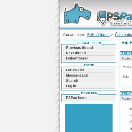
Forum can help you solve problems and q
find a solution with PSPad for Microsoft
Windows
You are here:
PSPad forum
>
České dis
Re: 
BROWSE FORUM
Previous thread
Next thread
Re: Re
Follow thread
Posted
FORUM
A co s
Forum List
--
Message List
Milan
Search
Log In
Re: Va
PSPAD.COM
PSPad home
Posted
ra
a
V
m
N