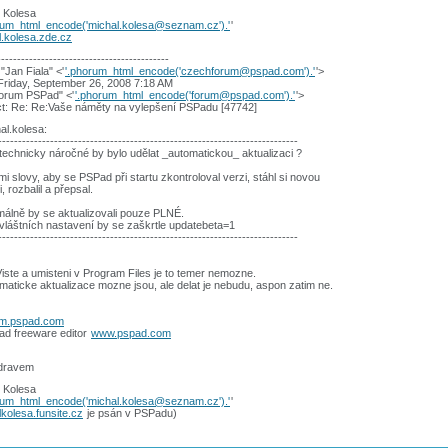
 Kolesa
rum_html_encode('michal.kolesa@seznam.cz').'
'
l.kolesa.zde.cz
-------------------------------------------
"Jan Fiala" <'
'.phorum_html_encode('czechforum@pspad.com').'
'>
Friday, September 26, 2008 7:18 AM
Forum PSPad" <'
'.phorum_html_encode('forum@pspad.com').'
'>
ct: Re: Re:Vaše náměty na vylepšení PSPadu [47742]
al.kolesa:
---------------------------------------------------------------------------
technicky náročné by bylo udělat _automatickou_ aktualizaci ?
mi slovy, aby se PSPad při startu zkontroloval verzi, stáhl si novou
, rozbalil a přepsal.
álně by se aktualizovali pouze PLNÉ.
vláštních nastavení by se zaškrtle updatebeta=1
---------------------------------------------------------------------------
iste a umisteni v Program Files je to temer nemozne.
maticke aktualizace mozne jsou, ale delat je nebudu, aspon zatim ne.
um.pspad.com
ad freeware editor
www.pspad.com
dravem
 Kolesa
rum_html_encode('michal.kolesa@seznam.cz').'
'
kolesa.funsite.cz
je psán v PSPadu)