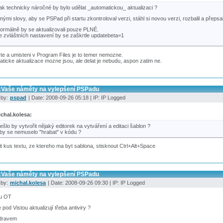
ak technicky náročné by bylo udělat _automatickou_ aktualizaci ?
inými slovy, aby se PSPad při startu zkontroloval verzi, stáhl si novou verzi, rozbalil a přepsal
ormálně by se aktualizovali pouze PLNÉ.
e zvláštních nastavení by se zaškrtle updatebeta=1
te a umisteni v Program Files je to temer nemozne.
ticke aktualizace mozne jsou, ale delat je nebudu, aspon zatim ne.
:Vaše náměty na vylepšení PSPadu
 by:
pspad
| Date: 2008-09-26 05:18 | IP: IP Logged
chal.kolesa:
ešlo by vytvořit nějaký editorek na vytváření a editaci šablon ?
by se nemuselo "hrabat" v kódu ?
t kus textu, ze ktereho ma byt sablona, stisknout Ctrl+Alt+Space
:Vaše náměty na vylepšení PSPadu
 by:
michal.kolesa
| Date: 2008-09-26 09:30 | IP: IP Logged
u OT
 pod Vistou aktualizují třeba antiviry ?
dravem