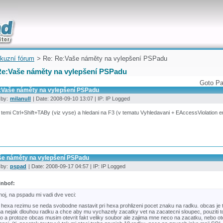
uickly
kuzní fórum
> Re: Re:Vaše náměty na vylepšení PSPadu
Re:Vaše náměty na vylepšení PSPadu
Goto P
:Vaše náměty na vylepšení PSPadu
 by:
milanull
| Date: 2008-09-10 13:07 | IP: IP Logged
 temi Ctrl+Shift+TABy (viz vyse) a hledani na F3 (v tematu Vyhledavani + EAccessViolation e
še náměty na vylepšení PSPadu
 by:
pspad
| Date: 2008-09-17 04:57 | IP: IP Logged
inbof:
hoj, na pspadu mi vadi dve veci:
 hexa rezimu se neda svobodne nastavit pri hexa prohlizeni pocet znaku na radku. obcas je t
a nejak dlouhou radku a chce aby mu vychazely zacatky vet na zacatecni sloupec, pouziti t
o a protoze obcas musim otevrit fakt veliky soubor ale zajima mne neco na zacatku, nebo ot