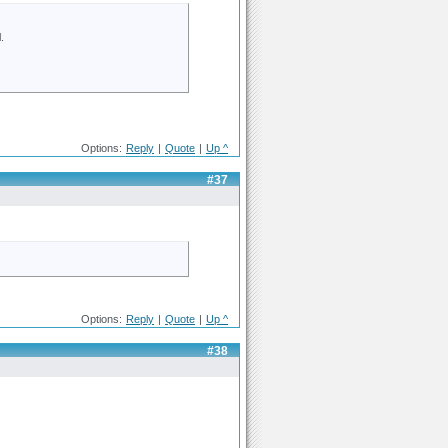
.
Options:
Reply
|
Quote
|
Up ^
#37
Options:
Reply
|
Quote
|
Up ^
#38