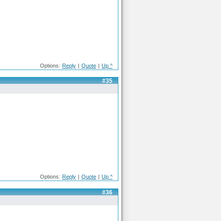
Options:
Reply
|
Quote
|
Up ^
#35
Options:
Reply
|
Quote
|
Up ^
#36