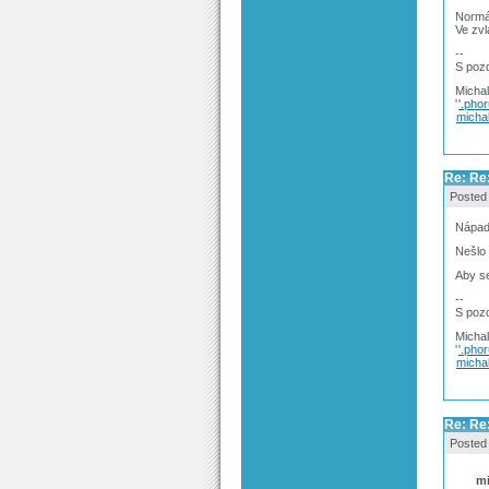
Normál
Ve zvl
--
S poz
Michal
'
'.pho
michal
Re: Re
Posted
Nápad
Nešlo 
Aby s
--
S poz
Michal
'
'.pho
michal
Re: Re
Posted
mi