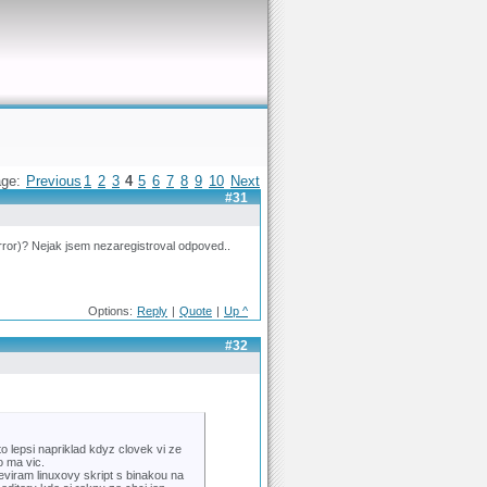
age:
Previous
1
2
3
4
5
6
7
8
9
10
Next
#31
rror)? Nejak jsem nezaregistroval odpoved..
Options:
Reply
|
Quote
|
Up ^
#32
o lepsi napriklad kdyz clovek vi ze
o ma vic.
eviram linuxovy skript s binakou na