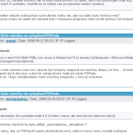
onci. (tj. zacatek textovy) tak mi staci treba prvnich 10 radku. neco na zpusob jako maji SQL 
rvnich X vysledku. Usetrilo by to citelne cas pri otevirani vetsich souboru.
ditor nebude zobrazovat ruzne dlouhe radky tak, aby na radku byla "textova veta".
pocet znaku na radek lze nastavit bud v nastaveni programu nebo rychle pomoci Ctrl+kolec
:Vaše náměty na vylepšení PSPadu
 by:
pspad
| Date: 2008-09-17 05:03 | IP: IP Logged
lanull:
 co s temi Ctrl+Shift+TABy (viz vyse) a hledani na F3 (v tematu Vyhledavani + EAccessViolat
ezaregistroval odpoved..
 mate spoustu casu na t, abyste byl schopny reagovat na vsechny dotazy ve foru... Ja bohu
jsem byl 6 dnu pryc a ted me cekaji stovky mailu jen okolo PSPadu.
e se, i kdyz neodpovidam, mam vsechny prispevky z fora ve schrance...
:Vaše náměty na vylepšení PSPadu
 by:
michal.kolesa
| Date: 2008-09-26 03:57 | IP: IP Logged
spad:
 developer foru posledni build 4.5.4 (nebo i starsi, ale neni duvod stahovat starsi)
chnicky náročné by bylo udělat _automatickou_ aktualizaci ?
 slovy, aby se PSPad při startu zkontroloval verzi, stáhl si novou verzi, rozbalil a přepsal.