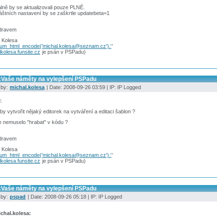
ně by se aktualizovali pouze PLNÉ.
áštních nastavení by se zaškrtle updatebeta=1
dravem
 Kolesa
rum_html_encode('michal.kolesa@seznam.cz').'
'
kolesa.funsite.cz
je psán v PSPadu)
:Vaše náměty na vylepšení PSPadu
 by:
michal.kolesa
| Date: 2008-09-26 03:59 | IP: IP Logged
:
by vytvořit nějaký editorek na vytváření a editaci šablon ?
e nemuselo "hrabat" v kódu ?
dravem
 Kolesa
rum_html_encode('michal.kolesa@seznam.cz').'
'
kolesa.funsite.cz
je psán v PSPadu)
:Vaše náměty na vylepšení PSPadu
 by:
pspad
| Date: 2008-09-26 05:18 | IP: IP Logged
chal.kolesa: