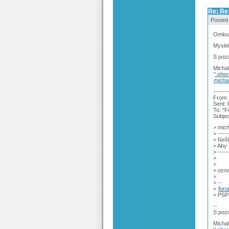
Re: Re
Posted
Omlou
Myslel
S poz
Michal
'
'.pho
micha
-------
From: 
Sent: 
To: "
Subje
> mich
> -----
> Nešl
> Aby 
> -----
>
>
> ozna
>
> --
>
for
> PSP
--
S poz
Michal