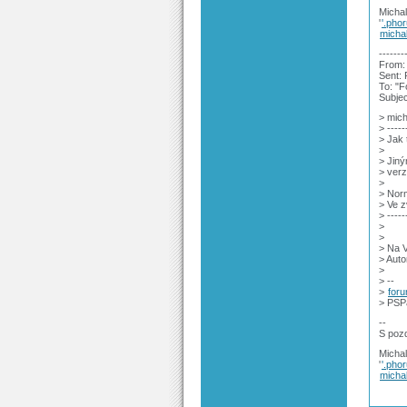
Michal
'
'.pho
micha
-------
From: 
Sent: 
To: "
Subje
> mich
> -----
> Jak 
>
> Jiný
> verzi
>
> Norm
> Ve z
> -----
>
>
> Na V
> Auto
>
> --
>
for
> PSP
--
S poz
Michal
'
'.pho
michal