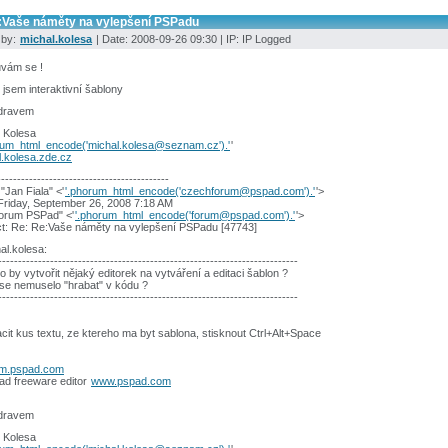
:Vaše náměty na vylepšení PSPadu
 by:
michal.kolesa
| Date: 2008-09-26 09:30 | IP: IP Logged
vám se !
 jsem interaktivní šablony
dravem
 Kolesa
rum_html_encode('michal.kolesa@seznam.cz').'
'
l.kolesa.zde.cz
-------------------------------------------
"Jan Fiala" <'
'.phorum_html_encode('czechforum@pspad.com').'
'>
Friday, September 26, 2008 7:18 AM
Forum PSPad" <'
'.phorum_html_encode('forum@pspad.com').'
'>
ct: Re: Re:Vaše náměty na vylepšení PSPadu [47743]
al.kolesa:
---------------------------------------------------------------------------
o by vytvořit nějaký editorek na vytváření a editaci šablon ?
se nemuselo "hrabat" v kódu ?
---------------------------------------------------------------------------
cit kus textu, ze ktereho ma byt sablona, stisknout Ctrl+Alt+Space
um.pspad.com
ad freeware editor
www.pspad.com
dravem
 Kolesa