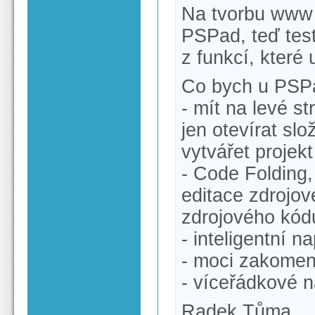
Na tvorbu www 
PSPad, teď test
z funkcí, kter
Co bych u PSPa
- mít na levé 
jen otevírat sl
vytvářet projekt
- Code Folding,
editace zdrojov
zdrojového kódu
- inteligentní 
- moci zakomen
- víceřádkové 
Radek Tůma