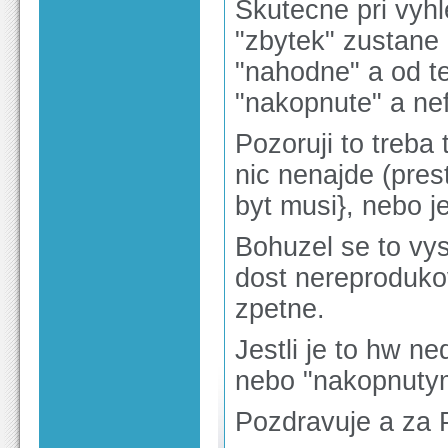
Skutecne pri vyh
"zbytek" zustane 
"nahodne" a od te
"nakopnute" a nef
Pozoruji to treba 
nic nenajde (pre
byt musi}, nebo j
Bohuzel se to vys
dost nereprodukov
zpetne.
Jestli je to hw 
nebo "nakopnutym
Pozdravuje a za 