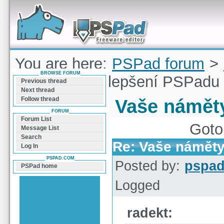
Forum can help you solve problems and quickly
find a solution with PSPad for Microsoft
Windows
You are here:
PSPad forum
>
BROWSE FORUM
náměty na vylepšení PSPadu
Previous thread
Next thread
Follow thread
Vaše námět
FORUM
Forum List
Goto
Message List
Search
Re: Vaše náměty
Log In
PSPAD.COM
Posted by:
pspa
PSPad home
Logged
radekt: