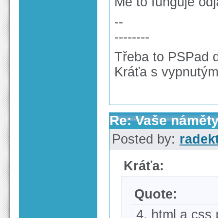
Mě to funguje odj
--
--------
Třeba to PSPad d
Kráťa s vypnutý
Re: Vaše náměty
Posted by:
radek
Kráťa:
Quote:
4. html a css