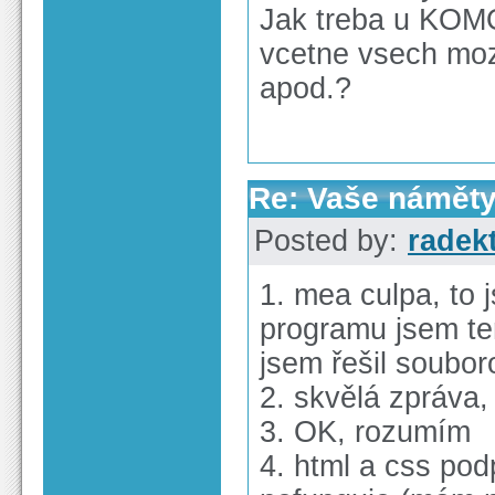
Jak treba u KOMO
vcetne vsech moz
apod.?
Re: Vaše náměty
Posted by:
radek
1. mea culpa, to 
programu jsem ten
jsem řešil soubo
2. skvělá zpráva,
3. OK, rozumím
4. html a css pod