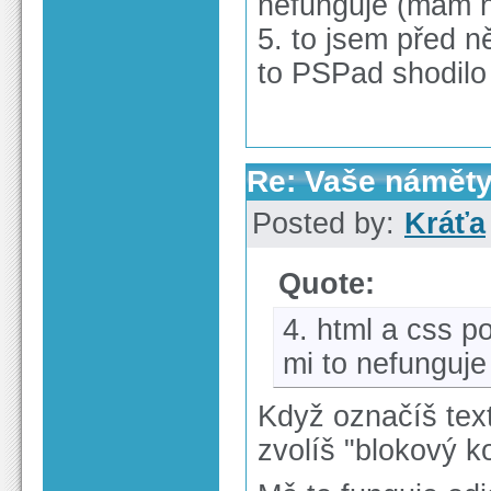
nefunguje (mám n
5. to jsem před n
to PSPad shodilo
Re: Vaše náměty
Posted by:
Kráťa
Quote:
4. html a css p
mi to nefunguje
Když označíš tex
zvolíš "blokový k