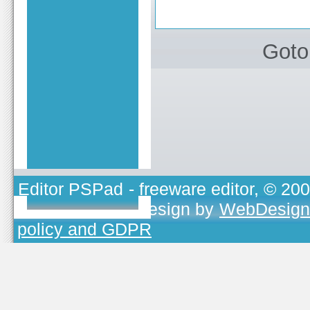
Goto
Editor PSPad
- freeware editor, © 20
TOJEONO.CZ
, design by
WebDesign
policy and GDPR