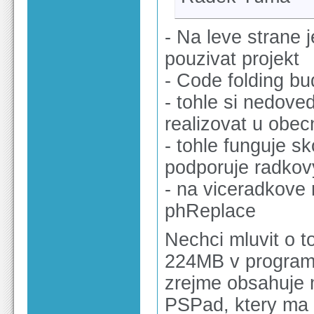
- Na leve strane 
pouzivat projekt
- Code folding bu
- tohle si nedove
realizovat u obec
- tohle funguje s
podporuje radkov
- na viceradkove 
phReplace
Nechci mluvit o t
224MB v program f
zrejme obsahuje m
PSPad, ktery ma