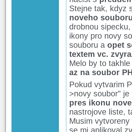
Stejne tak, kdyz 
noveho souboru 
drobnou sipecku,
ikony pro novy s
souboru a
opet 
textem vc. zvyr
Melo by to takhle
az na soubor P
Pokud vytvarim 
>novy soubor" je 
pres ikonu nov
nastrojove liste, 
Musim vytvoreny s
se mi aplikoval z