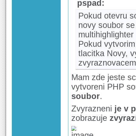
pspad:
Pokud otevru so
novy soubor s
multihighlighter
Pokud vytvorim
tlacitka Novy, 
zvyraznovacem
Mam zde jeste sc
vytvoreni PHP s
soubor
.
Zvyrazneni
je v 
zobrazuje
zvyra