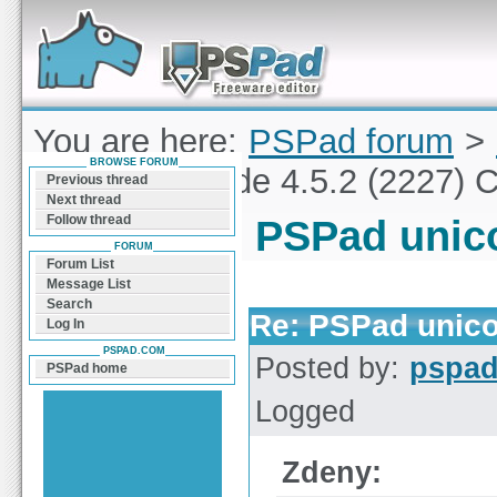
Forum can help you solve problems and quickly
find a solution with PSPad for Microsoft
Windows
You are here:
PSPad forum
>
BROWSE FORUM
PSPad unicode 4.5.2 (2227) 
Previous thread
Next thread
Follow thread
PSPad unico
FORUM
Forum List
Message List
Search
Re: PSPad unico
Log In
PSPAD.COM
Posted by:
pspa
PSPad home
Logged
Zdeny: