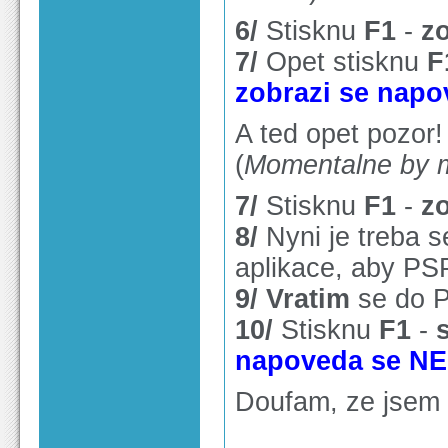
6/
Stisknu
F1
-
zo
7/
Opet stisknu
F
zobrazi se napo
A ted opet pozor!
(
Momentalne by me
7/
Stisknu
F1
-
zo
8/
Nyni je treba 
aplikace, aby P
9/
Vratim
se do 
10/
Stisknu
F1
-
napoveda se NE
Doufam, ze jsem 