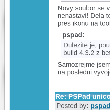
Novy soubor se vy
nenastavi! Dela 
pres ikonu na too
pspad:
Dulezite je, pou
build 4.3.2 z be
Samozrejme jsem t
na posledni vyvoj
Re: PSPad unico
Posted by:
pspa