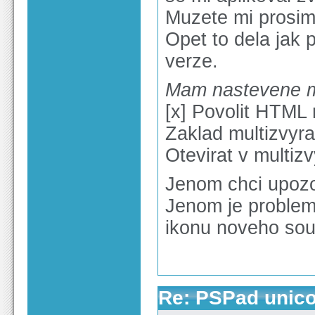
Muzete mi prosim r
Opet to dela jak p
verze.
Mam nastevene m
[x] Povolit HTML
Zaklad multizvyr
Otevirat v multiz
Jenom chci upozo
Jenom je proble
ikonu noveho soub
Re: PSPad unico