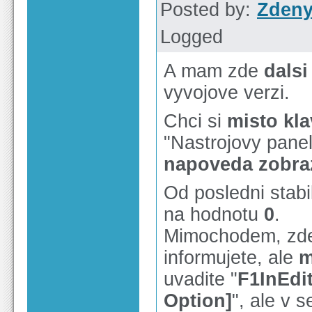
Posted by:
Zden
Logged
A mam zde
dals
vyvojove verzi.
Chci si
misto kla
"Nastrojovy panel
napoveda zobra
Od posledni stabi
na hodnotu
0
.
Mimochodem, z
informujete, ale
m
uvadite "
F1InEdi
Option]
", ale v s