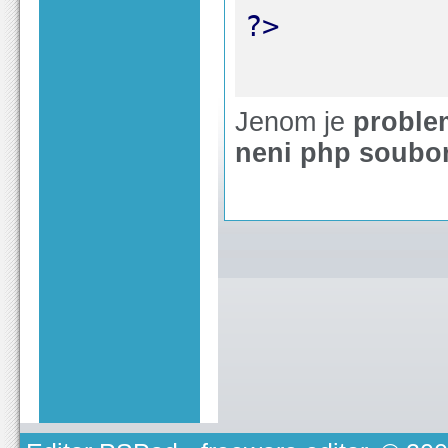
Jenom je
proble
neni php soubo