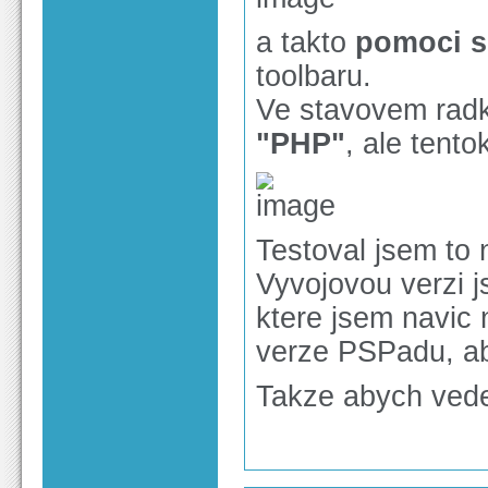
a takto
pomoci s
toolbaru.
Ve stavovem radk
"PHP"
, ale tento
Testoval jsem to n
Vyvojovou verzi j
ktere jsem navic 
verze PSPadu, ab
Takze abych vedel