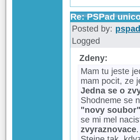
Re: PSPad unico
Posted by:
pspa
Logged
Zdeny:
Mam tu jeste jed
mam pocit, ze j
Jedna se o zv
Shodneme se na
"novy soubor
se mi mel nacis
zvyraznovace
.
Stejne tak, kdy