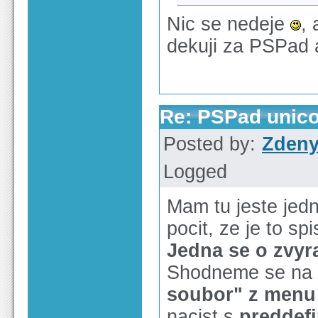
Nic se nedeje
,
dekuji za PSPad a
Re: PSPad unico
Posted by:
Zden
Logged
Mam tu jeste jedn
pocit, ze je to sp
Jedna se o zvy
Shodneme se na t
soubor" z menu
nacist s
preddef