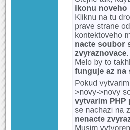
ikonu noveho 
Kliknu na tu dr
prave strane od
kontektoveho m
nacte soubor 
zvyraznovace
.
Melo by to takh
funguje az na
Pokud vytvarim
>novy->novy sou
vytvarim PHP 
se nachazi na z
nenacte zvyra
Musim vytvoreny