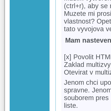
(ctrl+r), aby se
Muzete mi prosim
vlastnost? Opet 
tato vyvojova v
Mam nasteven
[x] Povolit HT
Zaklad multizv
Otevirat v mult
Jenom chci upoz
spravne. Jenom
souborem pres 
liste.