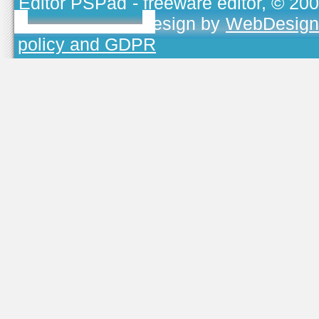
Editor PSPad
- freeware editor, © 20
TOJEONO.CZ
, design by
WebDesign
policy and GDPR