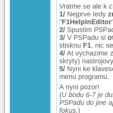
Vratme se ale k 
1/
Nejprve tedy
z
"
F1HelpInEditor
2/
Spustim PSPa
3/
V PSPadu si
o
stisknu
F1
, nic 
4/
At vychazime z
skryty) nastrojov
5/
Nyni ke klave
menu programu.
A nyni pozor!
(
U bodu 6-7 je du
PSPadu do jine ap
fokus.
)