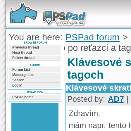
Forum can help you solve problems and quickly
find a solution with PSPad for Microsoft
Windows
You are here:
PSPad forum
>
BROWSE FORUM
skratky pohyb po reťazci a ta
Previous thread
Next thread
Follow thread
Klávesové s
FORUM
Forum List
tagoch
Message List
Search
Klávesové skrat
Log In
PSPAD.COM
Posted by:
AD7
|
PSPad home
Zdravím,
mám napr. tento