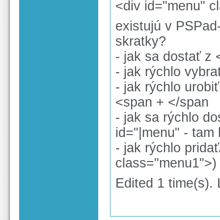
<div id="menu" c
existujú v PSPad
skratky?
- jak sa dostať z 
- jak rýchlo vybra
- jak rýchlo urobi
<span + </span
- jak sa rýchlo do
id="|menu" - tam 
- jak rýchlo prida
class="menu1">)
Edited 1 time(s).