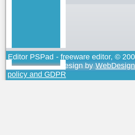
Editor PSPad
- freeware editor, © 20
TOJEONO.CZ
, design by
WebDesign
policy and GDPR