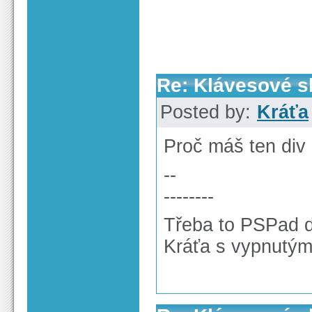
Re: Klávesové s
Posted by:
Kráťa
Proč máš ten div 
--
--------
Třeba to PSPad d
Kráťa s vypnutý