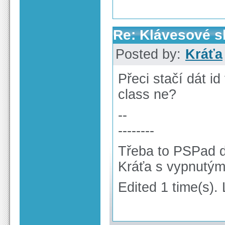
Re: Klávesové s
Posted by:
Kráťa
Přeci stačí dát i
class ne?
--
--------
Třeba to PSPad d
Kráťa s vypnutý
Edited 1 time(s).