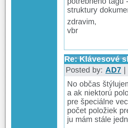
potrebneho tagu 
struktury dokume
zdravim,
vbr
Re: Klávesové s
Posted by:
AD7
|
No občas štýlujem
a ak niektorú pol
pre špeciálne veci
počet položiek pr
ju mám stále je