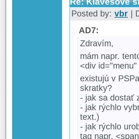
Re: Klávesové s
Posted by:
vbr
| 
AD7:
Zdravím,
mám napr. tent
<div id="menu"
existujú v PSP
skratky?
- jak sa dostať 
- jak rýchlo vyb
text.)
- jak rýchlo uro
tag napr. <spa