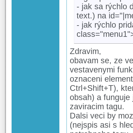
- jak sa rýchlo 
text.) na id="|m
- jak rýchlo pri
class="menu1"
Zdravim,
obavam se, ze ve
vestavenymi funk
oznaceni element
Ctrl+Shift+T), kte
obsah) a funguje 
zaviracim tagu.
Dalsi veci by moz
(nejspis asi s hl