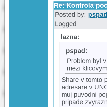
Re: Kontrola po
Posted by:
pspa
Logged
lazna:
pspad:
Problem byl v
mezi klicovym
Share v tomto p
adresare v UNC
muj puvodni pop
pripade zvyraz