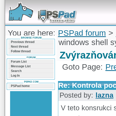
Forum can help you solve problems and quickly
find a solution with PSPad for Microsoft
Windows
You are here:
PSPad forum
>
BROWSE FORUM
Zvýrazňování windows shell s
Previous thread
Next thread
Follow thread
Zvýrazňován
FORUM
Forum List
Goto Page:
Pr
Message List
Search
Log In
PSPAD.COM
Re: Kontrola po
PSPad home
Posted by:
lazna
V teto konsrukci