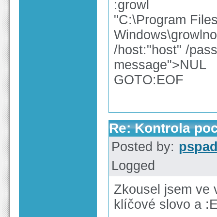
:growl
"C:\Program Files
Windows\growlnot
/host:"host" /pass:
message">NUL
GOTO:EOF
Re: Kontrola po
Posted by:
pspa
Logged
Zkousel jsem ve
klíčové slovo a :