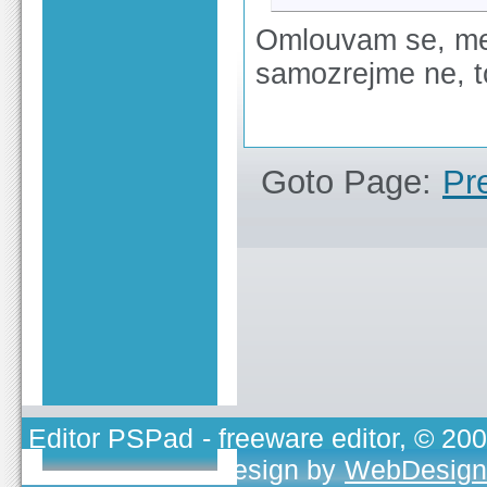
Omlouvam se, me
samozrejme ne, to
Goto Page:
Pr
Editor PSPad
- freeware editor, © 20
TOJEONO.CZ
, design by
WebDesign