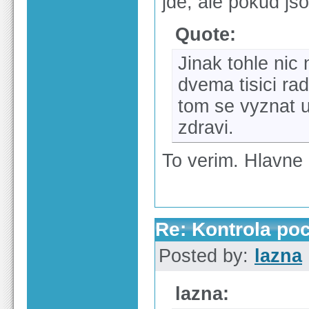
jde, ale pokud js
Quote:
Jinak tohle nic
dvema tisici r
tom se vyznat u
zdravi.
To verim. Hlavne
Re: Kontrola po
Posted by:
lazna
lazna: