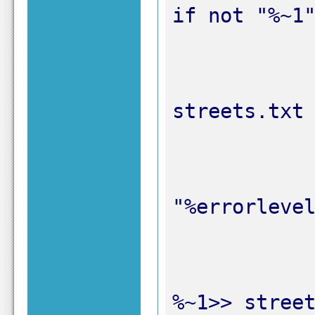
			findst
			i
		