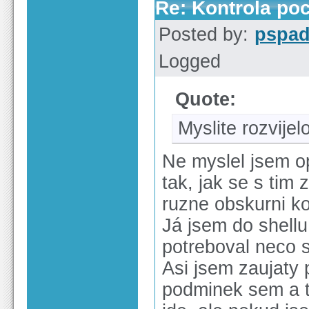
Re: Kontrola po
Posted by:
pspa
Logged
Quote:
Myslite rozvijel
Ne myslel jsem o
tak, jak se s tim
ruzne obskurni ko
Já jsem do shell
potreboval neco s
Asi jsem zaujaty 
podminek sem a t