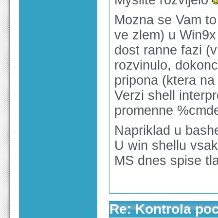
Myslite rozvijelo
Mozna se Vam to j
ve zlem) u Win9x 
dost ranne fazi (
rozvinulo, dokon
pripona (ktera na
Verzi shell inter
promenne %cmde
Napriklad u bashe
U win shellu vsa
MS dnes spise tl
Re: Kontrola po