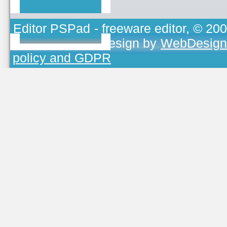
Editor PSPad
- freeware editor, © 20
TOJEONO.CZ
, design by
WebDesign
policy and GDPR