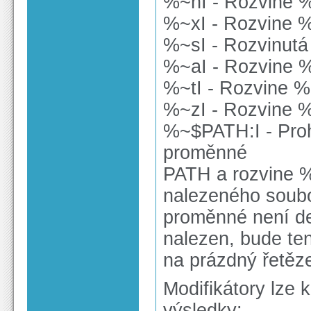
%~nI - Rozvine %
%~xI - Rozvine %
%~sI - Rozvinutá
%~aI - Rozvine %
%~tI - Rozvine %
%~zI - Rozvine %
%~$PATH:I - Pro
proměnné
PATH a rozvine %
nalezeného soubo
proměnné není de
nalezen, bude ten
na prázdný řetěz
Modifikátory lze 
výsledky: