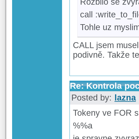
Rozbilo se zvyr
call :write_to_fi
Tohle uz myslim
CALL jsem musel 
podivně. Takže te
Re: Kontrola po
Posted by:
lazna
Tokeny ve FOR 
%%a
je spravne zvyra