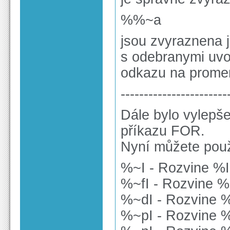
%%~a
jsou zvyraznena j
s odebranymi uvo
odkazu na promen
-----------------------
Dále bylo vylep
příkazu FOR.
Nyní můžete použ
%~I - Rozvine %I
%~fI - Rozvine %
%~dI - Rozvine %
%~pI - Rozvine %