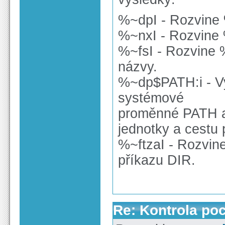
%~dpI - Rozvine 
%~nxI - Rozvine 
%~fsI - Rozvine 
názvy.
%~dp$PATH:i - Vy
systémové
proměnné PATH a
jednotky a cestu
%~ftzaI - Rozvin
příkazu DIR.
Re: Kontrola po