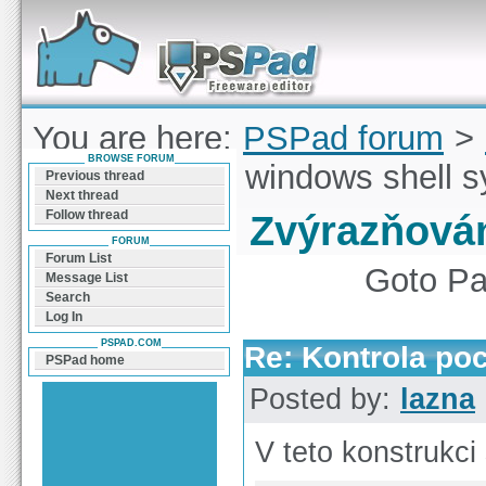
Forum can help you solve problems and quickly
find a solution with PSPad for Microsoft
Windows
You are here:
PSPad forum
>
BROWSE FORUM
Zvýrazňování windows shell s
Previous thread
Next thread
Follow thread
Zvýrazňován
FORUM
Forum List
Goto P
Message List
Search
Log In
PSPAD.COM
Re: Kontrola po
PSPad home
Posted by:
lazna
V teto konstrukci