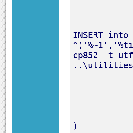
		
INSERT into 
^('%~1','%ti
cp852 -t utf
)