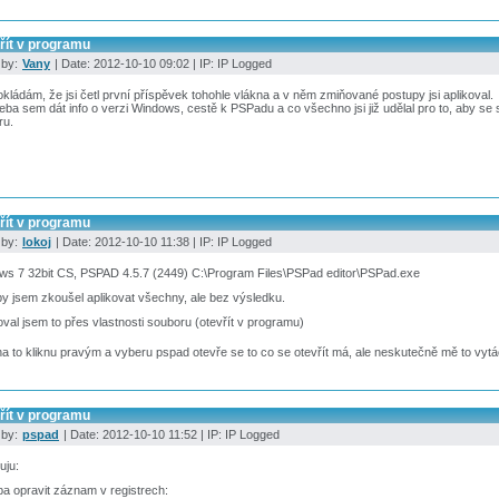
řít v programu
 by:
Vany
| Date: 2012-10-10 09:02 | IP: IP Logged
kládám, že jsi četl první příspěvek tohohle vlákna a v něm zmiňované postupy jsi aplikoval.
řeba sem dát info o verzi Windows, cestě k PSPadu a co všechno jsi již udělal pro to, aby se
ru.
řít v programu
 by:
lokoj
| Date: 2012-10-10 11:38 | IP: IP Logged
ws 7 32bit CS, PSPAD 4.5.7 (2449) C:\Program Files\PSPad editor\PSPad.exe
y jsem zkoušel aplikovat všechny, ale bez výsledku.
oval jsem to přes vlastnosti souboru (otevřít v programu)
a to kliknu pravým a vyberu pspad otevře se to co se otevřít má, ale neskutečně mě to vyt
řít v programu
 by:
pspad
| Date: 2012-10-10 11:52 | IP: IP Logged
uju:
ba opravit záznam v registrech: