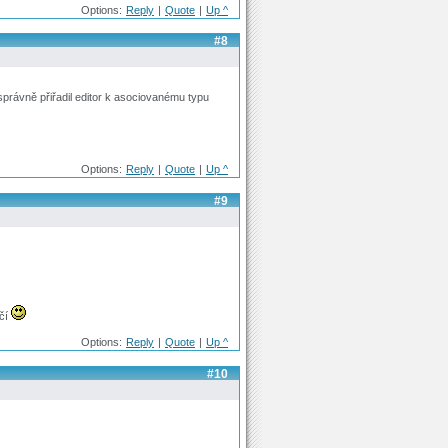
Options:
Reply
|
Quote
|
Up ^
#8
 správně přiřadil editor k asociovanému typu
Options:
Reply
|
Quote
|
Up ^
#9
áčí
Options:
Reply
|
Quote
|
Up ^
#10