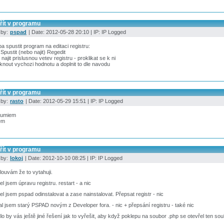
řít v programu
 by:
pspad
| Date: 2012-05-28 20:10 | IP: IP Logged
ba spustit program na editaci registru:
/ Spustit (nebo najit) Regedit
najit prislusnou vetev registru - proklikat se k ni
knout vychozi hodnotu a doplnit to dle navodu
řít v programu
 by:
rasto
| Date: 2012-05-29 15:51 | IP: IP Logged
zumiem
em
řít v programu
 by:
lokoj
| Date: 2012-10-10 08:25 | IP: IP Logged
ouvám že to vytahuji.
l jsem úpravu registru. restart - a nic
l jsem pspad odinstalovat a zase nainstalovat. Přepsat registr - nic
l jsem starý PSPAD novým z Developer fora. - nic + přepsání registru - také nic
o by vás ještě jiné řešení jak to vyřešit, aby když poklepu na soubor .php se otevřel ten sou