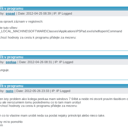
řít v programu
 by:
pspad
| Date: 2012-04-25 08:39 | IP: IP Logged
ba opravit záznam v registrech:
te tuto větev:
LOCAL_MACHINE\SOFTWARE\Classes\Applications\PSPad.exe\shell\open\Command
hozí hodnoty za cestu k programu přidejte za mezeru:
řít v programu
 by:
peekaa
| Date: 2012-04-26 08:31 | IP: IP Logged
funguje.
řít v programu
 by:
rasto
| Date: 2012-05-26 23:33 | IP: IP Logged
n isty problem ako kolega peekaa mam windovs 7 64bit a neide mi otvorit pravim tlasitkom o
u ale nerozumiem tomu poslednemu co to tam mam urobyt
chozí hodnoty za cestu k programu přidejte za mezeru:
 co to vlastne mam urobit neda sa poslat nejaky prinskript alebo nieco take.
by mi to pomohlo
em