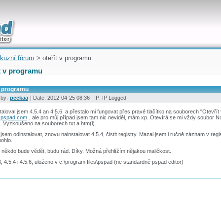
uickly
kuzní fórum
> oteřít v programu
t v programu
v programu
 by:
peekaa
| Date: 2012-04-25 08:36 | IP: IP Logged
taloval jsem 4.5.4 an 4.5.6. a přestalo mi fungovat přes pravé tlačítko na souborech "Otevří
.pspad.com
, ale pro můj případ jsem tam nic neviděl, mám xp. Otevírá se mi vždy soubor No
. Vyzkoušeno na souborech txt a htm(l).
 jsem odinstalovat, znovu nainstalovat 4.5.4, čistit registry. Mazal jsem i ručně záznam v reg
ohlo.
někdo bude vědět, budu rád. Díky. Možná přehlížím nějakou maličkost.
, 4.5.4 i 4.5.6, uloženo v c:\program files\pspad (ne standardně pspad editor)