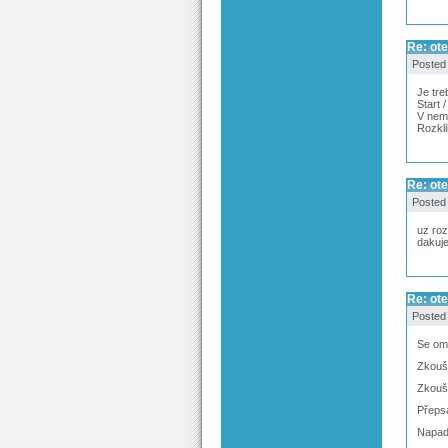
Re: ote
Posted
Je tre
Start 
V nem 
Rozkli
Re: ote
Posted
uz ro
dakuj
Re: ote
Posted
Se oml
Zkouše
Zkouše
Přepsa
Napadl