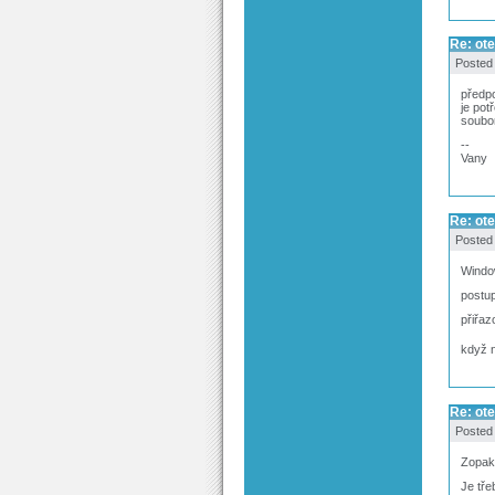
Re: ote
Posted
předpo
je pot
soubo
--
Vany
Re: ote
Posted
Windo
postup
přiřaz
když n
Re: ote
Posted
Zopak
Je tře