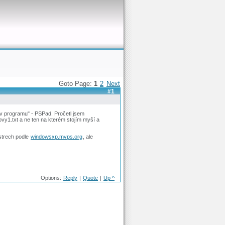
Goto Page:
1
2
Next
#1
t v programu" - PSPad. Pročetl jsem
vy1.txt a ne ten na kterém stojím myší a
istrech podle
windowsxp.mvps.org
, ale
Options:
Reply
|
Quote
|
Up ^