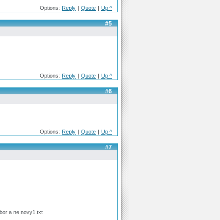
Options:
Reply
|
Quote
|
Up ^
#5
Options:
Reply
|
Quote
|
Up ^
#6
Options:
Reply
|
Quote
|
Up ^
#7
bor a ne novy1.txt