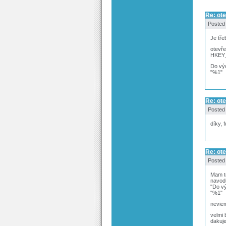
Re: ote
Posted
Je tře
otevře
HKEY_
Do výc
"%1"
Re: ote
Posted
díky, 
Re: ote
Posted
Mam te
navod
"Do vý
"%1"
neviem
velmi 
dakuj