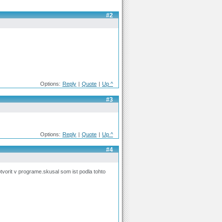
#2
Options:
Reply
|
Quote
|
Up ^
#3
Options:
Reply
|
Quote
|
Up ^
#4
tvorit v programe.skusal som ist podla tohto