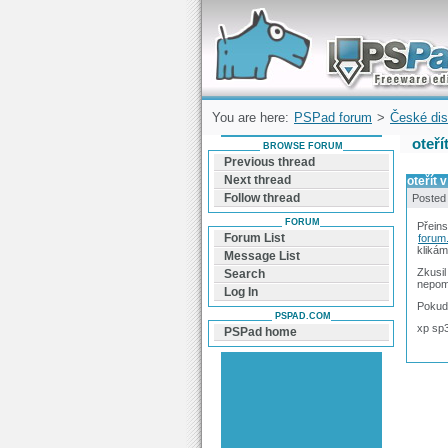
Forum can help you solve problems and q
find a solution with PSPad for Microsoft
Windows
You are here:
PSPad forum
>
České dis
oteří
BROWSE FORUM
Previous thread
Next thread
oteřít 
Follow thread
Posted
FORUM
Přeins
Forum List
forum
klikám
Message List
Zkusil
Search
nepom
Log In
Pokud 
PSPAD.COM
xp sp3
PSPad home