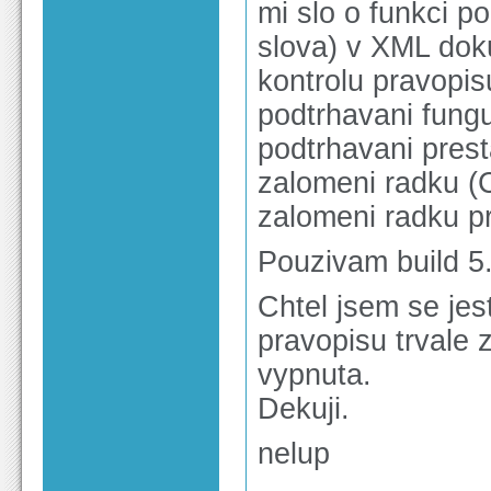
mi slo o funkci 
slova) v XML dok
kontrolu pravopis
podtrhavani fungu
podtrhavani prest
zalomeni radku (C
zalomeni radku pr
Pouzivam build 5.
Chtel jsem se jes
pravopisu trvale
vypnuta.
Dekuji.
nelup