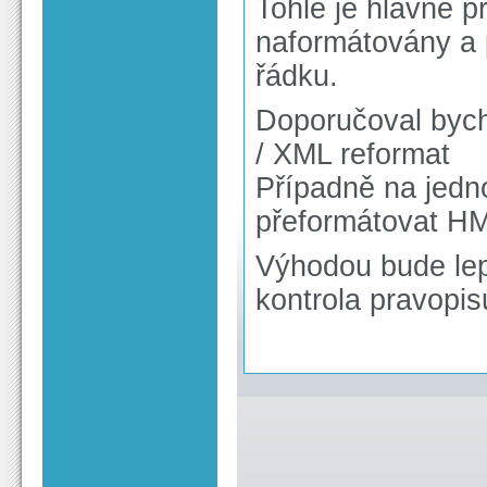
Tohle je hlavně 
naformátovány a 
řádku.
Doporučoval byc
/ XML reformat
Případně na jedn
přeformátovat H
Výhodou bude lepš
kontrola pravopis