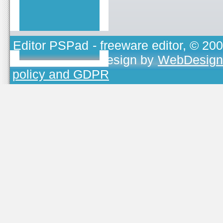
Editor PSPad
- freeware editor, © 20
TOJEONO.CZ
, design by
WebDesign
policy and GDPR