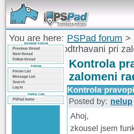
Forum can help you solve problems and quickly
find a solution with PSPad for Microsoft
Windows
You are here:
PSPad forum
>
BROWSE FORUM
pravopisu - podtrhavani pri za
Previous thread
Next thread
Follow thread
Kontrola pr
FORUM
Forum List
zalomeni ra
Message List
Search
Kontrola pravopi
Log In
PSPAD.COM
Posted by:
nelup
PSPad home
Ahoj,
zkousel jsem funk