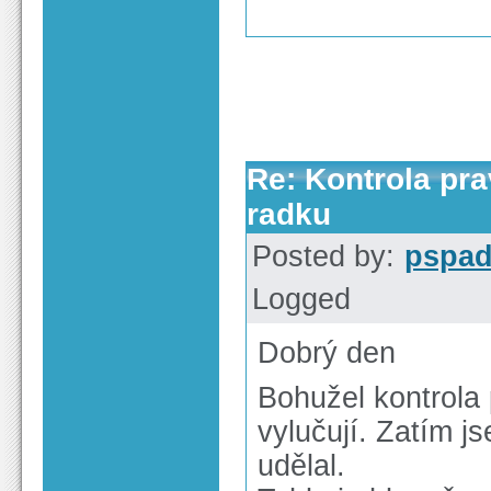
Re: Kontrola pra
radku
Posted by:
pspa
Logged
Dobrý den
Bohužel kontrola
vylučují. Zatím j
udělal.