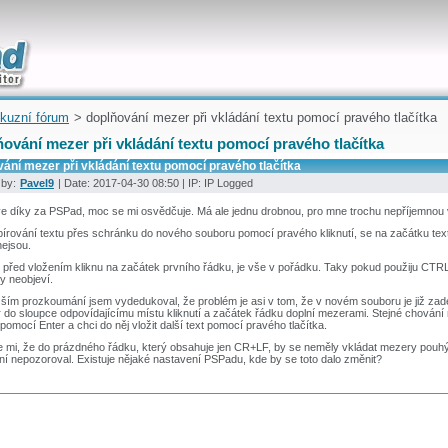
uickly
kuzní fórum
> doplňování mezer při vkládání textu pomocí pravého tlačítka
ování mezer při vkládání textu pomocí pravého tlačítka
ání mezer při vkládání textu pomocí pravého tlačítka
 by:
Pavel9
| Date: 2017-04-30 08:50 | IP: IP Logged
e díky za PSPad, moc se mi osvědčuje. Má ale jednu drobnou, pro mne trochu nepříjemnou 
pírování textu přes schránku do nového souboru pomocí pravého kliknutí, se na začátku te
nejsou.
před vložením kliknu na začátek prvního řádku, je vše v pořádku. Taky pokud použiju CTR
y neobjeví.
žším prozkoumání jsem vydedukoval, že problém je asi v tom, že v novém souboru je již zadef
 do sloupce odpovídajícímu místu kliknutí a začátek řádku doplní mezerami. Stejné chování
pomocí Enter a chci do něj vložit další text pomocí pravého tlačítka.
 mi, že do prázdného řádku, který obsahuje jen CR+LF, by se neměly vkládat mezery pouhým
í nepozoroval. Existuje nějaké nastavení PSPadu, kde by se toto dalo změnit?