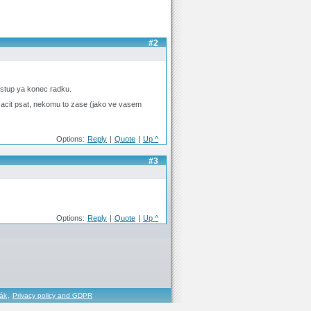
#2
 vstup ya konec radku.
zacit psat, nekomu to zase (jako ve vasem
Options:
Reply
|
Quote
|
Up ^
#3
Options:
Reply
|
Quote
|
Up ^
řák
,
Privacy policy and GDPR