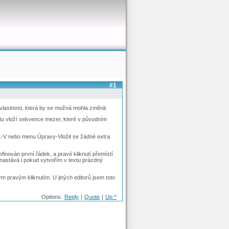
#1
vlastnost, která by se možná mohla změnit.
xtu vloží sekvence mezer, které v původním
L-V nebo menu Úpravy-Vložit se žádné extra
inován první řádek, a pravé kliknutí přemístí
 nastává i pokud vytvořím v textu prázdný
 pravým kliknutím. U jiných editorů jsem toto
Options:
Reply
|
Quote
|
Up ^