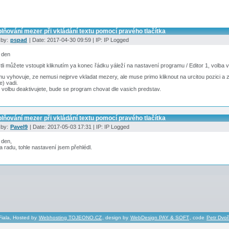
lňování mezer při vkládání textu pomocí pravého tlačítka
 by:
pspad
| Date: 2017-04-30 09:59 | IP: IP Logged
 den
stli můžete vstoupit kliknutím ya konec řádku yáleží na nastavení programu / Editor 1, volba
 vyhovuje, ze nemusi nejprve vkladat mezery, ale muse primo kliknout na urcitou pozici a 
e) vadi.
volbu deaktivujete, bude se program chovat dle vasich predstav.
lňování mezer při vkládání textu pomocí pravého tlačítka
 by:
Pavel9
| Date: 2017-05-03 17:31 | IP: IP Logged
 den,
a radu, tohle nastavení jsem přehlédl.
Fiala, Hosted by
Webhosting TOJEONO.CZ
, design by
WebDesign PAY & SOFT
, code
Petr Dvo