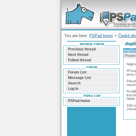
Forum can help you solve problems and q
find a solution with PSPad for Microsoft
Windows
You are here:
PSPad forum
>
České dis
doplň
BROWSE FORUM
Previous thread
doplňov
Next thread
Posted
Follow thread
Nejprv
FORUM
Při ko
Forum List
textu 
Message List
Pokud 
Search
mezer
Log In
Po bli
kurzor
PSPAD.COM
řádek 
PSPad home
Zdá se
chován