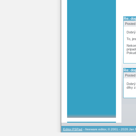
Re: dop
Posted
Dobrý
To, je
Nekomu
pripad
Pokud 
Re: dop
Posted
Dobrý
díky z
Editor PSPad
- freeware editor, © 2001 - 2026 Jan 