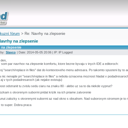
uickly
kuzní fórum
> Re: Navrhy na zlepsenie
Navrhy na zlepsenie
 na zlepsenie
 by:
Slavco
| Date: 2014-05-05 20:06 | IP: IP Logged
 den,
 som par navrhov na zlepsenie komfortu, ktore bezne byvaju v inych IDE a editoroch:
roj "search/replace in files" dat do kontextoveho menu adresara. Po takomto spusteni by to 
a nic nenajde pri "search/replace in files" a nebola oznacena moznost hladat v podadresaroc
aj v tych podadresaroch (ak nejake existuju)
ost odstranit tu zvislu sedu ciaru na znaku 80 - alebo uz sa to da niekde vypnut?
lozkam s otvorenym subormi pridat krizik na ich priame zatvorenie
sunut zalozky s otvorenymi subormi az nad okno s obsahom. Nad suborovym stromom je to
e to super. Dobra praca