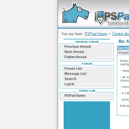
Forum can help you solve problems and q
find a solution with PSPad for Microsoft
Windows
You are here:
PSPad forum
>
České dis
Re: 
BROWSE FORUM
Previous thread
Navrhy
Next thread
Posted
Follow thread
Dobry
FORUM
mal by
Forum List
- nast
Message List
- ak s
Search
znova 
Log In
- mozn
PSPAD.COM
- k za
PSPad home
- pre
Inak j