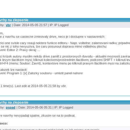
vrhy na zlepsenie
 by:
vbr
| Date: 2014-05-05 21:57 | IP: IP Logged
im,
e z navrhu se castecne zminovaly drive, neco je i dostupne v nastavenich:
ici one svisle cary reauji nektere funkce editoru - Napr. volitelne: zalamovani radku; pripad
se nic z toho nevyuziva, lze caru posunout doprava mimo viditelnou plochu:
eni: Editor 2: Pravy okraj: ...
ci krizek autory myslim nekdy drive zamitl z prostorovych duvodu - aktualni moznosti zavira
ik levym tlacitkem mysi; kliknuti koleckem/prostrednim tlacitkem; podrzeni SHIFT + kliknuti l
trl+F4 (menu: Soubor: Zavrit), kontextove menu po kliknuti pravym tlacitkem mysi na zalozku
zalozek lze nastavit:
eni: Program 1: [x] Zalozky souboru - umistit panel nahore
 1 time(s). Last edit at 2014-05-05 21:58 by vbr.
vrhy na zlepsenie
 by:
pspad
| Date: 2014-05-06 05:31 | IP: IP Logged
e navrhy nevypadaji spatne, zkusim se na to podivat.
avco: