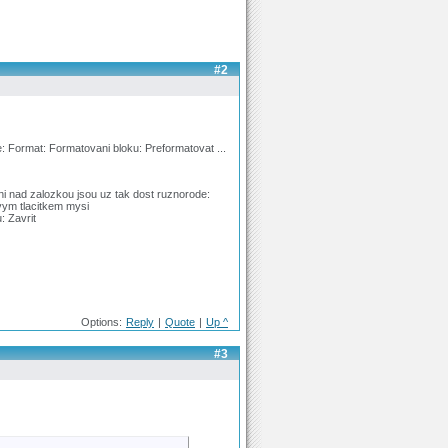
#2
ne: Format: Formatovani bloku: Preformatovat ...
ni nad zalozkou jsou uz tak dost ruznorode:
evym tlacitkem mysi
: Zavrit
Options:
Reply
|
Quote
|
Up ^
#3