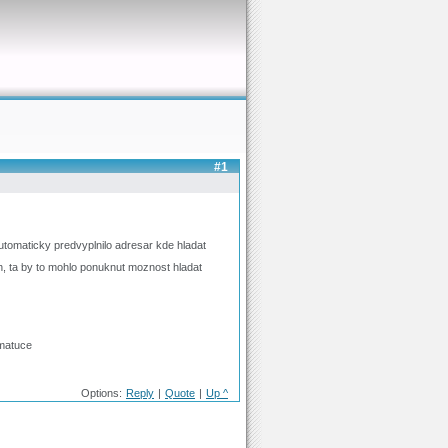
#1
automaticky predvyplnilo adresar kde hladat
h, ta by to mohlo ponuknut moznost hladat
 matuce
Options:
Reply
|
Quote
|
Up ^