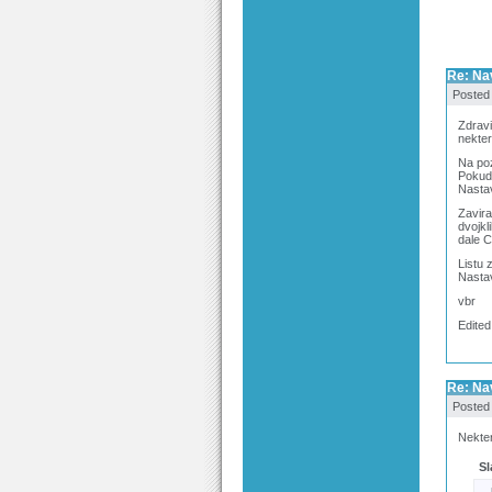
Re: Na
Posted
Zdrav
nekter
Na poz
Pokud 
Nastav
Zavira
dvojkl
dale C
Listu 
Nastav
vbr
Edited
Re: Na
Posted
Nekter
Sl