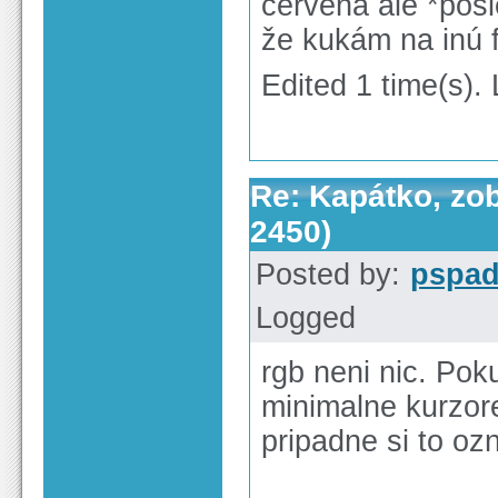
červená ale *pos
že kukám na inú 
Edited 1 time(s).
Re: Kapátko, zob
2450)
Posted by:
pspa
Logged
rgb neni nic. Pok
minimalne kurzore
pripadne si to oz