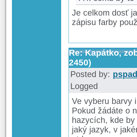
Je celkom dosť j
zápisu farby pou
Re: Kapátko, zob
2450)
Posted by:
pspa
Logged
Ve vyberu barvy 
Pokud žádáte o ně
hazycích, kde by 
jaký jazyk, v jak