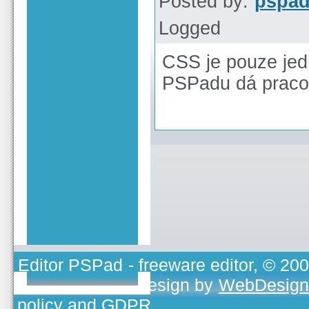
Posted by:
pspa
Logged
CSS je pouze jed
PSPadu dá pracov
Editor PSPad
- freeware editor, © 20
TOJEONO.CZ
, design by
WebDesign
policy and GDPR