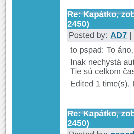
Re: Kapátko, zob
2450)
Posted by:
AD7
|
to pspad: To áno, 
Inak nechystá aut
Tie sú celkom ča
Edited 1 time(s).
Re: Kapátko, zob
2450)