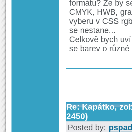
formátu? Že by s
CMYK, HWB, gray(
vyberu v CSS rgb(
se nestane...
Celkově bych uvít
se barev o různé 
Re: Kapátko, zob
2450)
Posted by:
pspa