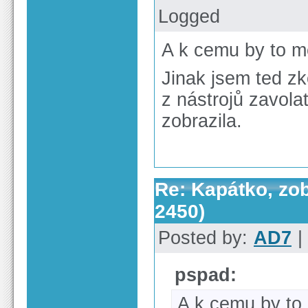
Logged
A k cemu by to m
Jinak jsem ted z
z nástrojů zavola
zobrazila.
Re: Kapátko, zob
2450)
Posted by:
AD7
|
pspad:
A k cemu by to