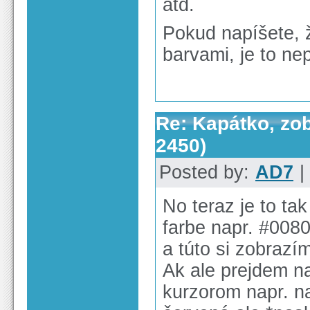
atd.
Pokud napíšete, ž
barvami, je to ne
Re: Kapátko, zob
2450)
Posted by:
AD7
|
No teraz je to ta
farbe napr. #0080
a túto si zobrazí
Ak ale prejdem na
kurzorom napr. na