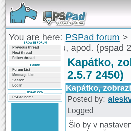
Forum can help you solve problems and quickly
find a solution with PSPad for Microsoft
Windows
You are here:
PSPad forum
>
BROWSE FORUM
zobrazit barvu, apod. (pspad 
Previous thread
Next thread
Follow thread
Kapátko, zo
FORUM
Forum List
2.5.7 2450)
Message List
Search
Kapátko, zobrazi
Log In
PSPAD.COM
Posted by:
alesk
PSPad home
Logged
Šlo by v nastaven