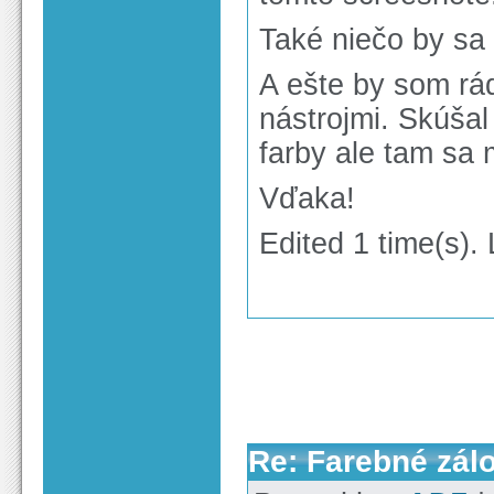
Také niečo by sa 
A ešte by som rá
nástrojmi. Skúša
farby ale tam sa 
Vďaka!
Edited 1 time(s).
Re: Farebné zál