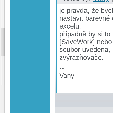
je pravda, že byc
nastavit barevné 
excelu.
případně by si t
[SaveWork] nebo 
soubor uvedena, 
zvýrazňovače.
--
Vany