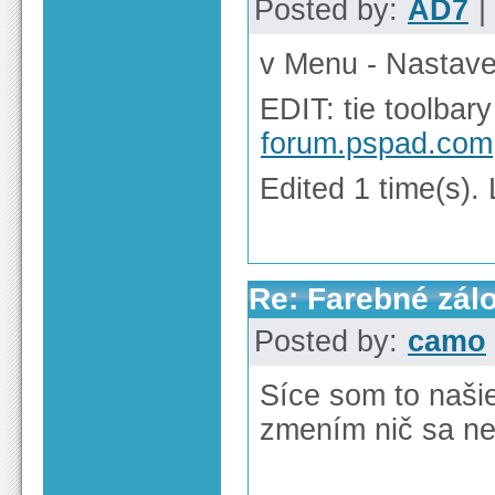
Posted by:
AD7
|
v Menu - Nastave
EDIT: tie toolbar
forum.pspad.com
Edited 1 time(s).
Re: Farebné zál
Posted by:
camo
Síce som to našie
zmením nič sa ne