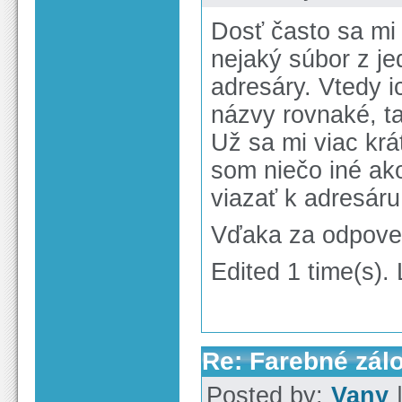
Dosť často sa mi
nejaký súbor z j
adresáry. Vtedy 
názvy rovnaké, ta
Už sa mi viac krá
som niečo iné ak
viazať k adresáru
Vďaka za odpove
Edited 1 time(s).
Re: Farebné zál
Posted by:
Vany
|