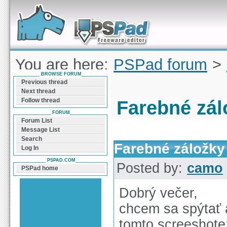
Forum can help you solve problems and quickly
find a solution with PSPad for Microsoft
Windows
You are here:
PSPad forum
>
BROWSE FORUM
záložky
Previous thread
Next thread
Follow thread
Farebné zál
FORUM
Forum List
Message List
Search
Farebné záložky
Log In
PSPAD.COM
Posted by:
camo
PSPad home
Dobrý večer,
chcem sa spýtať a
tomto screeshote