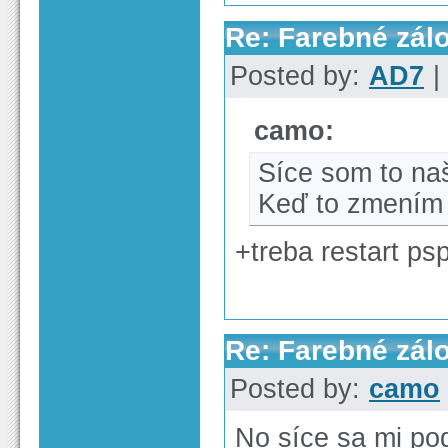
Re: Farebné zál
Posted by:
AD7
|
camo:
Síce som to naš
Keď to zmením 
+treba restart ps
Re: Farebné zál
Posted by:
camo
No síce sa mi poda