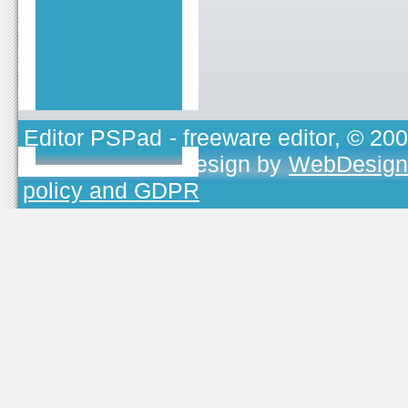
Editor PSPad
- freeware editor, © 20
TOJEONO.CZ
, design by
WebDesign
policy and GDPR