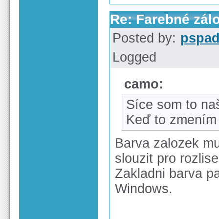
Re: Farebné zál
Posted by:
pspa
Logged
camo:
Síce som to naš
Keď to zmením 
Barva zalozek mu
slouzit pro rozlis
Zakladni barva pa
Windows.