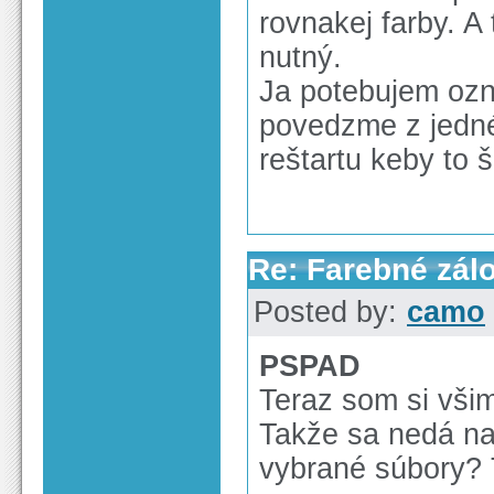
rovnakej farby. A
nutný.
Ja potebujem ozna
povedzme z jedné
reštartu keby to š
Re: Farebné zál
Posted by:
camo
PSPAD
Teraz som si vši
Takže sa nedá nas
vybrané súbory? 