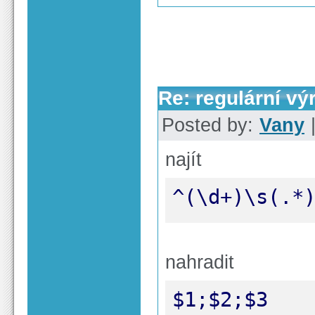
Re: regulární vý
Posted by:
Vany
|
najít
^(\d+)\s(.*
nahradit
$1;$2;$3