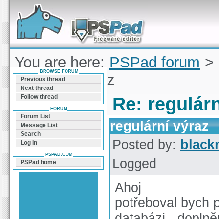
Forum can help you solve problems and quickly
find a solution with PSPad for Microsoft
Windows
You are here:
PSPad forum
>
BROWSE FORUM
regulární výraz
Previous thread
Next thread
Follow thread
Re: regulárn
FORUM
Forum List
regulární výraz
Message List
Search
Posted by:
black
Log In
PSPAD.COM
Logged
PSPad home
Ahoj
potřeboval bych 
databázi - doplně