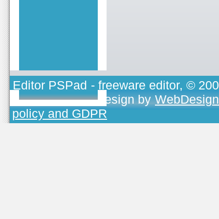
Editor PSPad
- freeware editor, © 20
TOJEONO.CZ
, design by
WebDesign
policy and GDPR