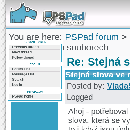
Forum can help you solve problems and quickly
find a solution with PSPad for Microsoft
Windows
You are here:
PSPad forum
>
BROWSE FORUM
slova ve dvou souborech
Previous thread
Next thread
Follow thread
Re: Stejná 
FORUM
Forum List
Stejná slova ve
Message List
Search
Posted by:
Vlada
Log In
PSPAD.COM
Logged
PSPad home
Ahoj - potřebova
slova, která se 
to i když jsou úpl