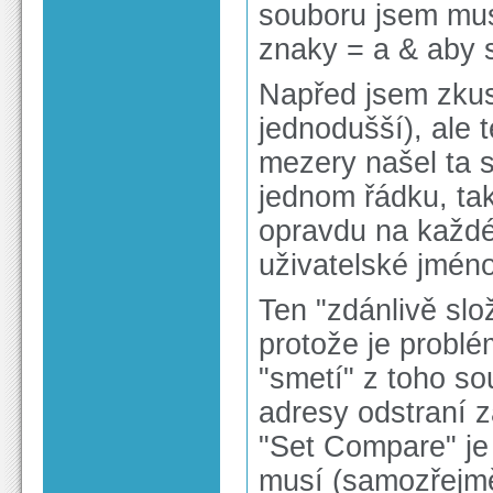
souboru jsem mus
znaky = a & aby s
Napřed jsem zkusi
jednodušší), ale 
mezery našel ta 
jednom řádku, tak
opravdu na každ
uživatelské jméno
Ten "zdánlivě slo
protože je problé
"smetí" z toho so
adresy odstraní z
"Set Compare" je
musí (samozřejmě