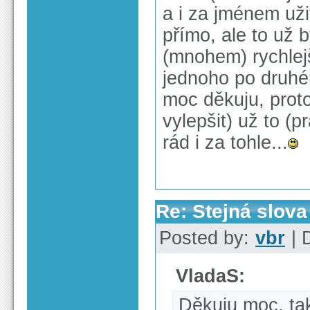
a i za jménem uživ
přímo, ale to už 
(mnohem) rychlejš
jednoho po druhé
moc děkuju, prot
vylepšit) už to 
rád i za tohle...
Re: Stejná slov
Posted by:
vbr
| 
VladaS:
Děkuju moc, ta