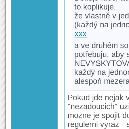
to koplikuje,
že vlastně v j
(každý na jedno
xxx
a ve druhém sou
potřebuju, aby 
NEVYSKYTOVALY
každý na jednom
alespoň mezeram
Pokud jde nejak 
"nezadoucich" uz
mozne je spojit 
regulerni vyraz -