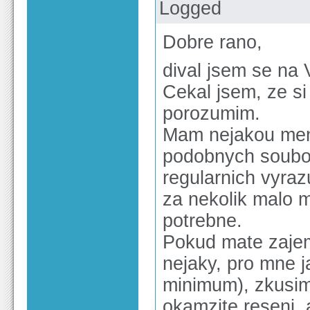
Logged
Dobre rano,
dival jsem se na
Cekal jsem, ze si
porozumim.
Mam nejakou men
podobnych soubor
regularnich vyraz
za nekolik malo 
potrebne.
Pokud mate zajem
nejaky, pro mne j
minimum), zkusim 
okamzite reseni, 