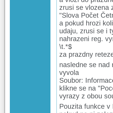
zrusi se vlozena 
"Slova Počet Čet
a pokud hrozi kol
udaju, zrusi se i t
nahrazeni reg. vy
\t.*$
za prazdny retez
nasledne se nad
vyvola
Soubor: Informac
klikne se na "Poc
vyrazy z obou sou
Pouzita funkce v 