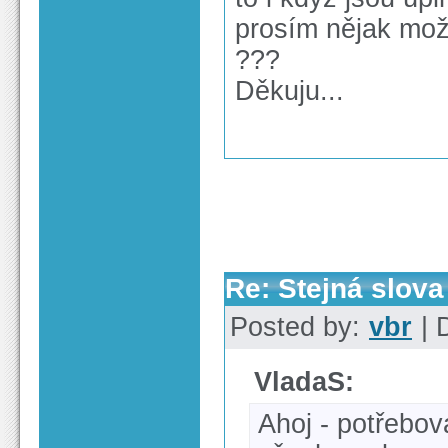
prosím nějak mož
???
Děkuju...
Re: Stejná slov
Posted by:
vbr
| 
VladaS:
Ahoj - potřebov