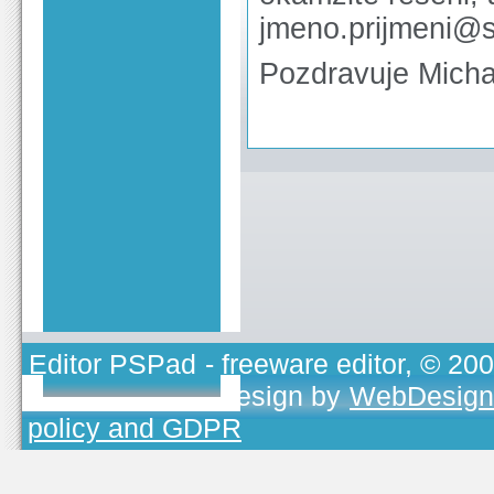
jmeno.prijmeni@s
Pozdravuje Michal
Editor PSPad
- freeware editor, © 20
TOJEONO.CZ
, design by
WebDesign
policy and GDPR