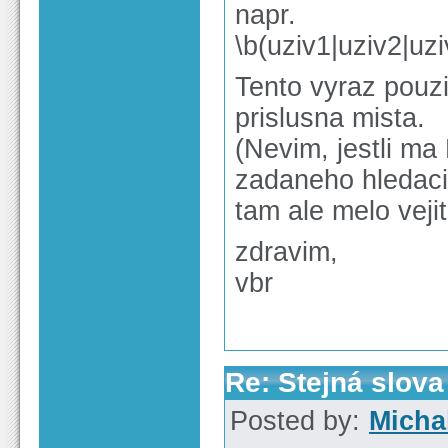
napr.
\b(uziv1|uziv2|uzi
Tento vyraz pouzi
prislusna mista.
(Nevim, jestli ma
zadaneho hledaci
tam ale melo vejit
zdravim,
vbr
Re: Stejná slov
Posted by:
Micha