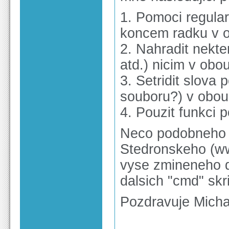
1. Pomoci regula
koncem radku v 
2. Nahradit nekte
atd.) nicim v obo
3. Setridit slova
souboru?) v obou
4. Pouzit funkci 
Neco podobneho 
Stedronskeho (ww
vyse zmineneho d
dalsich "cmd" skr
Pozdravuje Michal