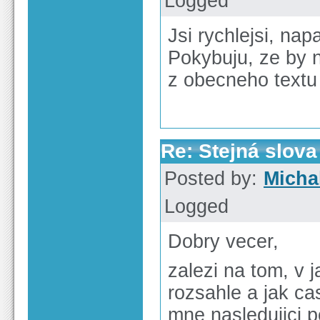
Logged
Jsi rychlejsi, na
Pokybuju, ze by n
z obecneho textu
Re: Stejná slov
Posted by:
Micha
Logged
Dobry vecer,
zalezi na tom, v j
rozsahle a jak ca
mne nasledujici 