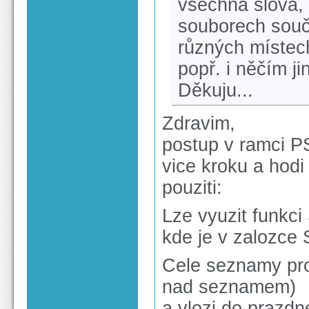
všechna slova, 
souborech souča
různých místech
popř. i něčím 
Děkuju...
Zdravim,
postup v ramci P
vice kroku a hodi
pouziti:
Lze vyuzit funkci
kde je v zalozce
Cele seznamy pro 
nad seznamem)
a vlozi do prazdn