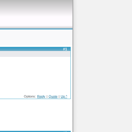
#1
Options:
Reply
|
Quote
|
Up ^