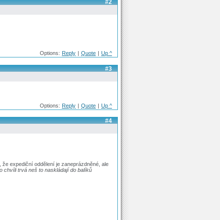
#2
Options:
Reply
|
Quote
|
Up ^
#3
Options:
Reply
|
Quote
|
Up ^
#4
, že expediční oddělení je zaneprázdněné, ale
chvíli trvá neš to naskládají do balíků