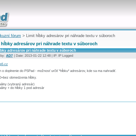
uickly
kuzní fórum
> Limit hĺbky adresárov pri náhrade textu v súboroch
 hĺbky adresárov pri náhrade textu v súboroch
ĺbky adresárov pri náhrade textu v súboroch
 by:
AD7
| Date: 2013-01-22 12:48 | IP: IP Logged
hp5.cz
 o doplnenie do PSPad - možnosť určiť *hĺbku* adresárov, kde sa ma nahradiť.
 0=bez obmedzenia hĺbky.
uálny (vybraný adresár)
álny + do hĺbky 1 pod adresár