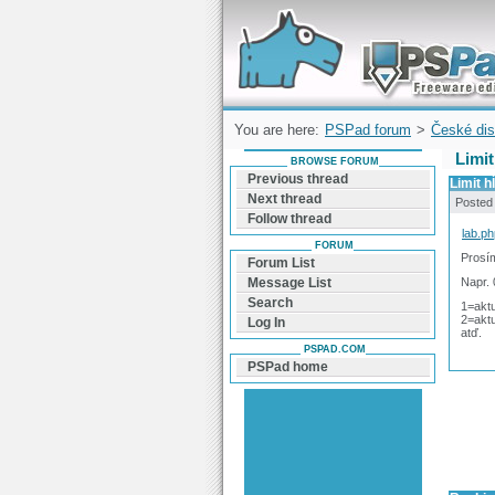
Forum can help you solve problems and q
find a solution with PSPad for Microsoft
Windows
You are here:
PSPad forum
>
České dis
Limit
BROWSE FORUM
Previous thread
Limit h
Next thread
Posted
Follow thread
lab.p
FORUM
Prosím
Forum List
Napr.
Message List
Search
1=akt
2=aktu
Log In
atď.
PSPAD.COM
PSPad home