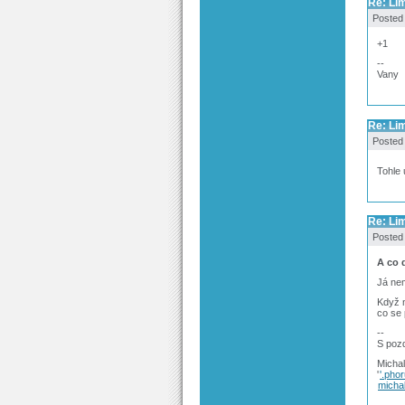
Re: Lim
Posted
+1
--
Vany
Re: Lim
Posted
Tohle 
Re: Lim
Posted
A co d
Já ne
Když n
co se 
--
S poz
Michal
'
'.pho
michal