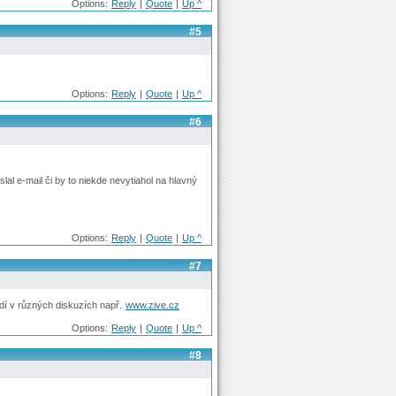
Options:
Reply
|
Quote
|
Up ^
#5
Options:
Reply
|
Quote
|
Up ^
#6
lal e-mail či by to niekde nevytiahol na hlavný
Options:
Reply
|
Quote
|
Up ^
#7
dí v různých diskuzích např.
www.zive.cz
Options:
Reply
|
Quote
|
Up ^
#8