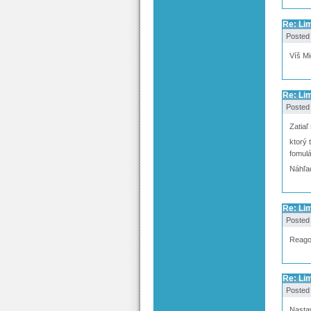
Re: Lim
Posted
Víš Mi
Re: Lim
Posted
Zatiaľ
ktorý 
fomulá
Náhľa
Re: Lim
Posted
Reagov
Re: Lim
Posted
Nasta