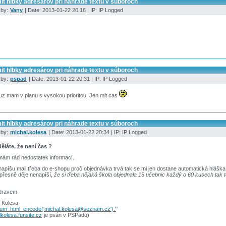
it hĺbky adresárov pri náhrade textu v súboroch
 by:
Vany
| Date: 2013-01-22 20:16 | IP: IP Logged
it hĺbky adresárov pri náhrade textu v súboroch
 by:
pspad
| Date: 2013-01-22 20:31 | IP: IP Logged
uz mam v planu s vysokou prioritou. Jen mit cas
it hĺbky adresárov pri náhrade textu v súboroch
 by:
michal.kolesa
| Date: 2013-01-22 20:34 | IP: IP Logged
ěláte, že není čas ?
mám rád nedostatek informací.
apíšu mail třeba do e-shopu proč objednávka trvá tak se mi jen dostane automatická hláška
přesně děje nenapíší,
že si třeba nějaká škola objednala 15 učebnic každý o 60 kusech tak to 
dravem
 Kolesa
rum_html_encode('michal.kolesa@seznam.cz').'
'
kolesa.funsite.cz
je psán v PSPadu)