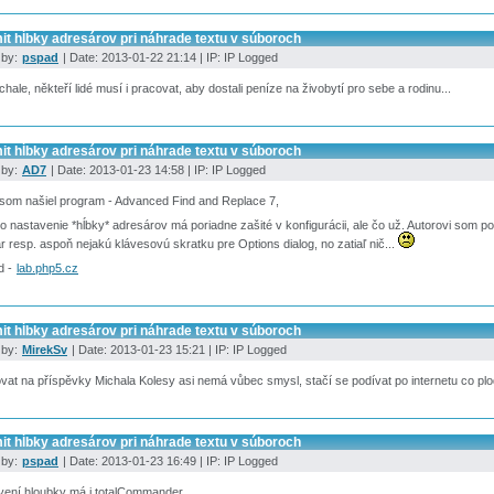
it hĺbky adresárov pri náhrade textu v súboroch
 by:
pspad
| Date: 2013-01-22 21:14 | IP: IP Logged
chale, někteří lidé musí i pracovat, aby dostali peníze na živobytí pro sebe a rodinu...
it hĺbky adresárov pri náhrade textu v súboroch
 by:
AD7
| Date: 2013-01-23 14:58 | IP: IP Logged
 som našiel program - Advanced Find and Replace 7,
to nastavenie *hĺbky* adresárov má poriadne zašité v konfigurácii, ale čo už. Autorovi som pos
r resp. aspoň nejakú klávesovú skratku pre Options dialog, no zatiaľ nič...
d -
lab.php5.cz
it hĺbky adresárov pri náhrade textu v súboroch
 by:
MirekSv
| Date: 2013-01-23 15:21 | IP: IP Logged
at na příspěvky Michala Kolesy asi nemá vůbec smysl, stačí se podívat po internetu co plo
it hĺbky adresárov pri náhrade textu v súboroch
 by:
pspad
| Date: 2013-01-23 16:49 | IP: IP Logged
vení hloubky má i totalCommander