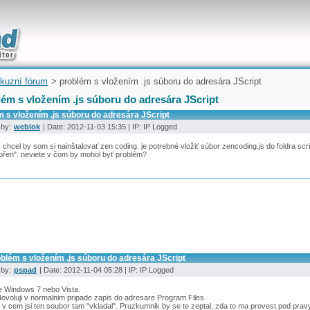
uickly
kuzní fórum
> problém s vložením .js súboru do adresára JScript
ém s vložením .js súboru do adresára JScript
 s vložením .js súboru do adresára JScript
 by:
weblok
| Date: 2012-11-03 15:35 | IP: IP Logged
, chcel by som si nainštalovať zen coding. je potrebné vložiť súbor zencoding.js do foldra scrip
přen". neviete v čom by mohol byť problém?
blém s vložením .js súboru do adresára JScript
 by:
pspad
| Date: 2012-11-04 05:28 | IP: IP Logged
e Windows 7 nebo Vista.
ovoluji v normalnim pripade zapis do adresare Program Files.
v cem jsi ten soubor tam "vkladal". Pruzkumnik by se te zeptal, zda to ma provest pod pravy