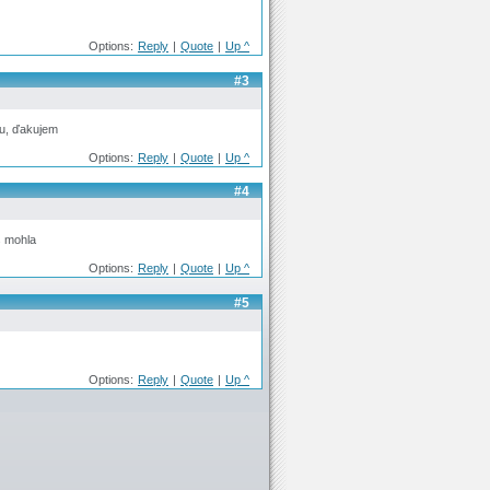
Options:
Reply
|
Quote
|
Up ^
#3
ku, ďakujem
Options:
Reply
|
Quote
|
Up ^
#4
s mohla
Options:
Reply
|
Quote
|
Up ^
#5
Options:
Reply
|
Quote
|
Up ^