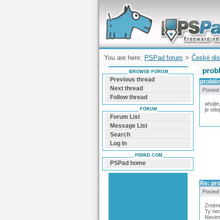
Forum can help you solve problems and q
find a solution with PSPad for Microsoft
Windows
You are here:
PSPad forum
>
České dis
probl
BROWSE FORUM
Previous thread
problém
Next thread
Posted
Follow thread
ahojte
FORUM
je ode
Forum List
Message List
Search
Log In
PSPAD.COM
PSPad home
Re: pro
Posted
Zrejm
Ty ned
Nevim 