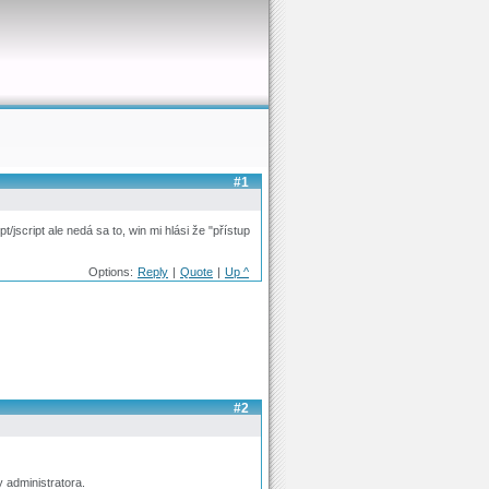
#1
t/jscript ale nedá sa to, win mi hlási že "přístup
Options:
Reply
|
Quote
|
Up ^
#2
 administratora.