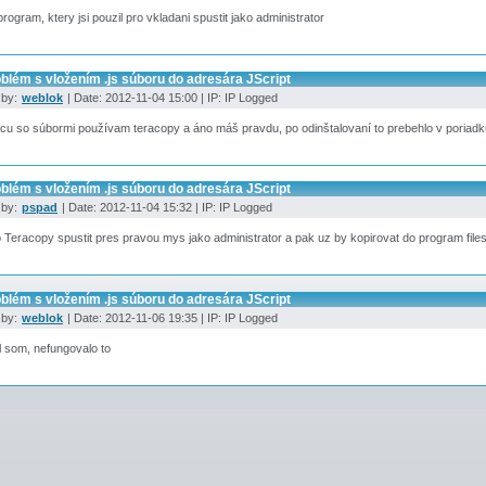
rogram, ktery jsi pouzil pro vkladani spustit jako administrator
blém s vložením .js súboru do adresára JScript
 by:
weblok
| Date: 2012-11-04 15:00 | IP: IP Logged
cu so súbormi používam teracopy a áno máš pravdu, po odinštalovaní to prebehlo v poriad
blém s vložením .js súboru do adresára JScript
 by:
pspad
| Date: 2012-11-04 15:32 | IP: IP Logged
o Teracopy spustit pres pravou mys jako administrator a pak uz by kopirovat do program file
blém s vložením .js súboru do adresára JScript
 by:
weblok
| Date: 2012-11-06 19:35 | IP: IP Logged
 som, nefungovalo to