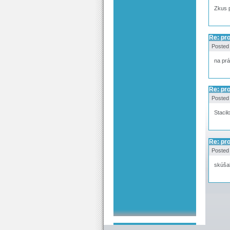
Zkus p
Re: pro
Posted
na prá
Re: pro
Posted
Stacil
Re: pro
Posted
skúšal