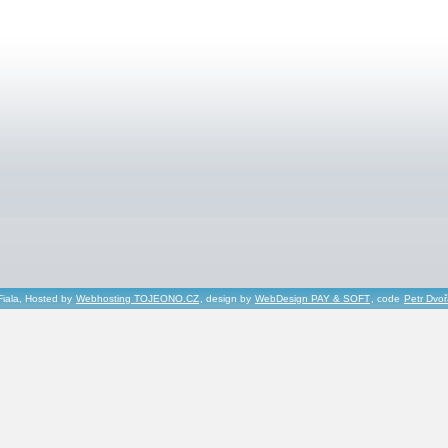
Fiala, Hosted by
Webhosting TOJEONO.CZ
, design by
WebDesign PAY & SOFT
, code
Petr Dvo