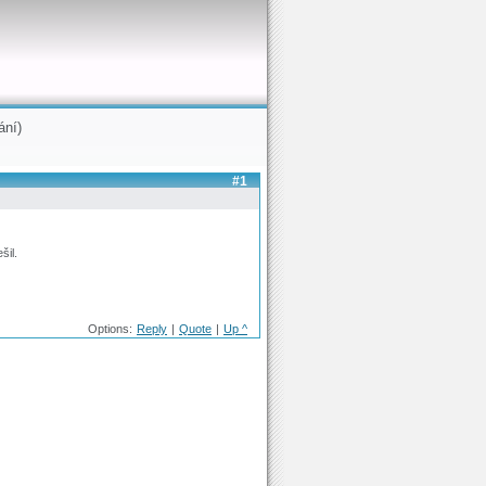
ání)
#1
šil.
Options:
Reply
|
Quote
|
Up ^