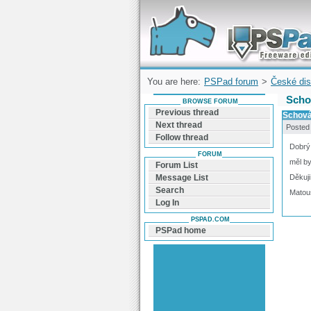
Forum can help you solve problems and q
find a solution with PSPad for Microsoft
Windows
You are here:
PSPad forum
>
České dis
Scho
BROWSE FORUM
Previous thread
Schová
Next thread
Posted
Follow thread
Dobrý
FORUM
měl by
Forum List
Děkuji
Message List
Search
Matou
Log In
PSPAD.COM
PSPad home