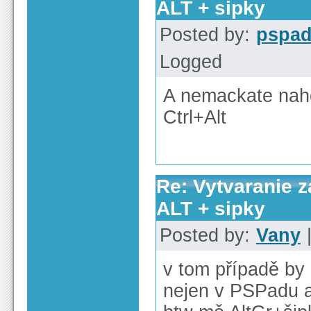
ALT + sipky
Posted by:
pspa
Logged
A nemackate naho
Ctrl+Alt
Re: Vytvaranie 
ALT + sipky
Posted by:
Vany
|
v tom případě by 
nejen v PSPadu a t