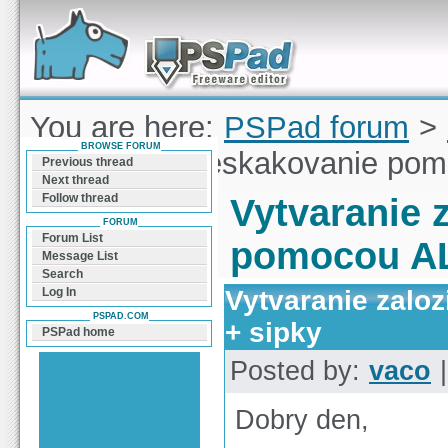
Forum can help you solve problems and quickly
find a solution with PSPad for Microsoft
Windows
You are here:
PSPad forum
>
BROWSE FORUM
zaloziek a preskakovanie pom
Previous thread
Next thread
Follow thread
Vytvaranie 
FORUM
Forum List
pomocou AL
Message List
Search
Vytvaranie zalo
Log In
PSPAD.COM
+ sipky
PSPad home
Posted by:
vaco
|
Dobry den,