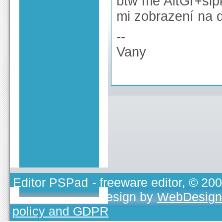
btw mě AltGr+šipk
mi zobrazení na d
--
Vany
Editor PSPad
- freeware editor, © 20
TOJEONO.CZ
, design by
WebDesign
policy and GDPR