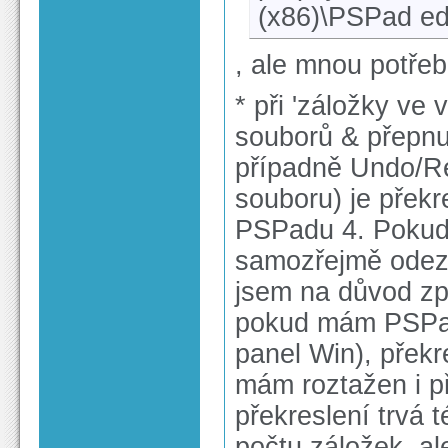
(x86)\PSPad edit
, ale mnou potřeb
* při 'záložky ve
souborů & přepnut
případně Undo/R
souboru) je překr
PSPadu 4. Pokud 
samozřejmě odezv
jsem na důvod zp
pokud mám PSPad 
panel Win), překr
mám roztažen i př
překreslení trvá 
počtu záložek, al