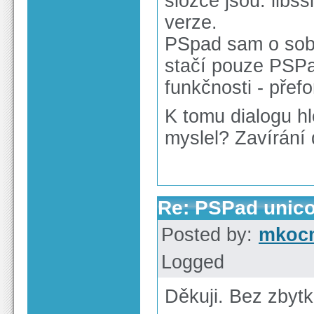
složce jsou. libs
verze.
PSpad sam o sobě
stačí pouze PSPad
funkčnosti - přef
K tomu dialogu h
myslel? Zavírání 
Re: PSPad unico
Posted by:
mkoc
Logged
Děkuji. Bez zbytk