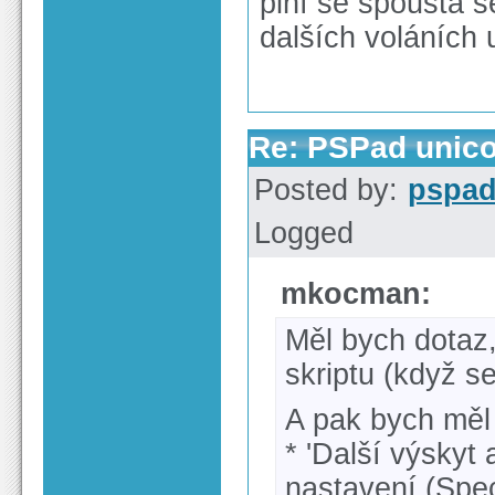
plní se spousta s
dalších voláních 
Re: PSPad unico
Posted by:
pspa
Logged
mkocman:
Měl bych dotaz,
skriptu (když s
A pak bych měl
* 'Další výskyt 
nastavení (Spec