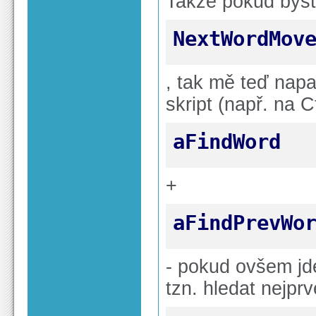
Takže pokud byste
NextWordMov
, tak mě teď napa
skript (např. na C
aFindWord
+
aFindPrevWo
- pokud ovšem jde
tzn. hledat nejpr