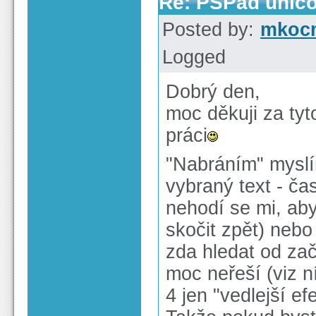
Re: PSPad unico
Posted by:
mkoc
Logged
Dobrý den,
moc děkuji za tyto
práci
"Nabráním" myslí
vybraný text - ča
nehodí se mi, aby
skočit zpět) nebo
zda hledat od zač
moc neřeší (viz n
4 jen "vedlejší ef