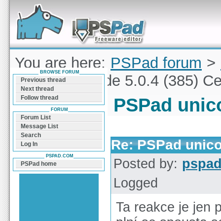
Forum can help you solve problems and quickly
find a solution with PSPad for Microsoft
Windows
You are here:
PSPad forum
>
BROWSE FORUM
PSPad unicode 5.0.4 (385) C
Previous thread
Next thread
Follow thread
PSPad unico
FORUM
Forum List
Message List
Search
Re: PSPad unico
Log In
PSPAD.COM
Posted by:
pspa
PSPad home
Logged
Ta reakce je jen p