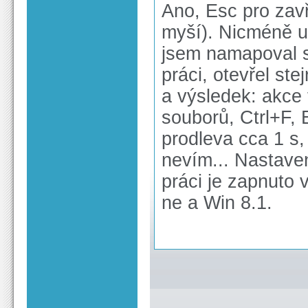
Ano, Esc pro zavř
myší). Nicméně uč
jsem namapoval s
práci, otevřel st
a výsledek: akce 
souborů, Ctrl+F, 
prodleva cca 1 s, 
nevím... Nastave
práci je zapnuto 
ne a Win 8.1.