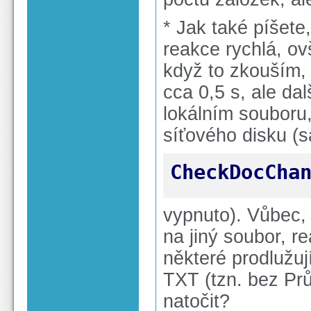
* Jak také píšete,
reakce rychlá, ov
když to zkouším, 
cca 0,5 s, ale da
lokálním souboru
síťového disku (
CheckDocCha
vypnuto). Vůbec, 
na jiný soubor, r
některé prodlužuj
TXT (tzn. bez Pr
natočit?