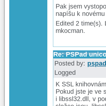
Pak jsem vystopo
napíšu k novému 
Edited 2 time(s).
mkocman.
Re: PSPad unico
Posted by:
pspa
Logged
K SSL knihovnám
Pokud jste je ve
i libssl32.dll, v p