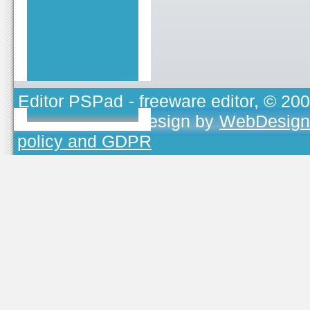
Editor PSPad
- freeware editor, © 20
TOJEONO.CZ
, design by
WebDesign
policy and GDPR