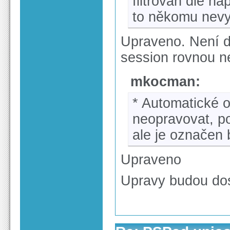
filtrován dle n
to někomu nevyh
Upraveno. Není dů
session rovnou ne
mkocman:
* Automatické o
neopravovat, po
ale je označen 
Upraveno
Upravy budou dos