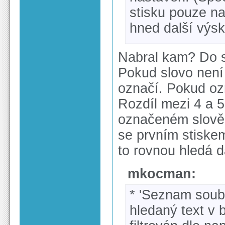
stisku pouze na
hned další výsk
Nabral kam? Do s
Pokud slovo není
označí. Pokud ozn
Rozdíl mezi 4 a 5
označeném slově n
se prvním stiskem
to rovnou hledá d
mkocman:
* 'Seznam soubo
hledaný text v 