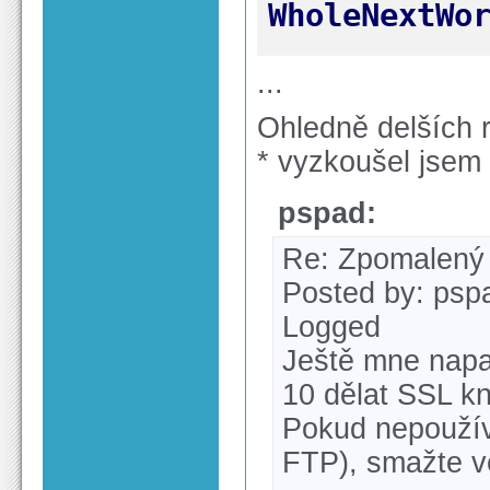
WholeNextWo
...
Ohledně delších 
* vyzkoušel jsem V
pspad:
Re: Zpomalený
Posted by: pspa
Logged
Ještě mne nap
10 dělat SSL kn
Pokud nepoužív
FTP), smažte v