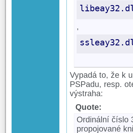
libeay32.d
,
ssleay32.d
Vypadá to, že k u
PSPadu, resp. ot
výstraha:
Quote:
Ordinální číslo
propojované kn