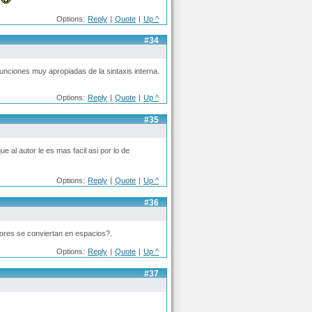
.
Options:
Reply
|
Quote
|
Up ^
#34
funciones muy apropiadas de la sintaxis interna.
Options:
Reply
|
Quote
|
Up ^
#35
 al autor le es mas facil asi por lo de
Options:
Reply
|
Quote
|
Up ^
#36
dores se conviertan en espacios?.
Options:
Reply
|
Quote
|
Up ^
#37