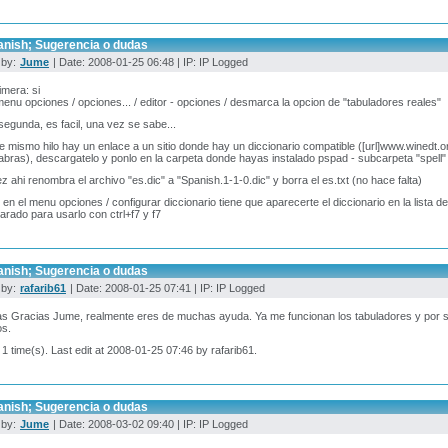
anish; Sugerencia o dudas
 by:
Jume
| Date: 2008-01-25 06:48 | IP: IP Logged
rimera: si
menu opciones / opciones... / editor - opciones / desmarca la opcion de "tabuladores reales"
 segunda, es facil, una vez se sabe...
e mismo hilo hay un enlace a un sitio donde hay un diccionario compatible ([url]www.winedt.org
abras), descargatelo y ponlo en la carpeta donde hayas instalado pspad - subcarpeta "spell"
z ahi renombra el archivo "es.dic" a "Spanish.1-1-0.dic" y borra el es.txt (no hace falta)
 en el menu opciones / configurar diccionario tiene que aparecerte el diccionario en la lista d
arado para usarlo con ctrl+f7 y f7
anish; Sugerencia o dudas
 by:
rafarib61
| Date: 2008-01-25 07:41 | IP: IP Logged
 Gracias Jume, realmente eres de muchas ayuda. Ya me funcionan los tabuladores y por su
os.
 1 time(s). Last edit at 2008-01-25 07:46 by rafarib61.
anish; Sugerencia o dudas
 by:
Jume
| Date: 2008-03-02 09:40 | IP: IP Logged