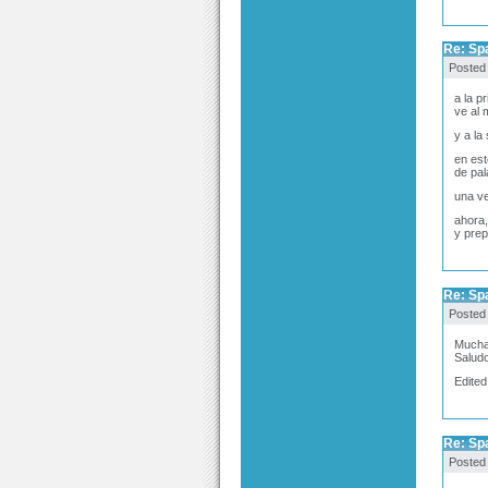
Re: Sp
Posted
a la p
ve al 
y a la
en est
de pal
una ve
ahora,
y prep
Re: Sp
Posted
Muchas
Salud
Edited
Re: Sp
Posted