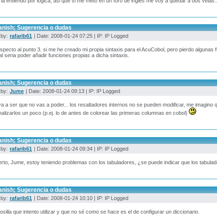
la entiendo por logica; asi que si me meto en un foro de ingles me voy a quedar a dos velas.
anish; Sugerencia o dudas
 by:
rafarib61
| Date: 2008-01-24 07:25 | IP: IP Logged
specto al punto 3. si me he creado mi propia sintaxis para el AcuCobol, pero pierdo algunas 
al seria poder añadir funciones propias a dicha sintaxis.
anish; Sugerencia o dudas
 by:
Jume
| Date: 2008-01-24 09:13 | IP: IP Logged
a a ser que no vas a poder... los resaltadores internos no se pueden modificar, me imagino que
alizarlos un poco (p.ej. lo de antes de colorear las primeras columnas en cobol)
anish; Sugerencia o dudas
 by:
rafarib61
| Date: 2008-01-24 09:34 | IP: IP Logged
erto, Jume, estoy teniendo problemas con los tabuladores, ¿se puede indicar que los tabula
anish; Sugerencia o dudas
 by:
rafarib61
| Date: 2008-01-24 10:10 | IP: IP Logged
osilla que intento utilizar y que no sé como se hace es el de configurar un diccionario.