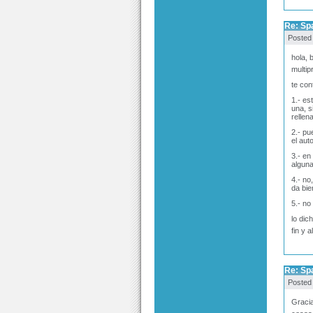
Re: Sp
Posted
hola, 
multip
te con
1.- es
una, s
rellen
2.- pu
el aut
3.- en
alguna
4.- no
da bie
5.- no
lo dic
fin y 
Re: Sp
Posted
Gracia