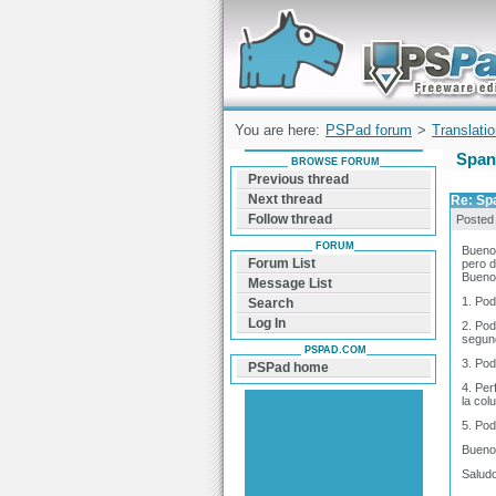
Forum can help you solve problems and q
find a solution with PSPad for Microsoft
Windows
You are here:
PSPad forum
>
Translati
Span
BROWSE FORUM
Previous thread
Next thread
Re: Sp
Follow thread
Posted
FORUM
Bueno 
Forum List
pero 
Bueno 
Message List
1. Pod
Search
Log In
2. Pod
segund
PSPAD.COM
3. Pod
PSPad home
4. Per
la col
5. Pod
Bueno 
Salud