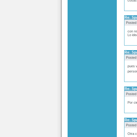
cosas 
Re: Sp
Posted
con re
Lo ide
Re: Sp
Posted
pues v
person
Re: Sp
Posted
Por ci
Re: Sp
Posted
Otra c