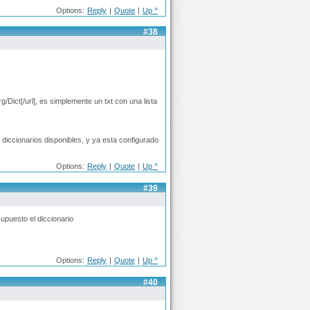
Options:
Reply
|
Quote
|
Up ^
#38
/Dict[/url], es simplemente un txt con una lista
e diccionarios disponibles, y ya esta configurado
Options:
Reply
|
Quote
|
Up ^
#39
puesto el diccionario
Options:
Reply
|
Quote
|
Up ^
#40