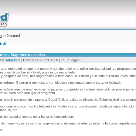
uickly
on
> Spanish
ish
anish; Sugerencia o dudas
 by:
rafarib61
| Date: 2008-01-23 07:56 | IP: IP Logged
ante todo deciros que soy nuevo y que descubri este editor por casualidad, yo programo en 
despues de probar el PsPad, pues estoy encantado.
y despues de esto, mis sugerencias o todo caso, si lo dicho ya lo tiene el PsPad, pues indic
er rellenar (insertar o reemplazar) un bloque seleccionado con el caracter indicado.
er utilizar mas de una herramiento para los compiladores (actualmente solo se puede poner un
o lo utilizo para debugar el programa.
er añadir opciones de sintaxis al Cobol (indicar palabras claves del Cobol en distintos colore
feccionar un poco mas los tabuladores. Poder indicar que el primer tabulador vaya a la colum
umna 15, etc...
er poner/quitar iconos en la barra de herramientas.
de momento, estas son mis sugerencia, si algunas de ellas ya estan y funciona, agradeceri
os.