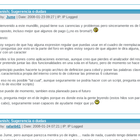
anish; Sugerencia o dudas
 by:
Jume
| Date: 2008-01-23 09:27 | IP: IP Logged
bienvenido a este mundillo, pspad tiene sus carencias y problemas pero sinceramente es de l
roposito, incluso mejor que algunos de pago (¡¡no es broma!!)
testo:
toy seguro de que hay alguna expresion regular que puedas usar en el cuadro de reemplazar,
i preguntas por esto en la parte del foro en ingles estoy seguro de que alguien te dira alguna
ar con un caracter
edes si los pones como aplicaciones externas, aunque creo que pierdes el analizador del res
or pretende juntar las dos funcionalidades en una sola en el futuro, pero de momento se hace
 principio puedes hacerte tu propio archivo de definicion para cobol y poner las palabras cla
 caracteristica propia del interno como lo de colorear las primeras 6 columnas
, eso no es posible "tal cual", aunque seguramente se podria hacer con un script, pregunta e
n lo de escribir scripts)
 se puede de momento, tambien esta planeado para el futuro
ho, pregunta mejor en el de ingles porque es donde esta la gente leyendo (estos hilos son pa
al cabo), seguramente sean capaces de ayudarte mejor que yo
anish; Sugerencia o dudas
 by:
rafarib61
| Date: 2008-01-24 07:21 | IP: IP Logged
s Jume, pero aunque parezca mentira yo de ingles.... nada de nada, cuando tengo delante m