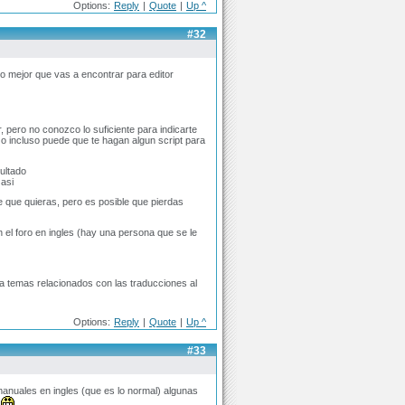
Options:
Reply
|
Quote
|
Up ^
#32
o mejor que vas a encontrar para editor
 pero no conozco lo suficiente para indicarte
, o incluso puede que te hagan algun script para
ultado
 asi
ve que quieras, pero es posible que pierdas
n el foro en ingles (hay una persona que se le
ra temas relacionados con las traducciones al
Options:
Reply
|
Quote
|
Up ^
#33
anuales en ingles (que es lo normal) algunas