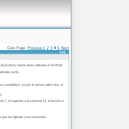
Goto Page:
Previous
1
2
3
4
5
Next
#31
AcuCobol y hasta ahora utilizaba el TextPad,
admelo, porfa...
 compilador), yo por lo menos utilizo dos, el
s)
na 7, el segundo a la columna 12, el tercero a
a que me dijerais como funcionan.