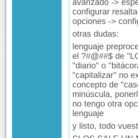
avanzado -> espec
configurar resalt
opciones -> confi
otras dudas:
lenguaje preproc
el ?#@##$ de "LO
"diario" o "bitáco
"capitalizar" no e
concepto de "cas
minúscula, ponerl
no tengo otra op
lenguaje
y listo, todo vues