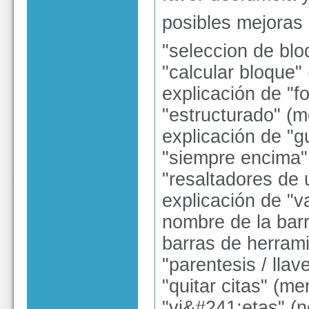
posibles mejoras 
"seleccion de blo
"calcular bloque"
explicación de "f
"estructurado" (m
explicación de "
"siempre encima"
"resaltadores de
explicación de "v
nombre de la barr
barras de herram
"parentesis / lla
"quitar citas" (me
"vi&#241;etas" (n