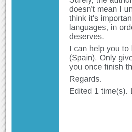
Surely, the author
doesn't mean I un
think it's importa
languages, in ord
deserves.
I can help you to
(Spain). Only gi
you once finish th
Regards.
Edited 1 time(s).