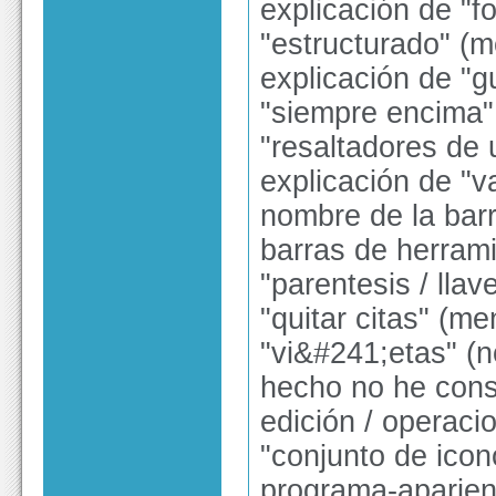
explicación de "f
"estructurado" (m
explicación de "
"siempre encima"
"resaltadores de
explicación de "v
nombre de la barr
barras de herram
"parentesis / lla
"quitar citas" (me
"vi&#241;etas" (n
hecho no he con
edición / operacio
"conjunto de icon
programa-aparien