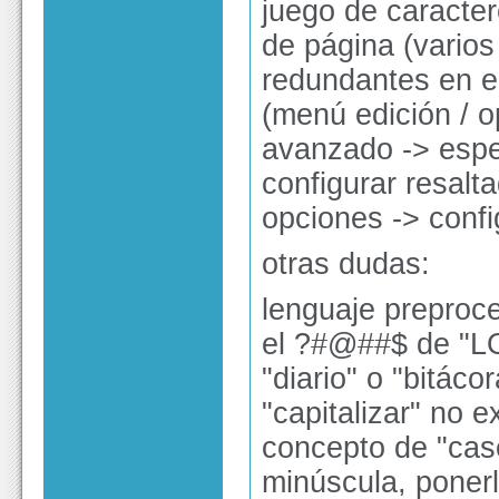
juego de caracter
de página (varios 
redundantes en el
(menú edición / o
avanzado -> espec
configurar resalt
opciones -> confi
otras dudas:
lenguaje preproc
el ?#@##$ de "LO
"diario" o "bitáco
"capitalizar" no e
concepto de "cas
minúscula, ponerl