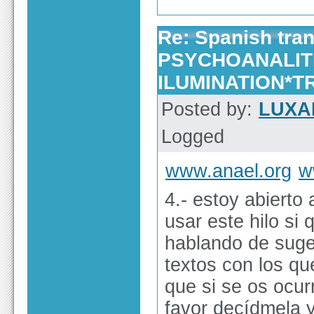
Re: Spanish tra
PSYCHOANALIT
ILUMINATION*
Posted by:
LUXA
Logged
www.anael.org
w
4.- estoy abierto
usar este hilo si
hablando de suge
textos con los qu
que si se os ocur
favor decídmela y