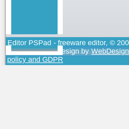
Editor PSPad
- freeware editor, © 20
TOJEONO.CZ
, design by
WebDesign
policy and GDPR