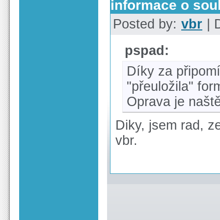
informace o sou
Posted by:
vbr
| 
pspad:
Díky za připomí
"přeuložila" for
Oprava je naště
Diky, jsem rad, ze
vbr.