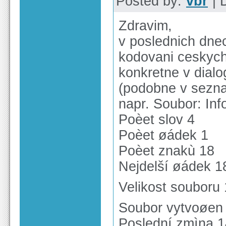
Posted by:
vbr
| 
Zdravim,
v poslednich dne
kodovani ceskyc
konkretne v dialo
(podobne v sezna
napr. Soubor: In
Poèet slov 4
Poèet øádek 1
Poèet znakù 18
Nejdelší øádek 1
Velikost souboru 
Soubor vytvoøen 
Poslední zmìna 1