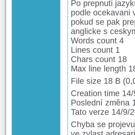
Po prepnuti jazyk
podle ocekavani 
pokud se pak pre
anglicke s ceskym
Words count 4
Lines count 1
Chars count 18
Max line length 1
File size 18 B (0,
Creation time 14
Poslední změna 1
Tato verze 14/9/
Chyba se projevu
ve zvlast adresar