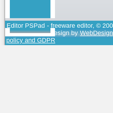
Editor PSPad
- freeware editor, © 20
TOJEONO.CZ
, design by
WebDesign
policy and GDPR