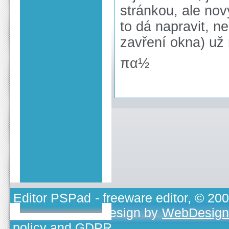
stránkou, ale no
to dá napravit, n
zavření okna) už 
πα½
Editor PSPad
- freeware editor, © 20
TOJEONO.CZ
, design by
WebDesign
policy and GDPR