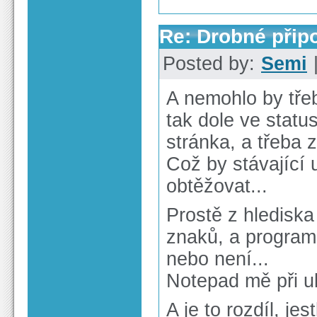
Re: Drobné při
Posted by:
Semi
|
A nemohlo by třeb
tak dole ve statu
stránka, a třeba 
Což by stávající 
obtěžovat...
Prostě z hlediska 
znaků, a program 
nebo není...
Notepad mě při uk
A je to rozdíl, je