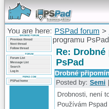
Forum can help you solve problems and quickly
find a solution with PSPad for Microsoft
Windows
You are here:
PSPad forum
>
BROWSE FORUM
připomínky k programu PsPad
Previous thread
Next thread
Follow thread
Re: Drobné
FORUM
Forum List
PsPad
Message List
Search
Drobné připomí
Log In
PSPAD.COM
Posted by:
Semi
|
PSPad home
Drobnosti, není t
Používám Pspad dos