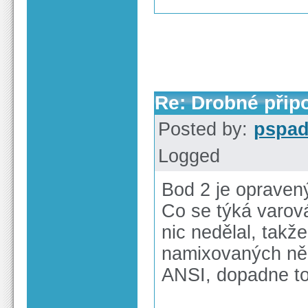
Re: Drobné při
Posted by:
pspa
Logged
Bod 2 je opravený
Co se týká varová
nic nedělal, tak
namixovaných něk
ANSI, dopadne to