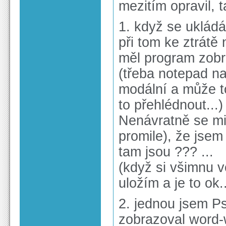
mezitím opravil, 
1. když se uklád
při tom ke ztrátě
měl program zobra
(třeba notepad na
modální a může t
to přehlédnout...)
Nenávratně se mi 
promile), že jsem 
tam jsou ??? ...
(když si všimnu 
uložím a je to ok..
2. jednou jsem P
zobrazoval word-w