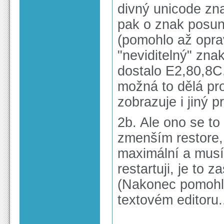
divný unicode zna
pak o znak posunu
(pomohlo až opravi
"neviditelný" zna
dostalo E2,80,8C,
možná to dělá pr
zobrazuje i jiný p
2b. Ale ono se to
zmenším restore, 
maximální a musí
restartuji, je to 
(Nakonec pomohlo
textovém editoru..