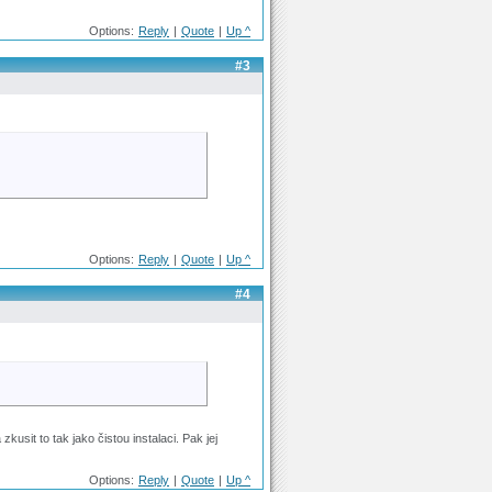
Options:
Reply
|
Quote
|
Up ^
#3
Options:
Reply
|
Quote
|
Up ^
#4
sit to tak jako čistou instalaci. Pak jej
Options:
Reply
|
Quote
|
Up ^