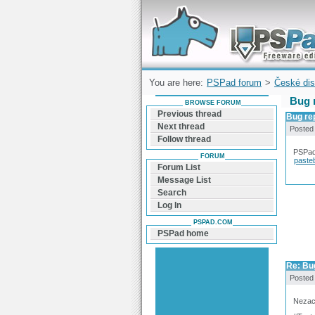
Forum can help you solve problems and q
find a solution with PSPad for Microsoft
Windows
You are here:
PSPad forum
>
České dis
Bug r
BROWSE FORUM
Previous thread
Bug rep
Next thread
Posted
Follow thread
PSPad
FORUM
paste
Forum List
Message List
Search
Log In
PSPAD.COM
PSPad home
Re: Bug
Posted
Nezach