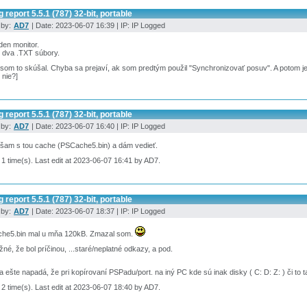
 report 5.5.1 (787) 32-bit, portable
 by:
AD7
| Date: 2023-06-07 16:39 | IP: IP Logged
den monitor.
 dva .TXT súbory.
som to skúšal. Chyba sa prejaví, ak som predtým použil "Synchronizovať posuv". A potom j
 nie?]
 report 5.5.1 (787) 32-bit, portable
 by:
AD7
| Date: 2023-06-07 16:40 | IP: IP Logged
šam s tou cache (PSCache5.bin) a dám vedieť.
 1 time(s). Last edit at 2023-06-07 16:41 by AD7.
 report 5.5.1 (787) 32-bit, portable
 by:
AD7
| Date: 2023-06-07 18:37 | IP: IP Logged
he5.bin mal u mňa 120kB. Zmazal som.
né, že bol príčinou, ...staré/neplatné odkazy, a pod.
 ešte napadá, že pri kopírovaní PSPadu/port. na iný PC kde sú inak disky ( C: D: Z: ) či to 
 2 time(s). Last edit at 2023-06-07 18:40 by AD7.