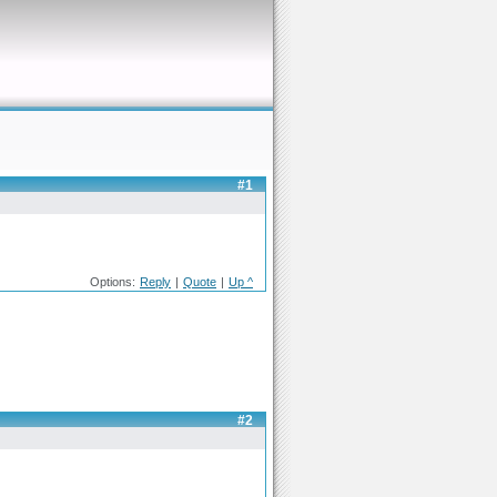
#1
Options:
Reply
|
Quote
|
Up ^
#2