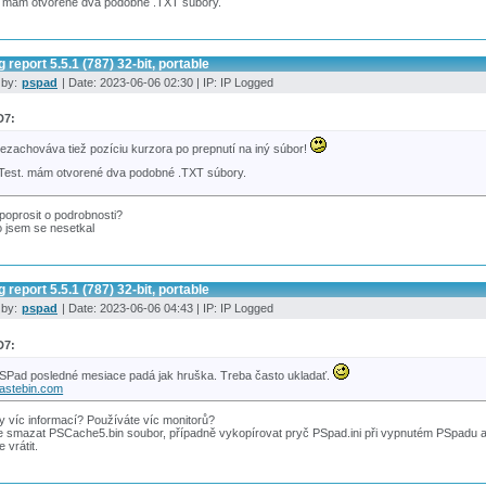
t. mám otvorené dva podobné .TXT súbory.
 report 5.5.1 (787) 32-bit, portable
 by:
pspad
| Date: 2023-06-06 02:30 | IP: IP Logged
D7:
ezachováva tiež pozíciu kurzora po prepnutí na iný súbor!
/Test. mám otvorené dva podobné .TXT súbory.
oprosit o podrobnosti?
o jsem se nesetkal
 report 5.5.1 (787) 32-bit, portable
 by:
pspad
| Date: 2023-06-06 04:43 | IP: IP Logged
D7:
SPad posledné mesiace padá jak hruška. Treba často ukladať.
astebin.com
y víc informací? Používáte víc monitorů?
 smazat PSCache5.bin soubor, případně vykopírovat pryč PSpad.ini při vypnutém PSpadu a zku
 vrátit.