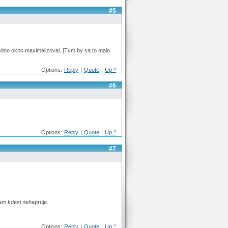
#5
edno okno maximalizoval. [Tým by sa to malo
Options:
Reply
|
Quote
|
Up ^
#6
Options:
Reply
|
Quote
|
Up ^
#7
tam kdesi nehapruje.
Options:
Reply
|
Quote
|
Up ^