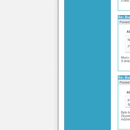
//Tes
Re: Bug
Posted
A
N
/
Muzu p
S timt
Re: Bug
Posted
A
P
p
Bylo b
Zkuste
můžete