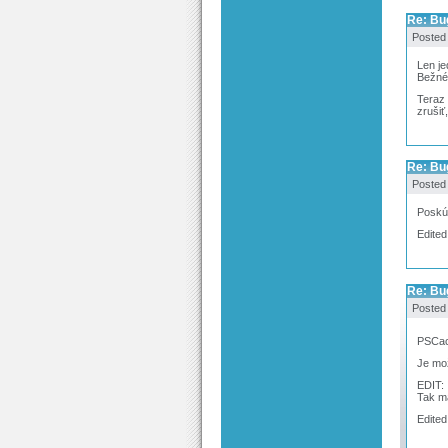
Re: Bug
Posted
Len je
Bežné
Teraz 
zrušiť,
Re: Bug
Posted
Poskú
Edited
Re: Bug
Posted
PSCac
Je mož
EDIT:
Tak ma
Edited