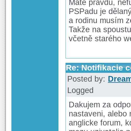
Máte pravdu, nefu
PSPadu je dělaný 
a rodinu musím z
Takže na spoustu
včetně starého we
Re: Notifikacie 
Posted by:
Drea
Logged
Dakujem za odpov
nastaveni, alebo 
anglicke forum, k