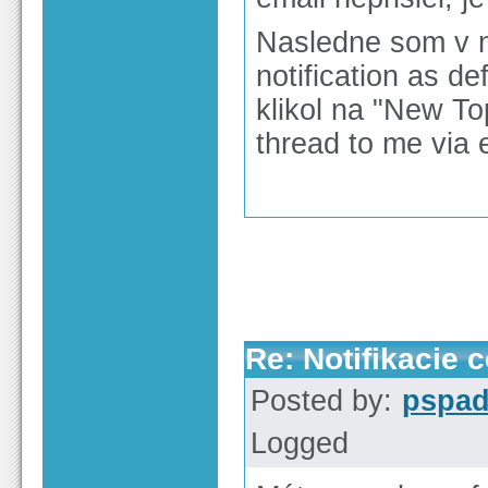
Nasledne som v n
notification as de
klikol na "New To
thread to me via 
Re: Notifikacie 
Posted by:
pspa
Logged