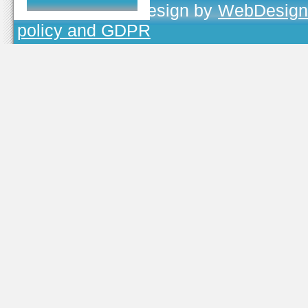
TOJEONO.CZ
, design by
WebDesign
policy and GDPR