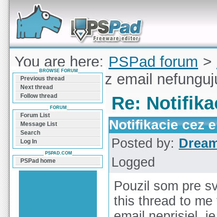
Forum can help you solve problems and quickly
find a solution with PSPad for Microsoft
Windows
You are here:
PSPad forum
>
BROWSE FORUM
Notifikacie cez email nefunguj
Previous thread
Next thread
Follow thread
Re: Notifik
FORUM
Forum List
Notifikacie cez 
Message List
Search
Posted by:
Drea
Log In
PSPAD.COM
Logged
PSPad home
Pouzil som pre sv
this thread to me
email neprisiel, 