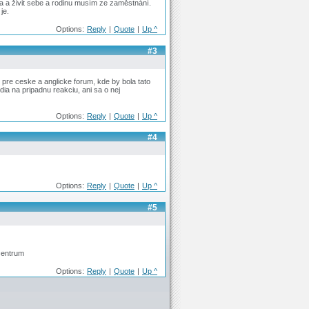
ma a živit sebe a rodinu musím ze zaměstnání.
je.
Options:
Reply
|
Quote
|
Up ^
#3
pre ceske a anglicke forum, kde by bola tato
dia na pripadnu reakciu, ani sa o nej
Options:
Reply
|
Quote
|
Up ^
#4
Options:
Reply
|
Quote
|
Up ^
#5
centrum
Options:
Reply
|
Quote
|
Up ^