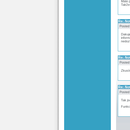
Máte p
Takže 
Re: Not
Posted
Dakuje
inform
nedoz
Re: Not
Posted
Zkusím
Re: Not
Posted
Tak js
Funkcn