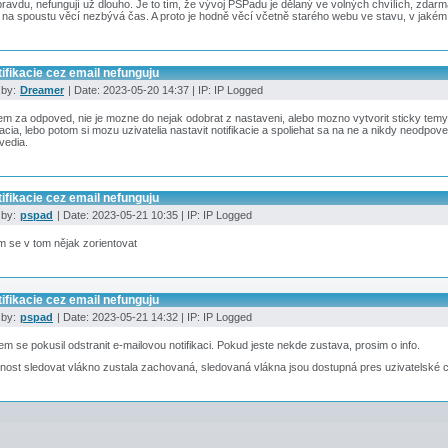
ravdu, nefungují už dlouho. Je to tím, že vývoj PSPadu je dělaný ve volných chvílích, zdar
na spoustu věcí nezbývá čas. A proto je hodně věcí včetně starého webu ve stavu, v jakém 
ifikacie cez email nefunguju
 by:
Dreamer
| Date: 2023-05-20 14:37 | IP: IP Logged
m za odpoved, nie je mozne do nejak odobrat z nastaveni, alebo mozno vytvorit sticky temy 
acia, lebo potom si mozu uzivatelia nastavit notifikacie a spoliehat sa na ne a nikdy neodpove
vedia.
ifikacie cez email nefunguju
 by:
pspad
| Date: 2023-05-21 10:35 | IP: IP Logged
 se v tom nějak zorientovat
ifikacie cez email nefunguju
 by:
pspad
| Date: 2023-05-21 14:32 | IP: IP Logged
em se pokusil odstranit e-mailovou notifikaci. Pokud jeste nekde zustava, prosim o info.
ost sledovat vlákno zustala zachovaná, sledovaná vlákna jsou dostupná pres uzivatelské 