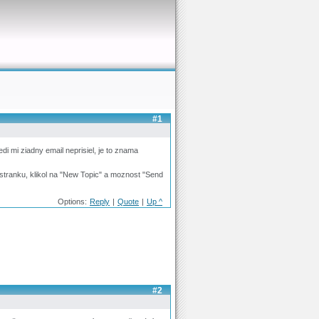
#1
di mi ziadny email neprisiel, je to znama
 stranku, klikol na "New Topic" a moznost "Send
Options:
Reply
|
Quote
|
Up ^
#2