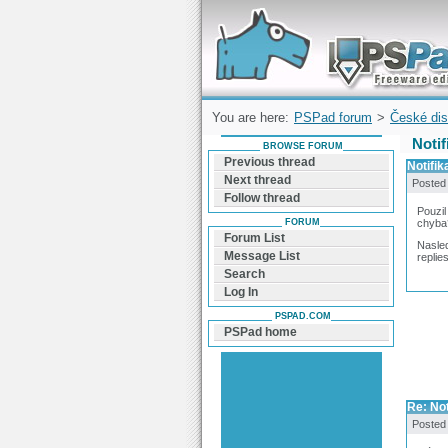
Forum can help you solve problems and q
find a solution with PSPad for Microsoft
Windows
You are here:
PSPad forum
>
České dis
Notif
BROWSE FORUM
Previous thread
Notifik
Next thread
Posted
Follow thread
Pouzil
FORUM
chyba
Forum List
Nasled
Message List
replie
Search
Log In
PSPAD.COM
PSPad home
Re: Not
Posted