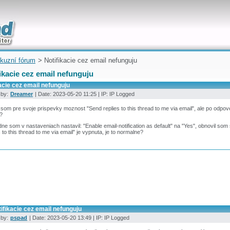
uickly
kuzní fórum
> Notifikacie cez email nefunguju
ikacie cez email nefunguju
acie cez email nefunguju
 by:
Dreamer
| Date: 2023-05-20 11:25 | IP: IP Logged
 som pre svoje prispevky moznost "Send replies to this thread to me via email", ale po odpove
?
ne som v nastaveniach nastavil: "Enable email-notification as default" na "Yes", obnovil som
s to this thread to me via email" je vypnuta, je to normalne?
ifikacie cez email nefunguju
 by:
pspad
| Date: 2023-05-20 13:49 | IP: IP Logged