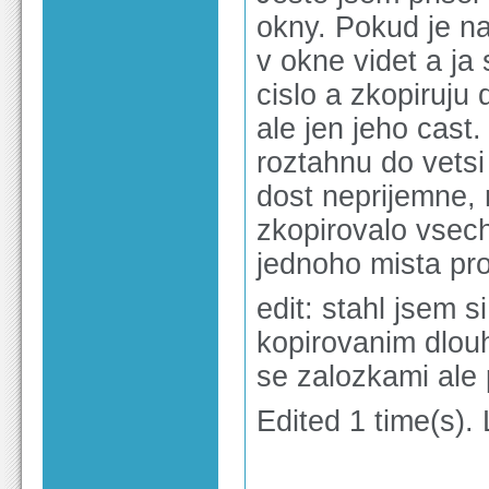
okny. Pokud je na
v okne videt a ja
cislo a zkopiruju
ale jen jeho cast
roztahnu do vetsi 
dost neprijemne, 
zkopirovalo vsech
jednoho mista pr
edit: stahl jsem s
kopirovanim dlou
se zalozkami ale 
Edited 1 time(s).