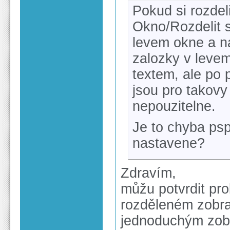
Pokud si rozdel
Okno/Rozdelit s
levem okne a n
zalozky v leve
textem, ale po 
jsou pro takov
nepouzitelne.
Je to chyba ps
nastavene?
Zdravím,
můžu potvrdit pr
rozděleném zobraz
jednoduchým zob