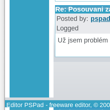
Re: Posouvani z
Posted by:
pspa
Logged
Už jsem problém n
Editor PSPad
- freeware editor, © 20