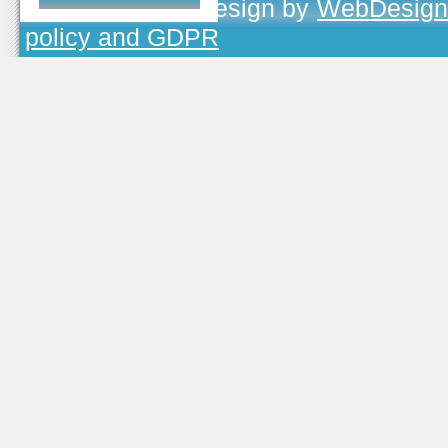
TOJEONO.CZ
, design by
WebDesign
policy and GDPR