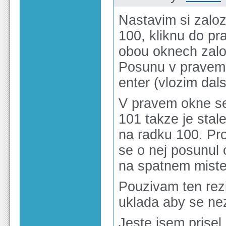
Nastavim si zalo
100, kliknu do p
obou oknech zaloz
Posunu v pravem 
enter (vlozim dals
V pravem okne se
101 takze je stal
na radku 100. Pro
se o nej posunul
na spatnem miste
Pouzivam ten rez
uklada aby se nez
Jeste jsem prisel