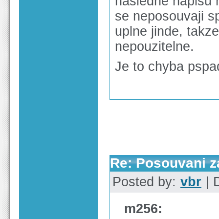
nasledne napisu 
se neposouvaji sp
uplne jinde, takz
nepouzitelne.
Je to chyba psp
Re: Posouvani z
Posted by:
vbr
| 
m256: