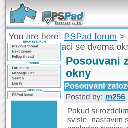
Forum can help you solve problems and quickly
find a solution with PSPad for Microsoft
Windows
You are here:
PSPad forum
>
BROWSE FORUM
zalozek pri praci se dvema ok
Previous thread
Next thread
Follow thread
Posouvani z
FORUM
Forum List
okny
Message List
Search
Posouvani zaloz
Log In
PSPAD.COM
Posted by:
m256
PSPad home
Pokud si rozdelim
svisle, nastavim