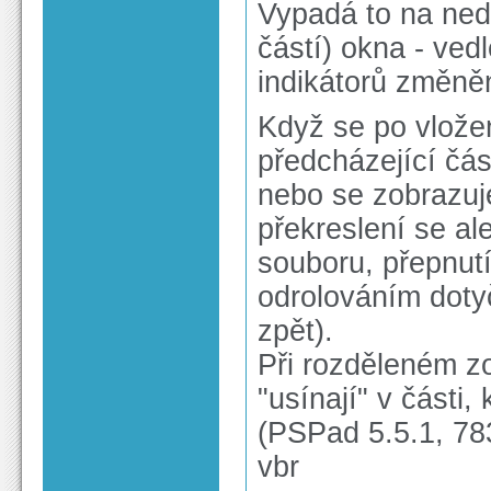
Vypadá to na ned
částí) okna - ved
indikátorů změně
Když se po vlože
předcházející čás
nebo se zobrazuj
překreslení se al
souboru, přepnut
odrolováním doty
zpět).
Při rozděleném zo
"usínají" v části,
(PSPad 5.5.1, 783
vbr