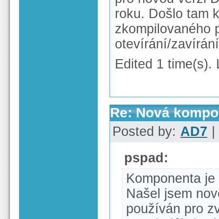
roku. Došlo tam 
zkompilovaného p
otevírání/zavírán
Edited 1 time(s).
Re: Nová kompon
Posted by:
AD7
|
pspad:
Komponenta je 
Našel jsem nově
používán pro z