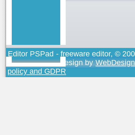
Editor PSPad
- freeware editor, © 20
TOJEONO.CZ
, design by
WebDesign
policy and GDPR