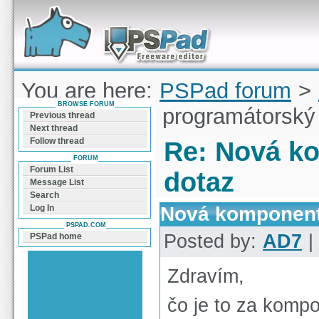
Forum can help you solve problems and quickly
find a solution with PSPad for Microsoft
Windows
You are here:
PSPad forum
>
BROWSE FORUM
komponenta - programátorský
Previous thread
Next thread
Follow thread
Re: Nová k
FORUM
Forum List
dotaz
Message List
Search
Nová komponent
Log In
PSPAD.COM
Posted by:
AD7
|
PSPad home
Zdravím,
čo je to za kompo