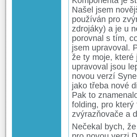
Komponenta je st
Našel jsem novějš
používán pro zvý
zdrojáky) a je u n
porovnal s tím, c
jsem upravoval. P
že ty moje, které
upravoval jsou le
novou verzí Synedi
jako třeba nové d
Pak to znamenalo
folding, pro kter
zvýrazňovače a do
Nečekal bych, že 
pro novou verzi D