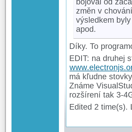
bojoval od začá
změn v chování
výsledkem byly 
apod.
Díky. To programo
EDIT: na druhej s
www.electronjs.o
má kľudne stovky
Známe VisualStud
rozšírení tak 3-4
Edited 2 time(s).