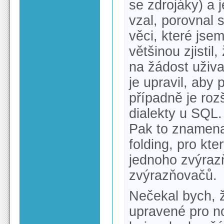
se zdrojáky) a j
vzal, porovnal 
věci, které jse
většinou zjistil
na žádost uživa
je upravil, aby
případně je rozš
dialekty u SQL.
Pak to znamena
folding, pro kt
jednoho zvýrazň
zvýrazňovačů.
Nečekal bych, ž
upravené pro no