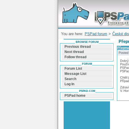
Forum can help you solve problems and q
find a solution with PSPad for Microsoft
Windows
You are here:
PSPad forum
>
České dis
Přep
BROWSE FORUM
Previous thread
Přepnut
Next thread
Posted
Follow thread
Dobrý
FORUM
Použív
PSPad 
Forum List
PSPad 
Message List
Chtěl 
Search
Přípa
Log In
Zdrav
V. Ho
PSPAD.COM
PSPad home