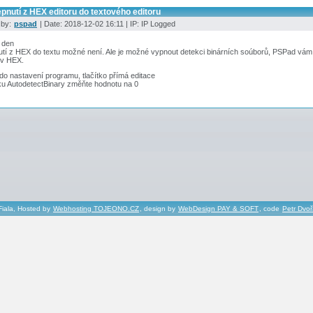
pnutí z HEX editoru do textového editoru
 by:
pspad
| Date: 2018-12-02 16:11 | IP: IP Logged
 den
tí z HEX do textu možné není. Ale je možné vypnout detekci binárních soúborů, PSPad vám p
 v HEX.
do nastavení programu, tlačítko přímá editace
ku AutodetectBinary změňte hodnotu na 0
Fiala, Hosted by
Webhosting TOJEONO.CZ
, design by
WebDesign PAY & SOFT
, code
Petr Dvo