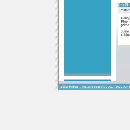
Re: Pře
Posted
Dobrý
Přepnu
přímo
Jděte 
U řád
Editor PSPad
- freeware editor, © 2001 - 2026 Jan 