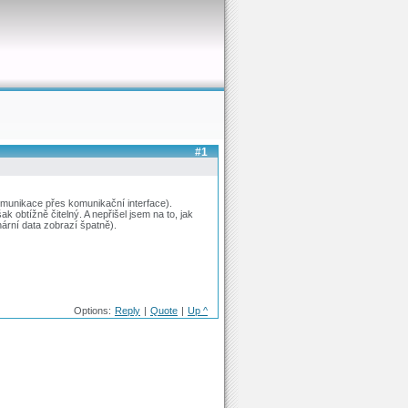
#1
omunikace přes komunikační interface).
 obtížně čitelný. A nepřišel jsem na to, jak
ární data zobrazí špatně).
Options:
Reply
|
Quote
|
Up ^