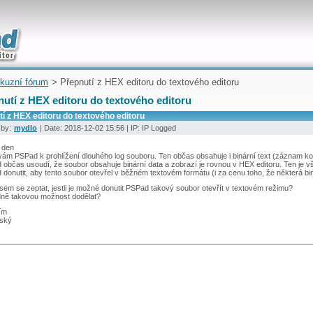
uickly
kuzní fórum
> Přepnutí z HEX editoru do textového editoru
nutí z HEX editoru do textového editoru
í z HEX editoru do textového editoru
 by:
mydlo
| Date: 2018-12-02 15:56 | IP: IP Logged
 den
ám PSPad k prohlížení dlouhého log souboru. Ten občas obsahuje i binární text (záznam k
občas usoudí, že soubor obsahuje binární data a zobrazí je rovnou v HEX editoru. Ten je však
donutit, aby tento soubor otevřel v běžném textovém formátu (i za cenu toho, že některá bin
jsem se zeptat, jestli je možné donutit PSPad takový soubor otevřít v textovém režimu?
dně takovou možnost dodělat?
ím
rský