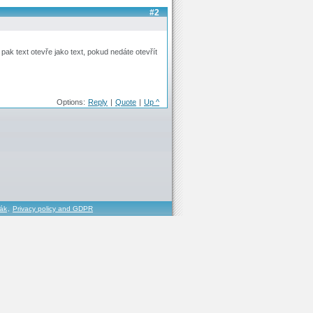
#2
ak text otevře jako text, pokud nedáte otevřít
Options:
Reply
|
Quote
|
Up ^
řák
,
Privacy policy and GDPR