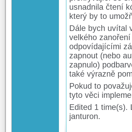
usnadnila čtení k
který by to umožň
Dále bych uvítal
velkého zanoření
odpovídajícími zá
zapnout (nebo a
zapnulo) podbarve
také výrazně pomo
Pokud to považuj
tyto věci implem
Edited 1 time(s).
janturon.