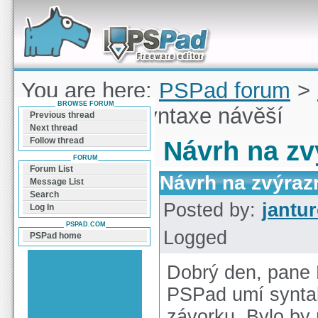
Forum can help you solve problems and quickly
find a solution with PSPad for Microsoft
Windows
You are here:
PSPad forum
>
BROWSE FORUM
zvýraznění syntaxe návěší
Previous thread
Next thread
Follow thread
Návrh na zv
FORUM
Forum List
Návrh na zvýraz
Message List
Search
Posted by:
jantu
Log In
PSPAD.COM
Logged
PSPad home
Dobrý den, pane 
PSPad umí syntak
závorku. Bylo by 