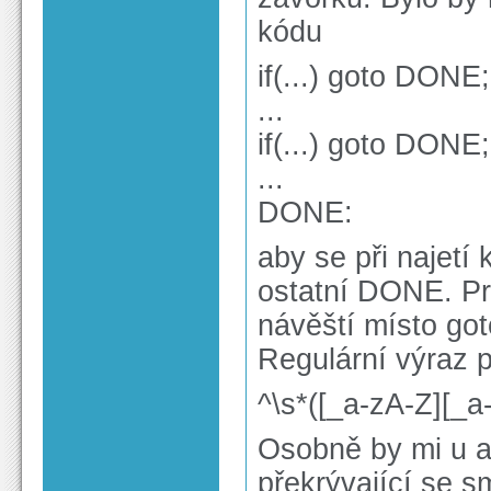
kódu
if(...) goto DONE;
...
if(...) goto DONE;
...
DONE:
aby se při najetí
ostatní DONE. Pr
návěští místo got
Regulární výraz 
^\s*([_a-zA-Z][_a
Osobně by mi u a
překrývající se 