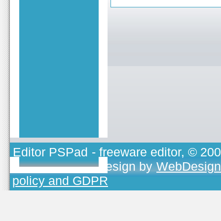
Editor PSPad
- freeware editor, © 20
TOJEONO.CZ
, design by
WebDesign
policy and GDPR