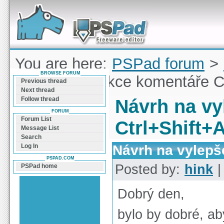
Forum can help you solve problems and quickly
find a solution with PSPad for Microsoft
Windows
You are here:
PSPad forum
>
BROWSE FORUM
vylepšení funkce komentáře C
Previous thread
Next thread
Follow thread
Návrh na vy
FORUM
Forum List
Ctrl+Shift+
Message List
Search
Návrh na vylepš
Log In
PSPAD.COM
Posted by:
hink
|
PSPad home
Dobrý den,
bylo by dobré, a