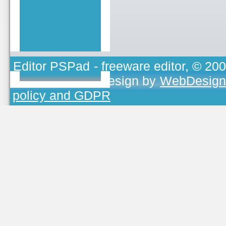
Editor PSPad
- freeware editor, © 20
TOJEONO.CZ
, design by
WebDesign
policy and GDPR