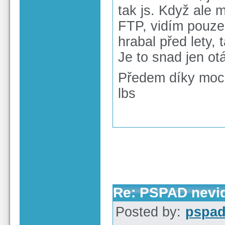
tak js. Když ale
FTP, vidím pouze
hrabal před lety,
Je to snad jen o
Předem díky moc
lbs
Re: PSPAD nevid
Posted by:
pspa