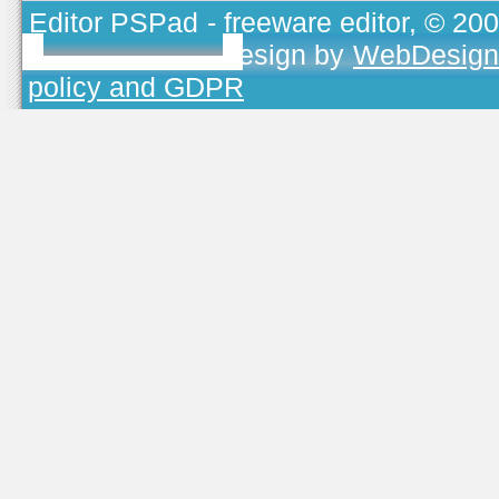
Editor PSPad
- freeware editor, © 20
TOJEONO.CZ
, design by
WebDesign
policy and GDPR