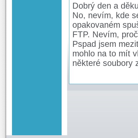
Dobrý den a děku
No, nevím, kde se
opakovaném spušt
FTP. Nevím, proč 
Pspad jsem mezití
mohlo na to mít v
některé soubory z