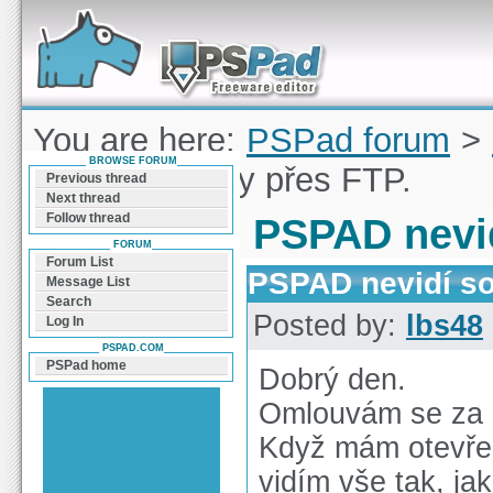
Forum can help you solve problems and quickly
find a solution with PSPad for Microsoft
Windows
You are here:
PSPad forum
>
BROWSE FORUM
nevidí soubory přes FTP.
Previous thread
Next thread
Follow thread
PSPAD nevid
FORUM
Forum List
PSPAD nevidí so
Message List
Search
Posted by:
lbs48
Log In
PSPAD.COM
PSPad home
Dobrý den.
Omlouvám se za as
Když mám otevřen
vidím vše tak, ja