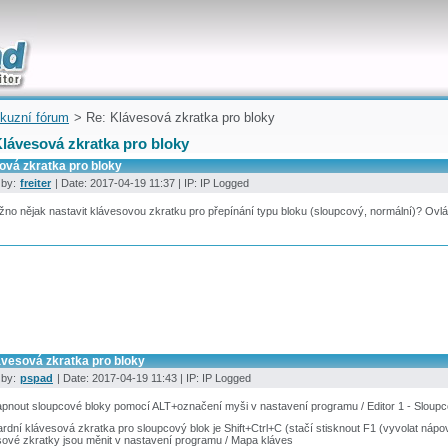
uickly
kuzní fórum
> Re: Klávesová zkratka pro bloky
Klávesová zkratka pro bloky
ová zkratka pro bloky
 by:
freiter
| Date: 2017-04-19 11:37 | IP: IP Logged
no nějak nastavit klávesovou zkratku pro přepínání typu bloku (sloupcový, normální)? Ovlá
ávesová zkratka pro bloky
 by:
pspad
| Date: 2017-04-19 11:43 | IP: IP Logged
pnout sloupcové bloky pomocí ALT+označení myši v nastavení programu / Editor 1 - Sloupc
rdní klávesová zkratka pro sloupcový blok je Shift+Ctrl+C (stačí stisknout F1 (vyvolat nápo
ové zkratky jsou měnit v nastavení programu / Mapa kláves