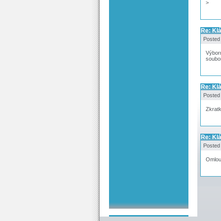
>
Re: Kl
Posted
Výborn
soubor
Re: Kl
Posted
Zkratk
Re: Kl
Posted
Omlouv