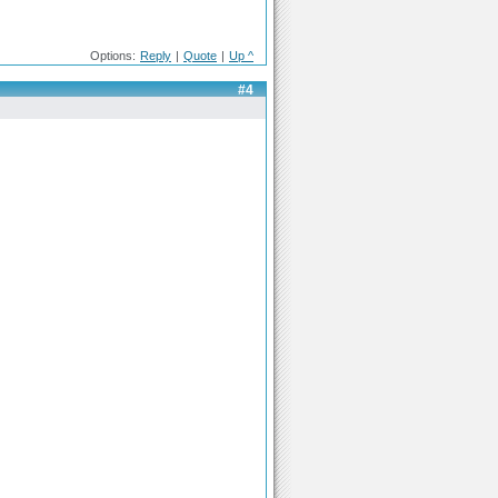
Options:
Reply
|
Quote
|
Up ^
#4