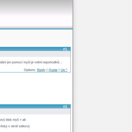
#1
dání jen pomocí myši je velmi nepohodlné...
Options:
Reply
|
Quote
|
Up ^
#2
ový blok myš + alt
vědu) v okně editoru)