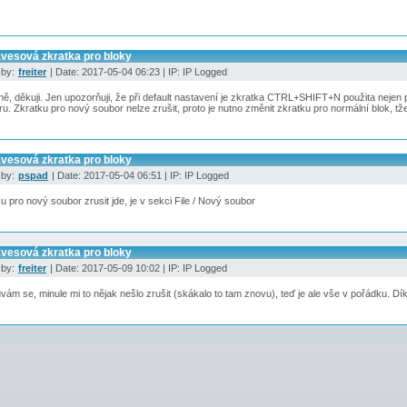
ávesová zkratka pro bloky
 by:
freiter
| Date: 2017-05-04 06:23 | IP: IP Logged
ě, děkuji. Jen upozorňuji, že při default nastavení je zkratka CTRL+SHIFT+N použita nejen p
u. Zkratku pro nový soubor nelze zrušit, proto je nutno změnit zkratku pro normální blok,
ávesová zkratka pro bloky
 by:
pspad
| Date: 2017-05-04 06:51 | IP: IP Logged
u pro nový soubor zrusit jde, je v sekci File / Nový soubor
ávesová zkratka pro bloky
 by:
freiter
| Date: 2017-05-09 10:02 | IP: IP Logged
ám se, minule mi to nějak nešlo zrušit (skákalo to tam znovu), teď je ale vše v pořádku. Dí