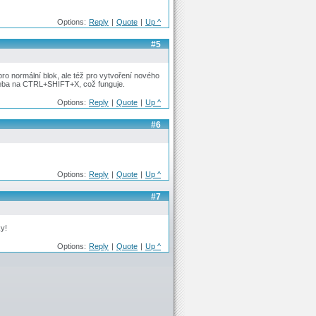
Options:
Reply
|
Quote
|
Up ^
#5
ro normální blok, ale též pro vytvoření nového
 tžeba na CTRL+SHIFT+X, což funguje.
Options:
Reply
|
Quote
|
Up ^
#6
Options:
Reply
|
Quote
|
Up ^
#7
ky!
Options:
Reply
|
Quote
|
Up ^