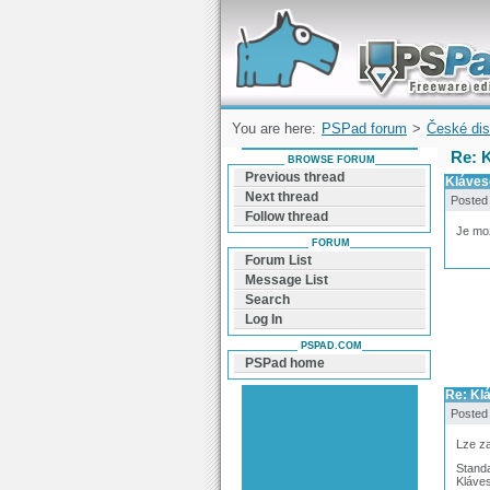
Forum can help you solve problems and q
find a solution with PSPad for Microsoft
Windows
You are here:
PSPad forum
>
České dis
Re: 
BROWSE FORUM
Previous thread
Kláves
Next thread
Posted
Follow thread
Je mož
FORUM
Forum List
Message List
Search
Log In
PSPAD.COM
PSPad home
Re: Kl
Posted
Lze za
Standa
Kláves