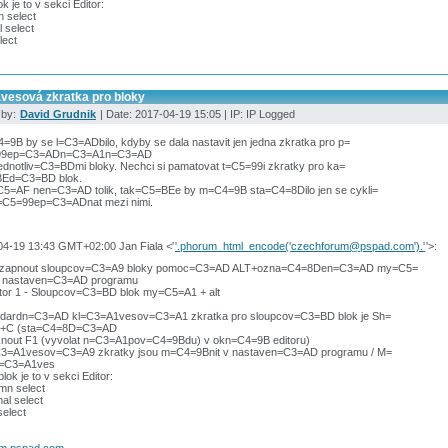
ok je to v sekci Editor:
 select
 select
lect
ávesová zkratka pro bloky
 by:
David Grudnik
| Date: 2017-04-19 15:05 | IP: IP Logged
9B by se l=C3=ADbilo, kdyby se dala nastavit jen jedna zkratka pro p=
99ep=C3=ADn=C3=A1n=C3=AD
ednotliv=C3=BDmi bloky. Nechci si pamatovat t=C5=99i zkratky pro ka=
Ed=C3=BD blok.
C5=AF nen=C3=AD tolik, tak=C5=BEe by m=C4=9B sta=C4=8Dilo jen se cykli=
=C5=99ep=C3=ADnat mezi nimi.
04-19 13:43 GMT+02:00 Jan Fiala <'
'.phorum_html_encode('czechforum@pspad.com').'
'>:
 zapnout sloupcov=C3=A9 bloky pomoc=C3=AD ALT+ozna=C4=8Den=C3=AD my=C5=
v nastaven=C3=AD programu
itor 1 - Sloupcov=C3=BD blok my=C5=A1 + alt
ndardn=C3=AD kl=C3=A1vesov=C3=A1 zkratka pro sloupcov=C3=BD blok je Sh=
trl+C (sta=C4=8D=C3=AD
sknout F1 (vyvolat n=C3=A1pov=C4=9Bdu) v okn=C4=9B editoru)
C3=A1vesov=C3=A9 zkratky jsou m=C4=9Bnit v nastaven=C3=AD programu / M=
l=C3=A1ves
blok je to v sekci Editor:
mn select
al select
select
um.pspad.com