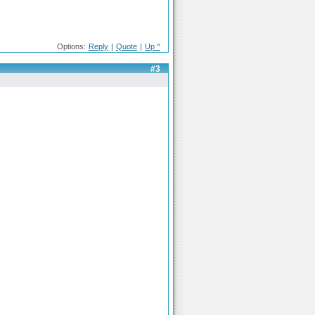
Options:
Reply
|
Quote
|
Up ^
#3