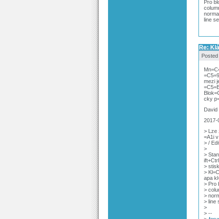
Pro bl
column
normal
line se
Re: Kl
Posted
Mn=C4=
=C5=
mezi j
=C5=B
Blok=
cky p
David
2017-
> Lze
=A1i 
> / Ed
>
> Sta
ift+C
> sti
> Kl=
apa k
> Pro 
> colu
> norm
> line 
>
> --
>
for