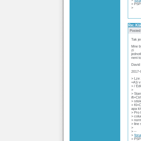
> PSP
>
Re: Kl
Posted
Tak je
Mne by
zi
jednot
neni t
David
2017-
> Lze
=A1i 
> / Ed
>
> Sta
ift+C
> sti
> Kl=
apa k
> Pro 
> colu
> norm
> line 
>
> --
>
for
> PSP