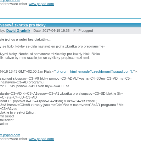
ad freeware editor
www.pspad.com
ávesová zkratka pro bloky
 by:
David Grudnik
| Date: 2017-04-19 19:35 | IP: IP Logged
ste jednou a radeji bez diakritiky...
 se libilo, kdyby se dala nastavit jen jedna zkratka pro prepinani me=
livymi bloky. Nechci si pamatovat tri zkratky pro kazdy blok. Bloku
olik, takze by mne stacilo jen se cyklicky prepinat mezi nimi.
04-19 13:43 GMT+02:00 Jan Fiala <'
'.phorum_html_encode('czechforum@pspad.com').'
'>:
 zapnout sloupcov=C3=A9 bloky pomoc=C3=AD ALT+ozna=C4=8Den=C3=AD my=C5=
v nastaven=C3=AD programu
itor 1 - Sloupcov=C3=BD blok my=C5=A1 + alt
ndardn=C3=AD kl=C3=A1vesov=C3=A1 zkratka pro sloupcov=C3=BD blok je Sh=
trl+C (sta=C4=8D=C3=AD
sknout F1 (vyvolat n=C3=A1pov=C4=9Bdu) v okn=C4=9B editoru)
C3=A1vesov=C3=A9 zkratky jsou m=C4=9Bnit v nastaven=C3=AD programu / M=
l=C3=A1ves
blok je to v sekci Editor:
mn select
al select
select
um.pspad.com
ad freeware editor
www.pspad.com