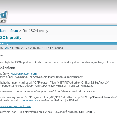
uickly
kuzní fórum
> Re: JSON pretify
JSON pretify
retify
 by:
AD7
| Date: 2017-02-16 15:24 | IP: IP Logged
ím,
 mi chýbala JSON podpora, keďže často mám raw text v jednom riadku, a jak to rýchle sformá
né riešenie:
stránky:
www.chilkatsoft.com
ahnite súbor: "Chilkat 32-bit ActiveX Zip Install (manual registration)"
baľte ho, napr. v adresari: "C:\Program Files (x86)\PSPad editor\Chilkat 32-bit ActiveX"
í ponechať len dva súbory: ChilkatAx-9.5.0-win32.dll + register_win32.bat
ontextovom menu na súbore "register_win32.bat" dajte spustiť ako správca.
vorte si nový súbor: "C:\Program Files (x86)\PSPad editor\Script\VBScript\
FormatJson.vbs
"
e do neho obsah:
pastebin.com
a uložte ho. Reštartujte PSPad.
www.example-code.com
e rýchlo, cca. 1MB sformátuje za 1-2 sek. Klávesová skratka:
Ctrl+Shift+J