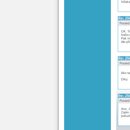
Vďaka
Re: JS
Posted
OK. Te
řetězc
Pak m
Ale př
Re: JS
Posted
Ako ta
Díky.
Re: JS
Posted
Ano, J
Zatim 
pokud