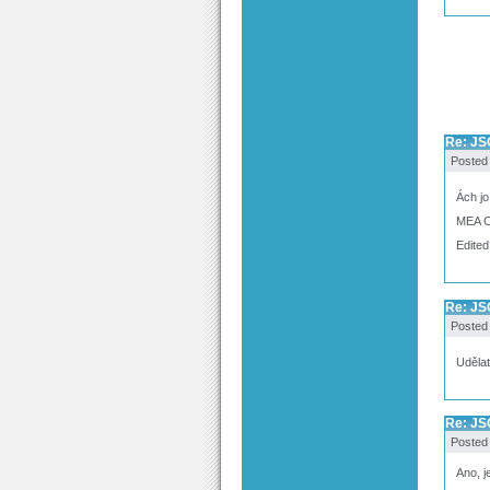
Re: JS
Posted
Ách jo,
MEA 
Edited
Re: JS
Posted
Udělat
Re: JS
Posted
Ano, j