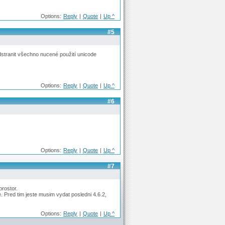
Options:
Reply
|
Quote
|
Up ^
#5
dstranit všechno nucené použití unicode
Options:
Reply
|
Quote
|
Up ^
#6
Options:
Reply
|
Quote
|
Up ^
#7
prostor.
. Pred tim jeste musim vydat posledni 4.6.2,
Options:
Reply
|
Quote
|
Up ^