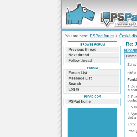
Forum can help you solve problems and q
find a solution with PSPad for Microsoft
Windows
You are here:
PSPad forum
>
České dis
Re: 
BROWSE FORUM
Previous thread
JSON p
Next thread
Posted
Follow thread
Zdrav
FORUM
Forum List
dlhšie
Message List
Funkč
Search
1. Zo 
Log In
si sti
2. Roz
PSPAD.COM
postač
PSPad home
3. V k
4. Vyt
vložt
Zdroj:
Pracuj