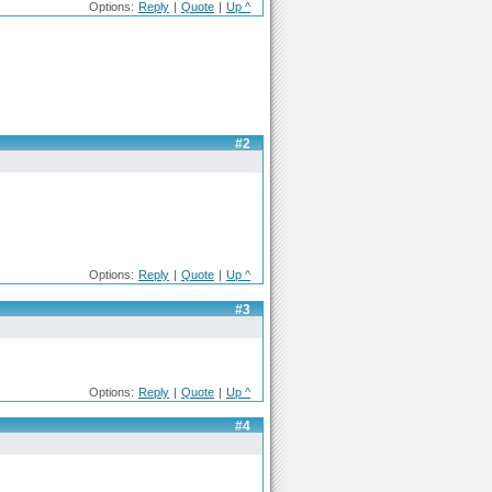
Options:
Reply
|
Quote
|
Up ^
#2
Options:
Reply
|
Quote
|
Up ^
#3
Options:
Reply
|
Quote
|
Up ^
#4