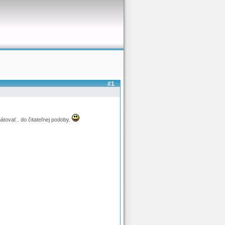
#1
tovať.. do čitateľnej podoby.