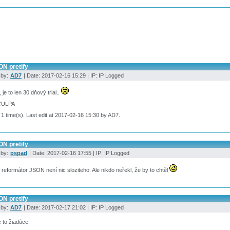
ON pretify
 by:
AD7
| Date: 2017-02-16 15:29 | IP: IP Logged
 je to len 30 dňový trial..
CULPA
 1 time(s). Last edit at 2017-02-16 15:30 by AD7.
ON pretify
 by:
pspad
| Date: 2017-02-16 17:55 | IP: IP Logged
 reformátor JSON není nic sloziteho. Ale nikdo neřekl, že by to chtěl
ON pretify
 by:
AD7
| Date: 2017-02-17 21:02 | IP: IP Logged
e to žiadúce.