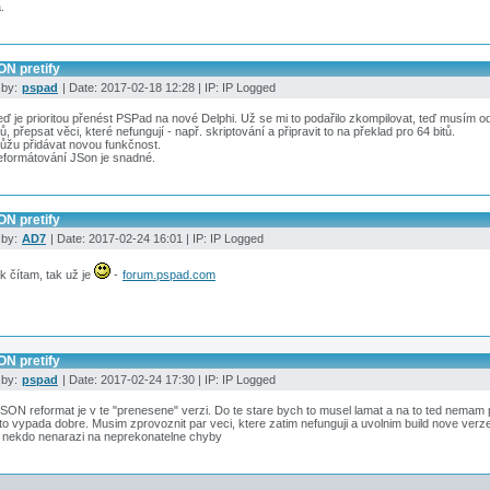
.
ON pretify
 by:
pspad
| Date: 2017-02-18 12:28 | IP: IP Logged
ď je prioritou přenést PSPad na nové Delphi. Už se mi to podařilo zkompilovat, teď musím o
ů, přepsat věci, které nefungují - např. skriptování a připravit to na překlad pro 64 bitů.
ůžu přidávat novou funkčnost.
eformátování JSon je snadné.
ON pretify
 by:
AD7
| Date: 2017-02-24 16:01 | IP: IP Logged
k čítam, tak už je
-
forum.pspad.com
ON pretify
 by:
pspad
| Date: 2017-02-24 17:30 | IP: IP Logged
SON reformat je v te "prenesene" verzi. Do te stare bych to musel lamat a na to ted nemam 
to vypada dobre. Musim zprovoznit par veci, ktere zatim nefunguji a uvolnim build nove verze
 nekdo nenarazi na neprekonatelne chyby