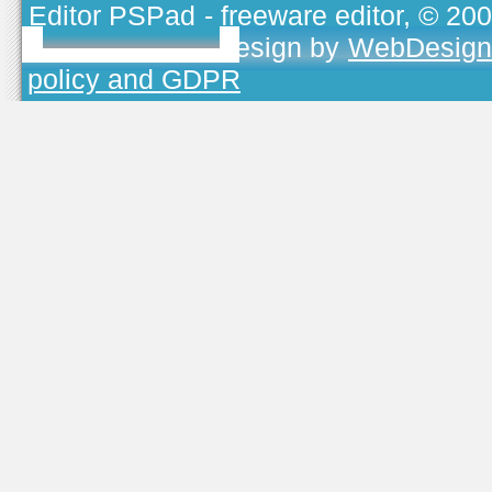
Editor PSPad
- freeware editor, © 20
TOJEONO.CZ
, design by
WebDesign
policy and GDPR