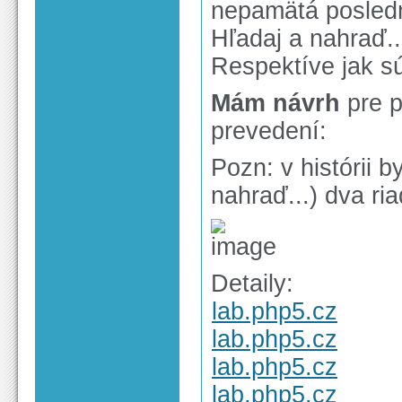
nepamätá posledn
Hľadaj a nahraď..
Respektíve jak sú
Mám návrh
pre p
prevedení:
Pozn: v histórii b
nahraď...) dva ri
Detaily:
lab.php5.cz
lab.php5.cz
lab.php5.cz
lab.php5.cz