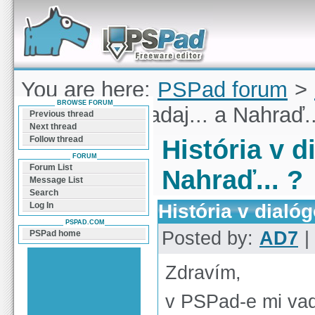
Forum can help you solve problems and quickly
find a solution with PSPad for Microsoft
Windows
You are here:
PSPad forum
>
BROWSE FORUM
dialógoch: Hľadaj... a Nahraď..
Previous thread
Next thread
Follow thread
História v d
FORUM
Forum List
Nahraď... ?
Message List
Search
História v dialóg
Log In
PSPAD.COM
Posted by:
AD7
|
PSPad home
Zdravím,
v PSPad-e mi vad