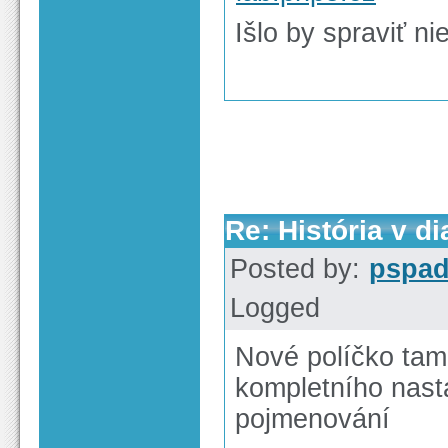
Išlo by spraviť ni
Re: História v di
Posted by:
pspa
Logged
Nové políčko tam 
kompletního nast
pojmenování