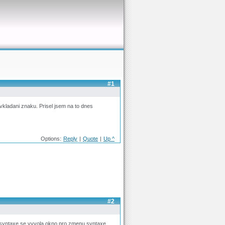
#1
 vkladani znaku. Prisel jsem na to dnes
Options:
Reply
|
Quote
|
Up ^
#2
o syntaxe se vyvola okno pro zmenu syntaxe