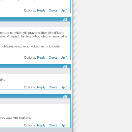
Options:
Reply
|
Quote
|
Up ^
#3
vcera to okenko bylo prazdne (bez identifikace
naku. V pspadu byl tou dobou otevren minimalne
 mohl presne oznacit. Pokud se mi to podari
Options:
Reply
|
Quote
|
Up ^
#4
ádku
Options:
Reply
|
Quote
|
Up ^
#5
 pred zadnym znakem.
Options:
Reply
|
Quote
|
Up ^