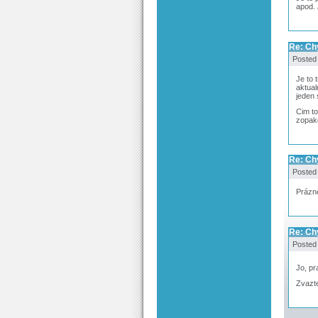
apod. 
Re: Ch
Posted
Je to 
aktual
jeden 
Cim to
zopak
Re: Ch
Posted
Prázné
Re: Ch
Posted
Jo, pr
Zvazt