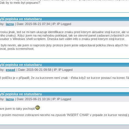
Jak by to melo byt popsano?
ybí popiska ve statusbaru
 by:
lazna
| Date: 2015-06-21 07:34 | IP: IP Logged
trosku jinak, ted se mi tam ukazuje identifikace znaku pred kterym aktualne stoji kurzor, ale 
niho znaku). Kdyz jsem na nej nahodou poklepal, tak se otevrel panel zadavani zvlastnich z
soubor s Windows shell scriptem. Dneska tam vidim info o znaku pred kterym stoji kurzor.
 bylo nevim, ale jsem si naprosto jisty protoze jsem jeste odpocitaval policka zleva abych ho
ovat, poslu screenshoot.
ybí popiska ve statusbaru
 by:
pspad
| Date: 2015-06-21 09:58 | IP: IP Logged
 políčko je v případě, že za kurzorem není znak - třeba když se kurzor postaví na konec ř
ybí popiska ve statusbaru
 by:
lazna
| Date: 2015-06-21 10:16 | IP: IP Logged
ave jsem to taky pochopil
e prosim moznost zobrazeni neceho na zpusob 'INSERT CHAR' v pripade ze kursor nestoji