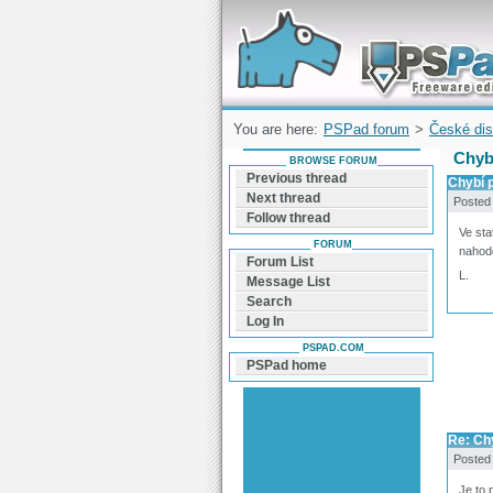
Forum can help you solve problems and q
find a solution with PSPad for Microsoft
Windows
You are here:
PSPad forum
>
České dis
Chyb
BROWSE FORUM
Previous thread
Chybí 
Next thread
Posted
Follow thread
Ve sta
FORUM
nahodo
Forum List
L.
Message List
Search
Log In
PSPAD.COM
PSPad home
Re: Ch
Posted
Je to 