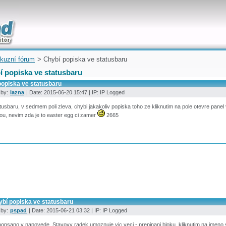
uickly
kuzní fórum
> Chybí popiska ve statusbaru
í popiska ve statusbaru
popiska ve statusbaru
 by:
lazna
| Date: 2015-06-20 15:47 | IP: IP Logged
tusbaru, v sedmem poli zleva, chybi jakakoliv popiska toho ze kliknutim na pole otevre panel
u, nevim zda je to easter egg ci zamer
2665
ybí popiska ve statusbaru
 by:
pspad
| Date: 2015-06-21 03:32 | IP: IP Logged
popsano v napovede. Stavovy radek umoznuje vic veci - prepinani bloku, kliknutim na jmen