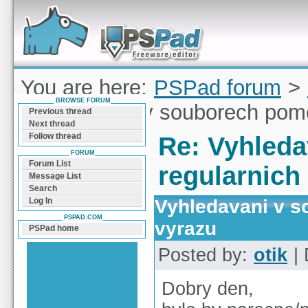
Forum can help you solve problems and quickly
find a solution with PSPad for Microsoft
Windows
You are here:
PSPad forum
>
BROWSE FORUM
Vyhledavani v souborech pomo
Previous thread
Next thread
Follow thread
Re: Vyhled
FORUM
Forum List
regularnich
Message List
Search
Vyhledavani v s
Log In
PSPAD.COM
vyrazu
PSPad home
Posted by:
otik
| 
Dobry den,