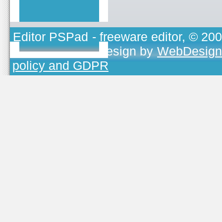
Editor PSPad
- freeware editor, © 20
TOJEONO.CZ
, design by
WebDesign
policy and GDPR